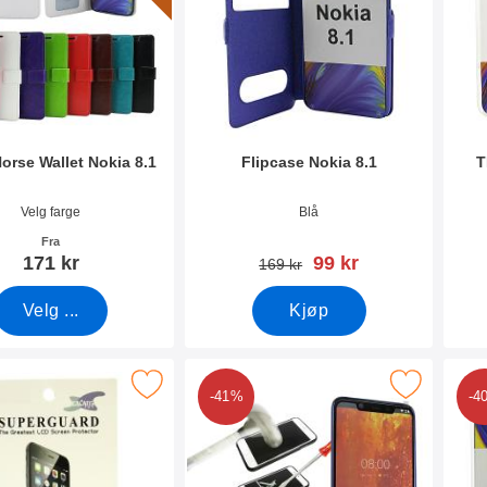
orse Wallet Nokia 8.1
Flipcase Nokia 8.1
T
mer 31052
Varenummer 30892
Vare
Velg farge
Blå
Fra
ny pris
171 kr
99 kr
gammel pris
169 kr
Velg ...
Kjøp
kning Skjermbeskyttelse Nokia 8.1 som favoritt
Merk full Frame Skjermbeskyttelse av glass 
Me
-41%
-4