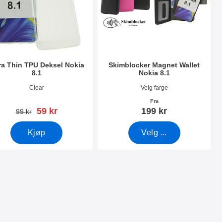
ra Thin TPU Deksel Nokia
Skimblocker Magnet Wallet
8.1
Nokia 8.1
nummer 30236
Varenummer 29986
Clear
Velg farge
Fra
ny pris
59 kr
199 kr
gammel pris
99 kr
Kjøp
Velg ...