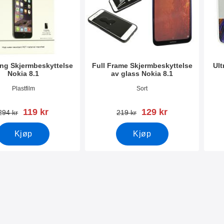
ng Skjermbeskyttelse
Full Frame Skjermbeskyttelse
Ult
Nokia 8.1
av glass Nokia 8.1
mer 30303
Varenummer 30237
Vare
Plastfilm
Sort
ny pris
ny pris
119 kr
129 kr
gammel pris
gammel pris
294 kr
219 kr
Kjøp
Kjøp