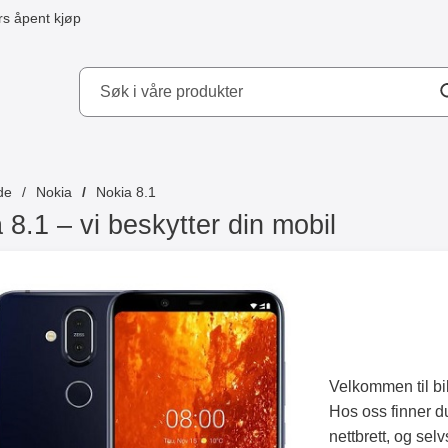
s åpent kjøp
kydd AB
de
Nokia
Nokia 8.1
 8.1 – vi beskytter din mobil
Velkommen til bi
Hos oss finner du
nettbrett, og selv