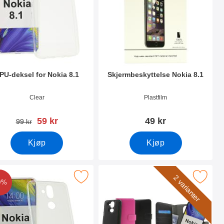
PU-deksel for Nokia 8.1
Skjermbeskyttelse Nokia 8.1
nummer 30449
Varenummer 30304
Clear
Plastfilm
ny pris
59 kr
49 kr
gammel pris
99 kr
Kjøp
Kjøp
Nokia 8.1 som favoritt
rk ultra Thin TPU Deksel Nokia 8.1 som favoritt
Merk skimblocker Magnet Wallet No
2 varianter
0%