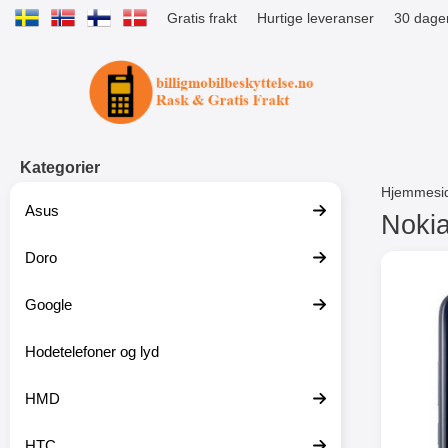
Gratis frakt
Hurtige leveranser
30 dager
Startsiden for Tibro Billiga Mobils
Kategorier
Hjemmesi
Asus
Nokia
Doro
G
å
t
Google
i
l
p
Hodetelefoner og lyd
r
o
HMD
d
u
k
HTC