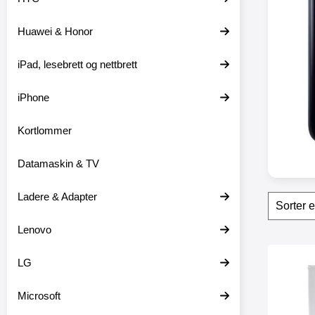
t
e
Huawei & Honor
r
iPad, lesebrett og nettbrett
iPhone
Kortlommer
Datamaskin & TV
Ladere & Adapter
Filter
H
o
p
Lenovo
p
o
produ
v
LG
Merk
e
r
Microsoft
f
i