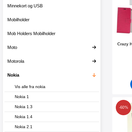
l
Minnekort og USB
t
r
Mobilholder
e
Mob Holders Mobilholder
Crazy H
Moto
Varenum
Motorola
Nokia
Vis alle fra nokia
Nokia 1
Merk 6-pa
Nokia 1.3
-60%
Nokia 1.4
Nokia 2.1