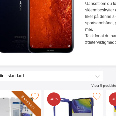
Uansett om du fo
skjermbeskytter av
liker på denne si
sportsarmbånd, 
mer.
Takk for at du ha
#deterviktigmedb
/sorter
Sorter etter
standard
Viser
8
produkte
ktliste
 crazy Horse Wallet Nokia 8.1 som favoritt
Merk flipcase Nokia 8.1 som f
3 varianter
-41%
-4