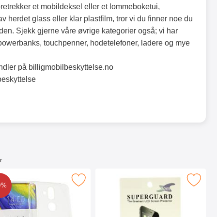
retrekker et mobildeksel eller et lommeboketui,
 herdet glass eller klar plastfilm, tror vi du finner noe du
den. Sjekk gjerne våre øvrige kategorier også; vi har
powerbanks, touchpenner, hodetelefoner, ladere og mye
ndler på billigmobilbeskyttelse.no
eskyttelse
r
avoritt
Merk tPU-deksel for Nokia 8.1 som favoritt
Merk skjermbeskyttelse Nokia 
0%