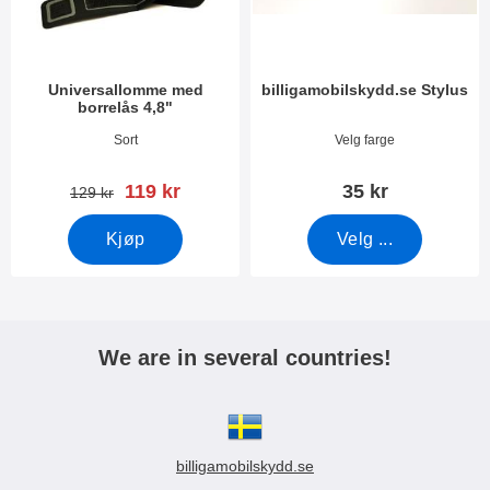
Universallomme med
billigamobilskydd.se Stylus
borrelås 4,8"
Varenummer 3388
Varenummer 7666
Sort
Velg farge
ny pris
119 kr
35 kr
gammel pris
129 kr
Kjøp
Velg ...
We are in several countries!
billigamobilskydd.se