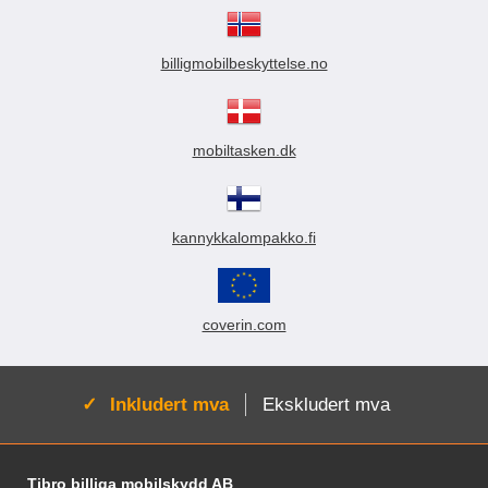
billigmobilbeskyttelse.no
mobiltasken.dk
kannykkalompakko.fi
coverin.com
Aktiv:
Inkludert mva
Ekskludert mva
Footer-innhold Blandet informasjon og le
Tibro billiga mobilskydd AB