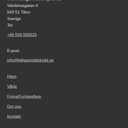
Värdshusgatan 4
543 51 Tibro
Sverige
Tel:
+46 504 500525
E-post:
info@billigamobilskydd.se
Hjem
Vilkår
Firma/Forhandlere
Om oss
Kontakt