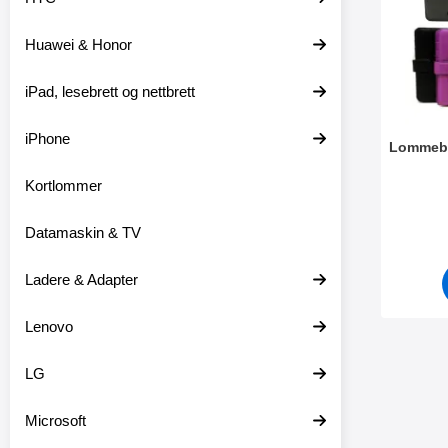
t
l
e
t
Huawei & Honor
r
r
e
iPad, lesebrett og nettbrett
iPhone
Lommebo
Kortlommer
Varenum
Datamaskin & TV
Ladere & Adapter
Lenovo
LG
Microsoft