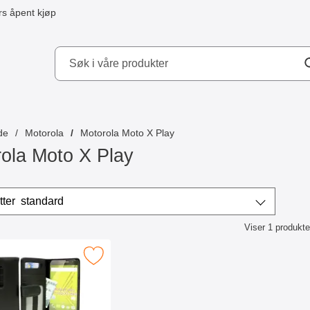
s åpent kjøp
kydd AB
de
Motorola
Motorola Moto X Play
ola Moto X Play
/sorter
Sorter etter
standard
Viser
1
produkte
ktliste
mebok-etui Motorola Moto X Play som favoritt