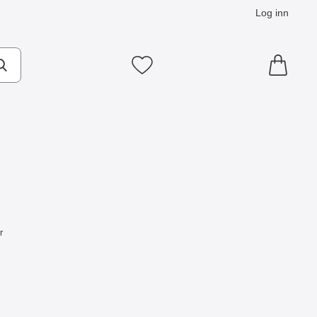
Log inn
Mine favoritter
r