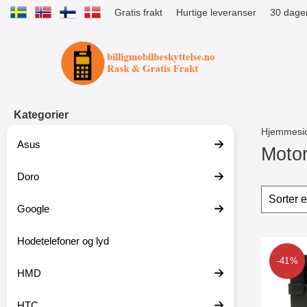
Gratis frakt
Hurtige leveranser
30 dager
Startsiden for Tibro Billiga Mobils
Kategorier
Hjemmesi
Asus
Motor
Doro
G
å
Filter
H
t
o
Google
i
p
l
p
p
Hodetelefoner og lyd
o
produ
r
v
Merk lom
-41%
o
e
HMD
d
r
u
f
k
i
HTC