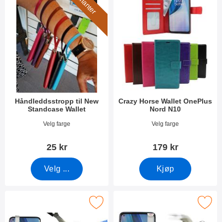
7 varianter
Håndleddsstropp til New
Crazy Horse Wallet OnePlus
Standcase Wallet
Nord N10
Varenummer 40789
Varenummer 39024
Velg farge
Velg farge
25 kr
179 kr
Velg ...
Kjøp
 skjermbeskyttelse av glass OnePlus Nord N10 som favoritt
Merk full Frame Skjermbeskyttelse av glas