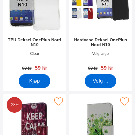
TPU Deksel OnePlus Nord
Hardcase Deksel OnePlus
N10
Nord N10
Varenummer 38708
Varenummer 38874
Clear
Velg farge
ny pris
ny pris
59 kr
59 kr
gammel pris
gammel pris
99 kr
99 kr
Kjøp
Velg ...
Merk designwallet OnePlus Nord N10 som favoritt
Merk designwallet OnePlus No
-28%