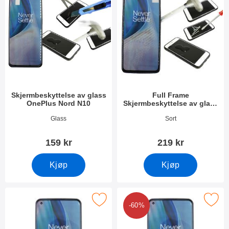
Skjermbeskyttelse av glass
Full Frame
OnePlus Nord N10
Skjermbeskyttelse av glass
OnePlus Nord N10
Varenummer 38713
Varenummer 39060
Glass
Sort
159 kr
219 kr
Kjøp
Kjøp
Merk skjermbeskyttelse OnePlus Nord N10 som favoritt
Merk 6-pakning Skjermbeskyttelse One
-60%