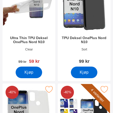
Ultra Thin TPU Deksel
TPU Deksel OnePlus Nord
OnePlus Nord N10
N10
Varenummer 39062
Varenummer 38707
Clear
Sort
ny pris
59 kr
99 kr
gammel pris
99 kr
Kjøp
Kjøp
Merk tPU Deksel OnePlus Nord N10 som favoritt
Merk hardcase Deksel OnePlus 
4 varianter
-40%
-40%