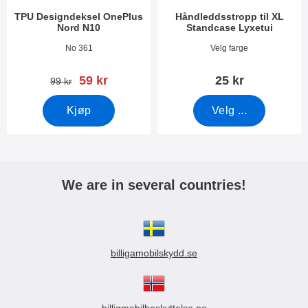
TPU Designdeksel OnePlus
Håndleddsstropp til XL
Nord N10
Standcase Lyxetui
Varenummer 38960
Varenummer 50276
No 361
Velg farge
ny pris
59 kr
25 kr
gammel pris
99 kr
Kjøp
Velg ...
We are in several countries!
billigamobilskydd.se