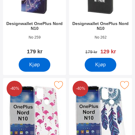
Designwallet OnePlus Nord
Designwallet OnePlus Nord
N10
N10
Varenummer 38881
Varenummer 38880
No 259
No 262
ny pris
179 kr
129 kr
gammel pris
179 kr
Kjøp
Kjøp
Merk tPU Designdeksel OnePlus Nord N10 som favoritt
Merk tPU Designdeksel OnePlus 
-40%
-40%