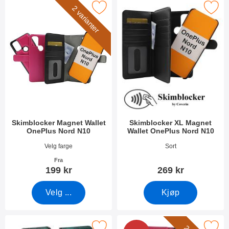
 skimblocker Magnet Wallet OnePlus Nord N10 som favoritt
Merk skimblocker XL Magnet Wallet On
2 varianter
Skimblocker Magnet Wallet
Skimblocker XL Magnet
OnePlus Nord N10
Wallet OnePlus Nord N10
Varenummer 38923
Varenummer 38936
Velg farge
Sort
Fra
199 kr
269 kr
Velg ...
Kjøp
imblocker Magnet Designwallet OnePlus Nord N10 som favoritt
Merk new Standcase Wallet OnePlu