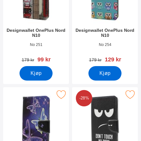
Designwallet OnePlus Nord
Designwallet OnePlus Nord
N10
N10
Varenummer 38886
Varenummer 38883
No 251
No 254
ny pris
ny pris
99 kr
129 kr
gammel pris
gammel pris
179 kr
179 kr
Kjøp
Kjøp
Merk designwallet OnePlus Nord N10 som favoritt
Merk designwallet OnePlus No
-28%