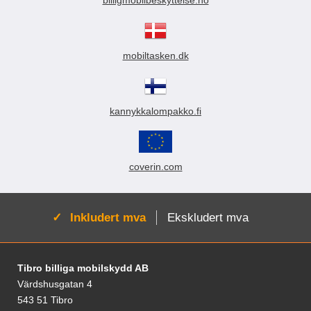
billigmobilbeskyttelse.no
mobiltasken.dk
kannykkalompakko.fi
coverin.com
Aktiv:
Inkludert mva
Ekskludert mva
Footer-innhold Blandet informasjon og le
Tibro billiga mobilskydd AB
Värdshusgatan 4
543 51 Tibro