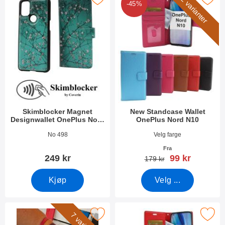
2 varianter
-45%
Skimblocker Magnet
New Standcase Wallet
Designwallet OnePlus Nord
OnePlus Nord N10
N10
Varenummer 38930
Varenummer 39036
No 498
Velg farge
Fra
ny pris
249 kr
99 kr
gammel pris
179 kr
Kjøp
Velg ...
rk håndleddsstropp til New Standcase Wallet som favoritt
Merk crazy Horse Wallet OnePlus