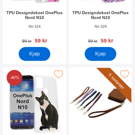
TPU Designdeksel OnePlus
TPU Designdeksel OnePlus
Nord N10
Nord N10
Varenummer 38965
Varenummer 38963
No 324
No 329
ny pris
ny pris
59 kr
59 kr
gammel pris
gammel pris
99 kr
99 kr
Kjøp
Kjøp
Merk tPU Designdeksel OnePlus Nord N10 som favoritt
Merk håndleddsstropp til XL Standc
5 varianter
-40%