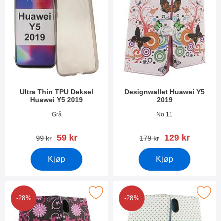
Ultra Thin TPU Deksel
Designwallet Huawei Y5
Huawei Y5 2019
2019
Varenummer 33557
Varenummer 33579
Grå
No 11
ny pris
ny pris
59 kr
129 kr
gammel pris
gammel pris
99 kr
179 kr
Kjøp
Kjøp
Merk designwallet Huawei Y5 2019 som favoritt
Merk designwallet Huawei Y5
-28%
-28%