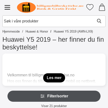
Startsiden for Tibro Billiga Mobil
Mine favori
Meny
Hjemmeside
Huawei & Honor
Huawei Y5 2019 (AMN-LX9)
Huawei Y5 2019 – her finner du fin
beskyttelse!
G
å
t
i
l
Velkommen til billigmobilbeskyttelse.no
p
Les mer
Hos oss finner du tilbehør til både mobil og nettbrett.
r
o
Og selvfølgelig har vi også tilbehør som beskytter
d
H
din Huawei Y5 2019 (AMN-LX9) på best mulig måte.
u
Filter/sorter
o
k
Mobildeksel, lommeboketui og skjermbeskytter av
p
t
Filter/sorter
herdet glass er produkter du alltid finner i sortimentet
p
Viser
21
produkter
e