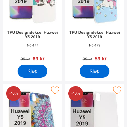
TPU Designdeksel Huawei
TPU Designdeksel Huawei
Y5 2019
Y5 2019
Varenummer 33545
Varenummer 33543
No 477
No 479
ny pris
ny pris
69 kr
59 kr
gammel pris
gammel pris
99 kr
99 kr
Kjøp
Kjøp
Merk tPU Designdeksel Huawei Y5 2019 som favoritt
Merk hardcase Deksel Huawei 
-40%
-40%