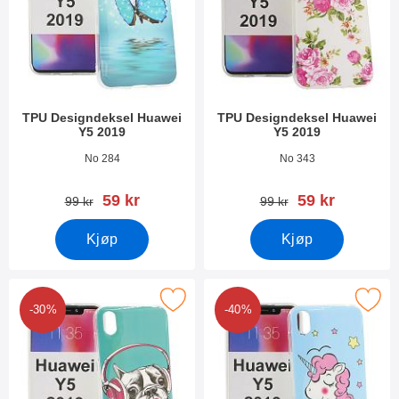
TPU Designdeksel Huawei
TPU Designdeksel Huawei
Y5 2019
Y5 2019
Varenummer 33553
Varenummer 33550
No 284
No 343
ny pris
ny pris
59 kr
59 kr
gammel pris
gammel pris
99 kr
99 kr
Kjøp
Kjøp
Merk tPU Designdeksel Huawei Y5 2019 som favoritt
Merk tPU Designdeksel Huawei 
-30%
-40%