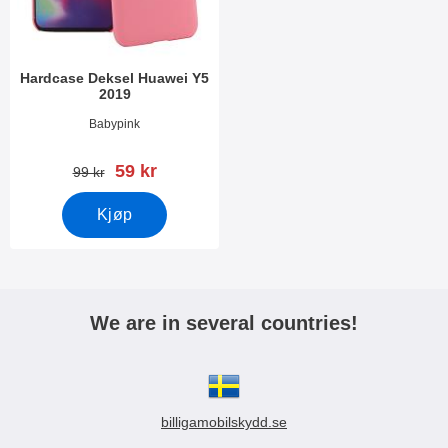
Hardcase Deksel Huawei Y5
2019
Varenummer 33565
Babypink
ny pris
59 kr
gammel pris
99 kr
Kjøp
We are in several countries!
billigamobilskydd.se