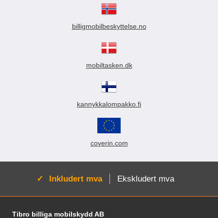
billigmobilbeskyttelse.no
mobiltasken.dk
kannykkalompakko.fi
coverin.com
Aktiv:
Inkludert mva
Ekskludert mva
Footer-innhold Blandet informasjon og le
Tibro billiga mobilskydd AB