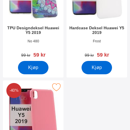
TPU Designdeksel Huawei
Hardcase Deksel Huawei Y5
Y5 2019
2019
Varenummer 33542
Varenummer 33569
No 480
Frost
ny pris
ny pris
59 kr
59 kr
gammel pris
gammel pris
99 kr
99 kr
Kjøp
Kjøp
Merk hardcase Deksel Huawei Y5 2019 som favoritt
-40%