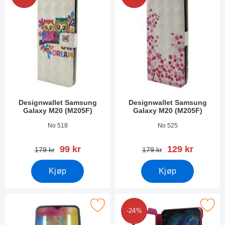
Designwallet Samsung
Designwallet Samsung
Galaxy M20 (M205F)
Galaxy M20 (M205F)
Varenummer 34999
Varenummer 34992
No 518
No 525
ny pris
ny pris
99 kr
129 kr
gammel pris
gammel pris
179 kr
179 kr
Kjøp
Kjøp
kjermbeskyttelse Samsung Galaxy M20 (M205F) som favoritt
Merk flipcase Samsung Galaxy M2
-24%