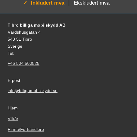
Aktiv:
Inkludert mva
Ekskludert mva
Footer-innhold Blandet informasjon og le
Tibro billiga mobilskydd AB
Värdshusgatan 4
543 51 Tibro
Sverige
Tel:
+46 504 500525
E-post:
info@billigamobilskydd.se
Hjem
Vilkår
Firma/Forhandlere