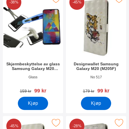
-38%
-45%
Skjermbeskyttelse av glass
Designwallet Samsung
Samsung Galaxy M20
Galaxy M20 (M205F)
(M205F)
Varenummer 35101
Varenummer 35000
Glass
No 517
ny pris
ny pris
99 kr
99 kr
gammel pris
gammel pris
159 kr
179 kr
Kjøp
Kjøp
k designwallet Samsung Galaxy M20 (M205F) som favoritt
Merk designwallet Samsung Galaxy 
-45%
-28%