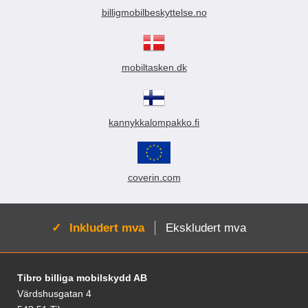
billigmobilbeskyttelse.no
mobiltasken.dk
kannykkalompakko.fi
coverin.com
Aktiv:
Inkludert mva
Ekskludert mva
Footer-innhold Blandet informasjon og le
Tibro billiga mobilskydd AB
Värdshusgatan 4