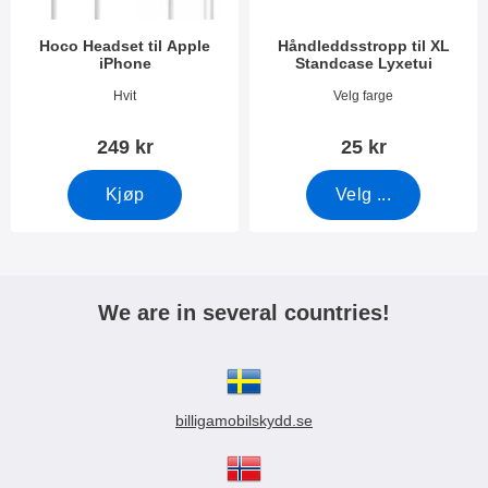
Hoco Headset til Apple
Håndleddsstropp til XL
iPhone
Standcase Lyxetui
Varenummer 25210
Varenummer 50276
Hvit
Velg farge
249 kr
25 kr
Kjøp
Velg ...
We are in several countries!
billigamobilskydd.se