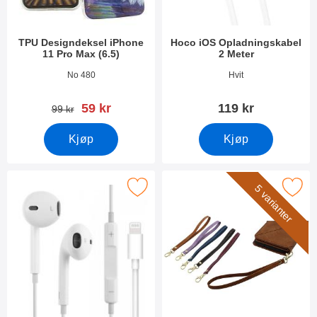
TPU Designdeksel iPhone
Hoco iOS Opladningskabel
11 Pro Max (6.5)
2 Meter
Varenummer 33267
Varenummer 10955
No 480
Hvit
ny pris
59 kr
119 kr
gammel pris
99 kr
Kjøp
Kjøp
Merk hoco Headset til Apple iPhone som favoritt
Merk håndleddsstropp til XL Standc
5 varianter