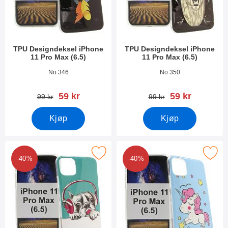
TPU Designdeksel iPhone
TPU Designdeksel iPhone
11 Pro Max (6.5)
11 Pro Max (6.5)
Varenummer 33388
Varenummer 33387
No 346
No 350
ny pris
ny pris
59 kr
59 kr
gammel pris
gammel pris
99 kr
99 kr
Kjøp
Kjøp
k tPU Designdeksel iPhone 11 Pro Max (6.5) som favoritt
Merk tPU Designdeksel iPhone 11 Pr
-40%
-40%