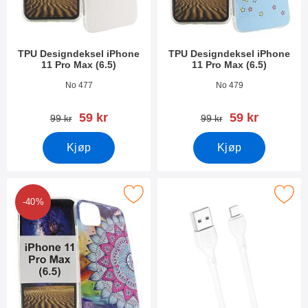
TPU Designdeksel iPhone
TPU Designdeksel iPhone
11 Pro Max (6.5)
11 Pro Max (6.5)
Varenummer 33385
Varenummer 33383
No 477
No 479
ny pris
ny pris
59 kr
59 kr
gammel pris
gammel pris
99 kr
99 kr
Kjøp
Kjøp
k tPU Designdeksel iPhone 11 Pro Max (6.5) som favoritt
Merk hoco iOS Opladningskabel 
-40%