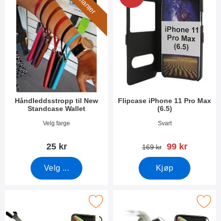
7 varianter
Håndleddsstropp til New
Flipcase iPhone 11 Pro Max
Standcase Wallet
(6.5)
Varenummer 40789
Varenummer 33647
Velg farge
Svart
ny pris
25 kr
99 kr
gammel pris
169 kr
Velg ...
Kjøp
jermbeskyttelse av glass iPhone 11 Pro Max (6.5) som favoritt
Merk full Frame Skjermbeskyttelse av glass i