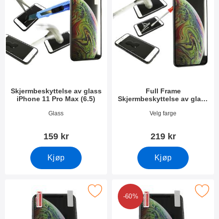
Skjermbeskyttelse av glass
Full Frame
iPhone 11 Pro Max (6.5)
Skjermbeskyttelse av glass
iPhone 11 Pro Max (6.5)
Varenummer 33295
Varenummer 33526
Glass
Velg farge
159 kr
219 kr
Kjøp
Kjøp
k skjermbeskyttelse iPhone 11 Pro Max (6.5) som favoritt
Merk 6-pakning Skjermbeskyttelse iPhone
-60%