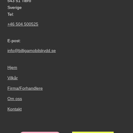
543 51 Tibro
Sverige
Tel:
+46 504 500525
E-post:
info@billigamobilskydd.se
Hjem
Vilkår
Firma/Forhandlere
Om oss
Kontakt