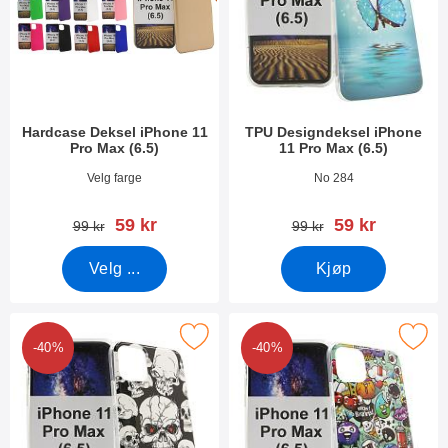
Hardcase Deksel iPhone 11
TPU Designdeksel iPhone
Pro Max (6.5)
11 Pro Max (6.5)
Varenummer 33277
Varenummer 33393
Velg farge
No 284
ny pris
ny pris
59 kr
59 kr
gammel pris
gammel pris
99 kr
99 kr
Velg ...
Kjøp
k tPU Designdeksel iPhone 11 Pro Max (6.5) som favoritt
Merk tPU Designdeksel iPhone 11 Pr
-40%
-40%