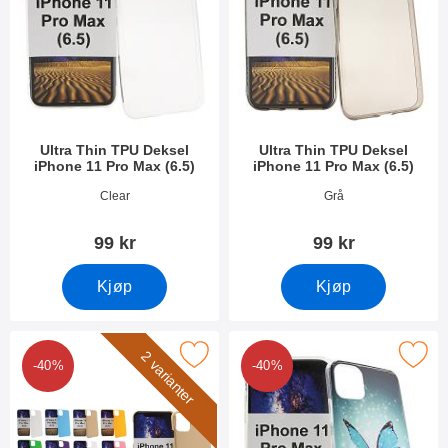
Ultra Thin TPU Deksel
Ultra Thin TPU Deksel
iPhone 11 Pro Max (6.5)
iPhone 11 Pro Max (6.5)
Varenummer 33273
Varenummer 33272
Clear
Grå
99 kr
99 kr
Kjøp
Kjøp
rk hardcase Deksel iPhone 11 Pro Max (6.5) som favoritt
Merk tPU Designdeksel iPhone 11 Pr
2 varianter
-40%
-40%