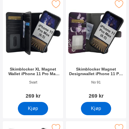
mblocker XL Magnet Wallet iPhone 11 Pro Max (6.5) som favoritt
Merk skimblocker Magnet Designwallet iPho
Skimblocker XL Magnet
Skimblocker Magnet
Wallet iPhone 11 Pro Max
Designwallet iPhone 11 Pro
(6.5)
Max (6.5)
Varenummer 33682
Varenummer 33679
Svart
No 91
269 kr
269 kr
Kjøp
Kjøp
locker Magnet Designwallet iPhone 11 Pro Max (6.5) som favori
Merk new Standcase Wallet iPhone 11 