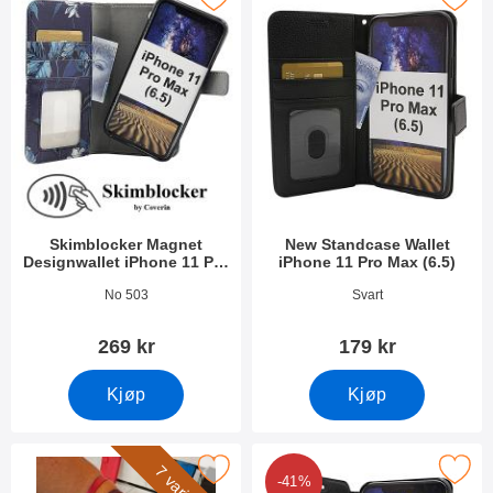
Skimblocker Magnet
New Standcase Wallet
Designwallet iPhone 11 Pro
iPhone 11 Pro Max (6.5)
Max (6.5)
Varenummer 33678
Varenummer 33298
No 503
Svart
269 kr
179 kr
Kjøp
Kjøp
rk håndleddsstropp til New Standcase Wallet som favoritt
Merk flipcase iPhone 11 Pro Ma
-41%