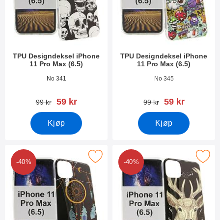
TPU Designdeksel iPhone
TPU Designdeksel iPhone
11 Pro Max (6.5)
11 Pro Max (6.5)
Varenummer 33392
Varenummer 33389
No 341
No 345
ny pris
ny pris
59 kr
59 kr
gammel pris
gammel pris
99 kr
99 kr
Kjøp
Kjøp
k tPU Designdeksel iPhone 11 Pro Max (6.5) som favoritt
Merk tPU Designdeksel iPhone 11 Pr
-40%
-40%