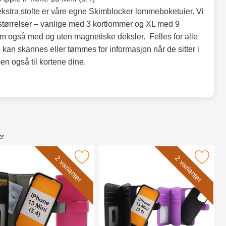
 ekstra stolte er våre egne Skimblocker lommeboketuier. Vi
e størrelser – vanlige med 3 kortlommer og XL med 9
m også med og uten magnetiske deksler. Felles for alle
e kan skannes eller tømmes for informasjon når de sitter i
men også til kortene dine.
er
ok Deksel som favoritt
blocker Magnet Wallet iPhone 13 Mini (5.4) som favoritt
Merk skimblocker XL Magnet Wallet iPhone
2 varianter
2 varianter