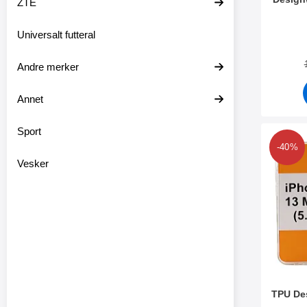
ZTE
Varenum
Universalt futteral
Andre merker
Annet
Sport
Merk tPU 
-40%
Vesker
TPU De