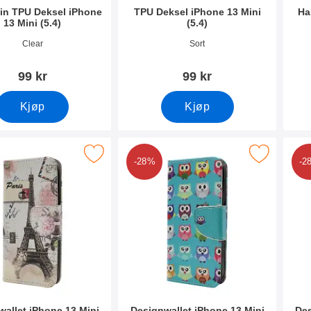
hin TPU Deksel iPhone
TPU Deksel iPhone 13 Mini
Ha
13 Mini (5.4)
(5.4)
mer 41913
Varenummer 41918
Vare
Clear
Sort
99 kr
99 kr
Kjøp
Kjøp
esignwallet iPhone 13 Mini (5.4) som favoritt
Merk designwallet iPhone 13 Mini (5.
Me
-28%
-2
wallet iPhone 13 Mini
Designwallet iPhone 13 Mini
Des