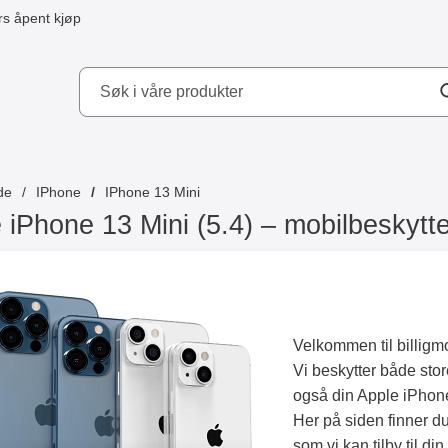
s åpent kjøp
kydd AB
de
IPhone
IPhone 13 Mini
 iPhone 13 Mini (5.4) – mobilbeskytte
Velkommen til billigm
Vi beskytter både stor
også din Apple iPhon
Her på siden finner d
som vi kan tilby til di