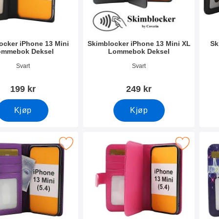
ocker iPhone 13 Mini
Skimblocker iPhone 13 Mini XL
Sk
ommebok Deksel
Lommebok Deksel
mer 52038
Varenummer 51258
Vare
Svart
Svart
199 kr
249 kr
Kjøp
Kjøp
ker Lommebok-etui iPhone 13 Mini (5.4) som favoritt
Merk skimblocker XL Wallet iPhone 13 Min
Merk skimbloc