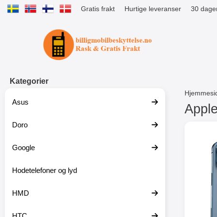
Gratis frakt
Hurtige leveranser
30 dager
Startsiden for Tibro Billiga Mobils
Kategorier
Hjemmesi
Asus
Apple
Doro
G
å
t
Google
i
l
p
Hodetelefoner og lyd
r
o
HMD
d
u
k
HTC