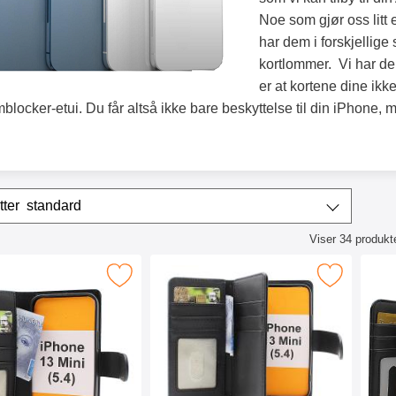
Noe som gjør oss litt
har dem i forskjellig
kortlommer. Vi har de
er at kortene dine ikk
mblocker-etui. Du får altså ikke bare beskyttelse til din iPhone, 
/sorter
Sorter etter
standard
Viser
34
produkt
ktliste
cker iPhone 13 Mini Lommebok Deksel som favoritt
Merk skimblocker iPhone 13 Mini XL Lommeb
Merk skim