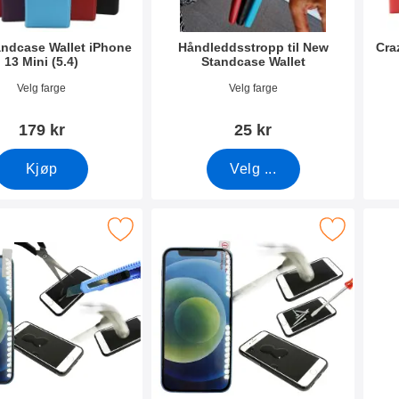
ndcase Wallet iPhone
Håndleddsstropp til New
Cra
13 Mini (5.4)
Standcase Wallet
mer 42128
Varenummer 40789
Vare
Velg farge
Velg farge
179 kr
25 kr
Kjøp
Velg ...
skyttelse av glass iPhone 13 Mini (5.4) som favoritt
Merk full Frame Skjermbeskyttelse av glass iPhone
Merk 