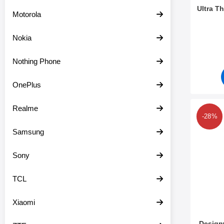
Ultra T
Motorola
Varenum
Nokia
Nothing Phone
OnePlus
Realme
Merk d
-28%
Samsung
Sony
TCL
Xiaomi
Design