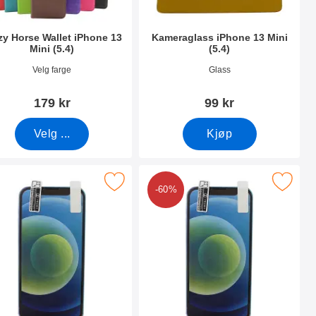
zy Horse Wallet iPhone 13
Kameraglass iPhone 13 Mini
Mini (5.4)
(5.4)
nummer 42084
Varenummer 41915
Velg farge
Glass
179 kr
99 kr
Velg ...
Kjøp
 13 Mini (5.4) som favoritt
skjermbeskyttelse iPhone 13 Mini (5.4) som favoritt
Merk 6-pakning Skjermbeskyttelse iPhone 
-60%