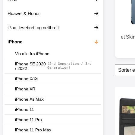
t
e
Huawei & Honor
r
iPad, lesebrett og nettbrett
et Ski
iPhone
Vis alle fra iPhone
iPhone SE 2020
(2nd Generation / 3rd
Filter
H
Generation)
/ 2022
o
p
iPhone X/Xs
p
o
produ
iPhone XR
v
Merk skimblo
e
iPhone Xs Max
r
iPhone 11
f
i
iPhone 11 Pro
l
t
iPhone 11 Pro Max
r