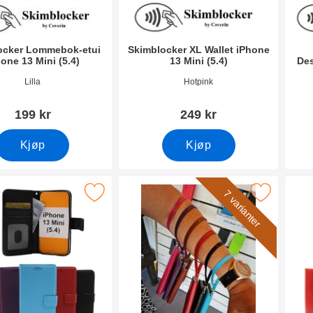
ocker Lommebok-etui
Skimblocker XL Wallet iPhone
one 13 Mini (5.4)
13 Mini (5.4)
Des
mer 41820
Varenummer 41844
Vare
Lilla
Hotpink
199 kr
249 kr
Kjøp
Kjøp
andcase Wallet iPhone 13 Mini (5.4) som favoritt
Merk håndleddsstropp til New Standcase 
Merk c
7 varianter