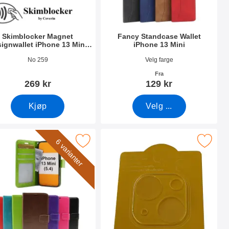
Skimblocker Magnet
Fancy Standcase Wallet
ignwallet iPhone 13 Mini
iPhone 13 Mini
(5.4)
nummer 41836
Varenummer 44802
No 259
Velg farge
Fra
269 kr
129 kr
Kjøp
Velg ...
Wallet som favoritt
razy Horse Wallet iPhone 13 Mini (5.4) som favoritt
Merk kameraglass iPhone 13 Mini 
6 varianter