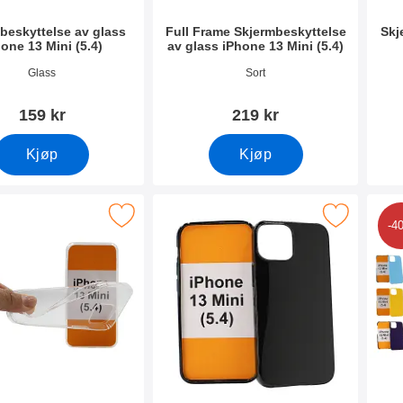
beskyttelse av glass
Full Frame Skjermbeskyttelse
Skj
one 13 Mini (5.4)
av glass iPhone 13 Mini (5.4)
mer 41914
Varenummer 41917
Vare
Glass
Sort
159 kr
219 kr
Kjøp
Kjøp
Thin TPU Deksel iPhone 13 Mini (5.4) som favoritt
Merk tPU Deksel iPhone 13 Mini (5.4
Merk
-4