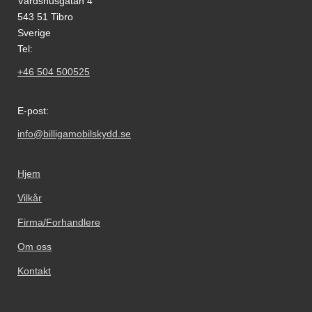
Värdshusgatan 4
543 51 Tibro
Sverige
Tel:
+46 504 500525
E-post:
info@billigamobilskydd.se
Hjem
Vilkår
Firma/Forhandlere
Om oss
Kontakt