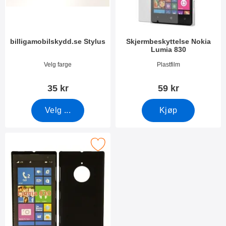
billigamobilskydd.se Stylus
Skjermbeskyttelse Nokia
Lumia 830
Varenummer 7666
Varenummer 10498
Velg farge
Plastfilm
35 kr
59 kr
Velg ...
Kjøp
Merk hardcase Deksel Nokia Lumia 830 som favoritt