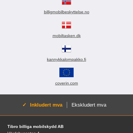
billigmobilbeskyttelse.no
mobiltasken.dk
kannykkalompakko.fi
coverin.com
Aktiv:
Inkludert mva
Ekskludert mva
Footer-innhold Blandet informasjon og le
Tibro billiga mobilskydd AB