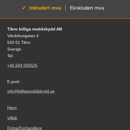
Aktiv:
Inkludert mva
Ekskludert mva
Footer-innhold Blandet informasjon og le
Tibro billiga mobilskydd AB
Värdshusgatan 4
543 51 Tibro
Sverige
Tel:
+46 504 500525
E-post:
info@billigamobilskydd.se
Hjem
Vilkår
Firma/Forhandlere