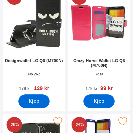
Designwallet LG Q6 (M700N)
Crazy Horse Wallet LG Q6
(M700N)
Varenummer 27975
Varenummer 27970
No 262
Rosa
ny pris
ny pris
129 kr
99 kr
gammel pris
gammel pris
179 kr
179 kr
Kjøp
Kjøp
Merk designwallet LG Q6 (M700N) som favoritt
Merk flipcase LG Q6 (M700
-28%
-24%