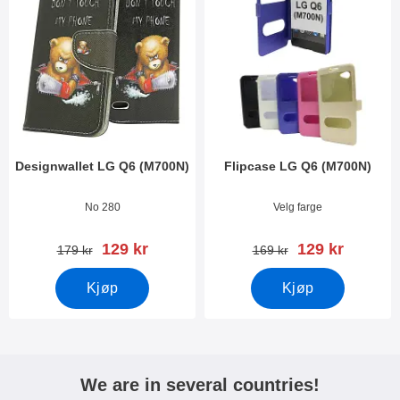
Designwallet LG Q6 (M700N)
Flipcase LG Q6 (M700N)
Varenummer 27943
Varenummer 27941
No 280
Velg farge
ny pris
ny pris
129 kr
129 kr
gammel pris
gammel pris
179 kr
169 kr
Kjøp
Kjøp
We are in several countries!