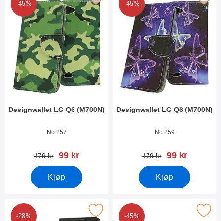
-45%
-45%
Designwallet LG Q6 (M700N)
Designwallet LG Q6 (M700N)
Varenummer 27977
Varenummer 27976
No 257
No 259
ny pris
ny pris
99 kr
99 kr
gammel pris
gammel pris
179 kr
179 kr
Kjøp
Kjøp
Merk designwallet LG Q6 (M700N) som favoritt
Merk crazy Horse Wallet LG Q6 
-28%
-45%