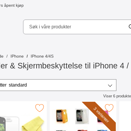
s åpent kjøp
kydd AB
de
IPhone
IPhone 4/4S
er & Skjermbeskyttelse til iPhone 4 /
/sorter
Sorter etter
standard
Viser
6
produkte
ktliste
ning Skjermbeskyttelse iPhone 4/4S som favoritt
Merk s-Line Deksel iPhone 4 so
3 varianter