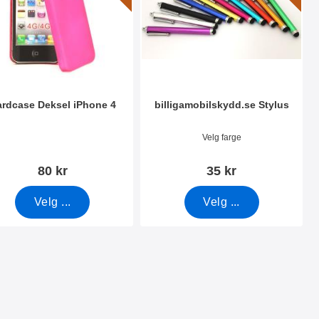
rdcase Deksel iPhone 4
billigamobilskydd.se Stylus
nummer 4718
Varenummer 7666
Velg farge
80 kr
35 kr
Velg ...
Velg ...
iPhone 4/4S som favoritt