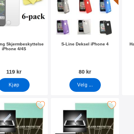
ng Skjermbeskyttelse
S-Line Deksel iPhone 4
Ha
iPhone 4/4S
mer 4331
Varenummer 4709
Vare
119 kr
80 kr
Kjøp
Velg ...
rmbeskyttelse av glass iPhone 4/4S som favoritt
Merk skjermbeskyttelse av glass Front & Back 