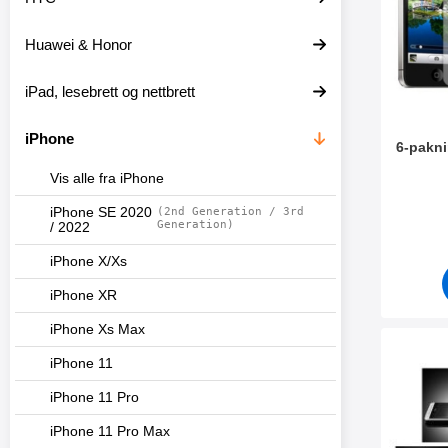
t
l
e
t
Huawei & Honor
r
r
e
iPad, lesebrett og nettbrett
iPhone
6-pakni
Vis alle fra iPhone
Varenum
iPhone SE 2020
(2nd Generation / 3rd
Generation)
/ 2022
iPhone X/Xs
iPhone XR
iPhone Xs Max
Merk skje
iPhone 11
iPhone 11 Pro
iPhone 11 Pro Max