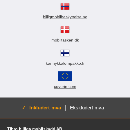
billigmobilbeskyttelse.no
mobiltasken.dk
kannykkalompakko.fi
coverin.com
Aktiv:
Inkludert mva
Ekskludert mva
Footer-innhold Blandet informasjon og le
Tibro billiga mobilskydd AB