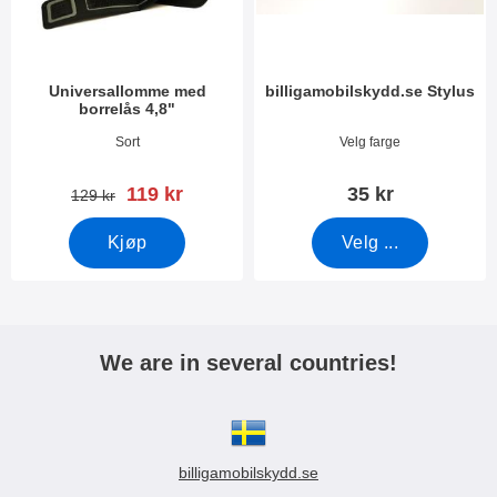
Universallomme med
billigamobilskydd.se Stylus
borrelås 4,8"
Varenummer 3388
Varenummer 7666
Sort
Velg farge
ny pris
119 kr
35 kr
gammel pris
129 kr
Kjøp
Velg ...
We are in several countries!
billigamobilskydd.se