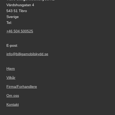
Värdshusgatan 4
543 51 Tibro
Sverige
Tel:
+46 504 500525
E-post:
info@billigamobilskydd.se
Hjem
Vilkår
Firma/Forhandlere
Om oss
Kontakt