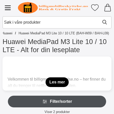
Startsiden for Tibro Billiga Mobil
Mine favori
Meny
Huawei
Huawei MediaPad M3 Lite 10 / 10 LTE (BAH-W09 / BAH-L09)
Huawei MediaPad M3 Lite 10 / 10
LTE - Alt for din leseplate
G
å
t
i
l
Velkommen til billigmobilbeskyttelse.no – her finner du
p
Les mer
alt du trenger til nettbrettet og mobilen.
r
o
På denne siden har vi samlet futteraler og
d
H
skjermbeskyttelse til din Huawei MediaPad M3 Lite
u
Filter/sorter
o
k
10.
HUM310LTE
p
t
Filter/sorter
Beskyttelsen passer også nettbrettet av samme merke,
p
Viser
2
produkter
e