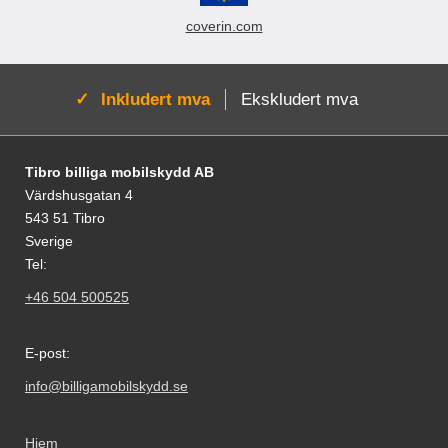
coverin.com
Aktiv:
Inkludert mva
Ekskludert mva
Footer-innhold Blandet informasjon og le
Tibro billiga mobilskydd AB
Värdshusgatan 4
543 51 Tibro
Sverige
Tel:
+46 504 500525
E-post:
info@billigamobilskydd.se
Hjem