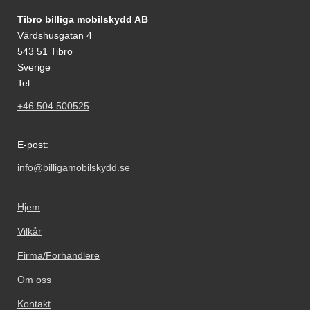
Footer-innhold Blandet informasjon og le
Tibro billiga mobilskydd AB
Värdshusgatan 4
543 51 Tibro
Sverige
Tel:
+46 504 500525
E-post:
info@billigamobilskydd.se
Hjem
Vilkår
Firma/Forhandlere
Om oss
Kontakt