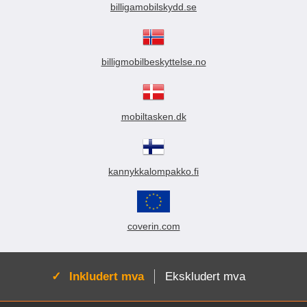
billigamobilskydd.se
billigmobilbeskyttelse.no
mobiltasken.dk
kannykkalompakko.fi
coverin.com
Aktiv:
Inkludert mva
Ekskludert mva