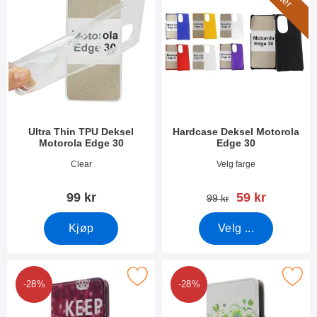
Ultra Thin TPU Deksel
Hardcase Deksel Motorola
Motorola Edge 30
Edge 30
Varenummer 44559
Varenummer 44560
Clear
Velg farge
ny pris
99 kr
59 kr
gammel pris
99 kr
Kjøp
Velg ...
Merk designwallet Motorola Edge 30 som favoritt
Merk designwallet Motorola E
-28%
-28%