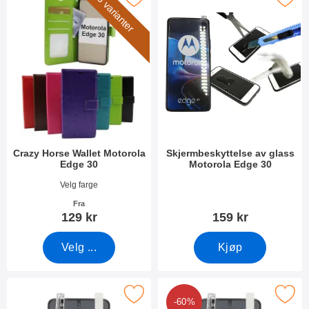
6 varianter
Crazy Horse Wallet Motorola
Skjermbeskyttelse av glass
Edge 30
Motorola Edge 30
Varenummer 44562
Varenummer 44564
Velg farge
Fra
129 kr
159 kr
Velg ...
Kjøp
Merk skjermbeskyttelse Motorola Edge 30 som favoritt
Merk 6-pakning Skjermbeskyttelse Mot
-60%