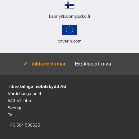
kannykkalompakko.fi
coverin.com
Aktiv:
Inkludert mva
Ekskludert mva
Footer-innhold Blandet informasjon og le
Tibro billiga mobilskydd AB
Värdshusgatan 4
543 51 Tibro
Sverige
Tel:
+46 504 500525