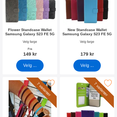
Flower Standcase Wallet
New Standcase Wallet
Samsung Galaxy S23 FE 5G
Samsung Galaxy S23 FE 5G
Varenummer 49466
Varenummer 49452
Velg farge
Velg farge
Fra
149 kr
179 kr
Velg ...
Velg ...
rk håndleddsstropp til New Standcase Wallet som favoritt
Merk crazy Horse Wallet Samsung Gal
7 varianter
7 varianter