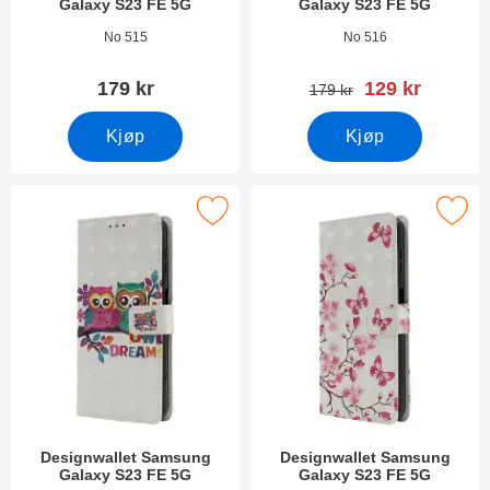
Galaxy S23 FE 5G
Galaxy S23 FE 5G
Varenummer 49573
Varenummer 49572
No 515
No 516
ny pris
179 kr
129 kr
gammel pris
179 kr
Kjøp
Kjøp
rk designwallet Samsung Galaxy S23 FE 5G som favoritt
Merk designwallet Samsung Galaxy
Designwallet Samsung
Designwallet Samsung
Galaxy S23 FE 5G
Galaxy S23 FE 5G