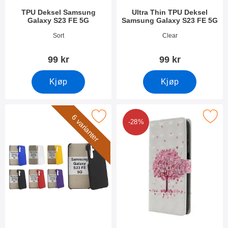
TPU Deksel Samsung
Ultra Thin TPU Deksel
Galaxy S23 FE 5G
Samsung Galaxy S23 FE 5G
Varenummer 49485
Varenummer 49484
Sort
Clear
99 kr
99 kr
Kjøp
Kjøp
 hardcase Deksel Samsung Galaxy S23 FE 5G som favoritt
Merk designwallet Samsung Galaxy
6 varianter
-28%