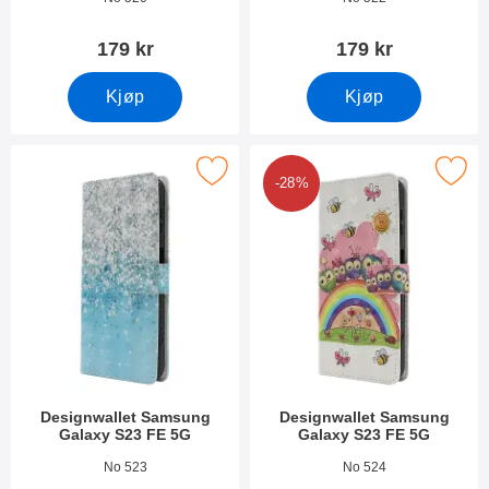
179 kr
179 kr
Kjøp
Kjøp
rk designwallet Samsung Galaxy S23 FE 5G som favoritt
Merk designwallet Samsung Galaxy
-28%
Designwallet Samsung
Designwallet Samsung
Galaxy S23 FE 5G
Galaxy S23 FE 5G
Varenummer 49567
Varenummer 49566
No 523
No 524