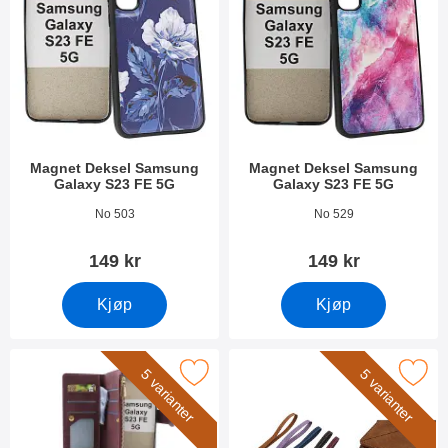
Magnet Deksel Samsung
Magnet Deksel Samsung
Galaxy S23 FE 5G
Galaxy S23 FE 5G
Varenummer 49502
Varenummer 49503
No 503
No 529
149 kr
149 kr
Kjøp
Kjøp
L Standcase Lyxetui Samsung Galaxy S23 FE 5G som favoritt
Merk håndleddsstropp til XL Standc
5 varianter
5 varianter