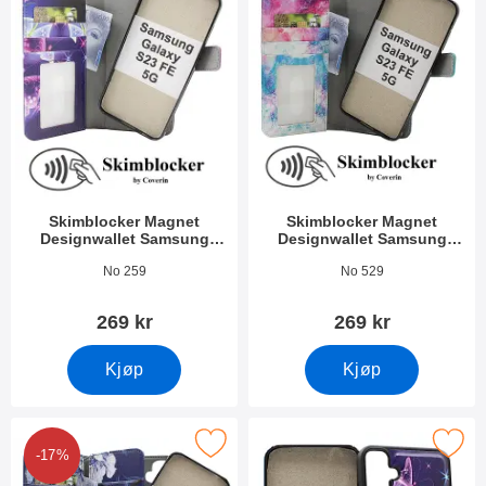
Skimblocker Magnet
Skimblocker Magnet
Designwallet Samsung
Designwallet Samsung
Galaxy S23 FE 5G
Galaxy S23 FE 5G
Varenummer 49495
Varenummer 49496
No 259
No 529
269 kr
269 kr
Kjøp
Kjøp
ker XL Magnet Designwallet Samsung Galaxy S23 FE 5G som fa
Merk magnet Deksel Samsung Galax
-17%