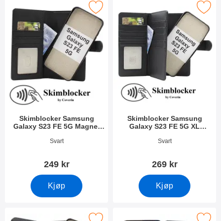
Merk skimblocker Samsung Galaxy S23 FE 5G XL
Merk skimblocker Samsung Galaxy S23 FE 5G Magnet Lommebok Dekse
Skimblocker Samsung
Skimblocker Samsung
Galaxy S23 FE 5G Magnet
Galaxy S23 FE 5G XL
Lommebok Deksel
Magnet Lommebok Deksel
Varenummer 52398
Varenummer 51123
Svart
Svart
249 kr
269 kr
Kjøp
Kjøp
blocker Magnet Wallet Samsung Galaxy S23 FE 5G som favorit
Merk magnet Deksel Samsung Galax