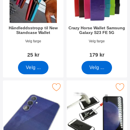
Håndleddsstropp til New
Crazy Horse Wallet Samsung
Standcase Wallet
Galaxy S23 FE 5G
Varenummer 40789
Varenummer 49477
Velg farge
Velg farge
25 kr
179 kr
Velg ...
Velg ...
rk kameraglass Samsung Galaxy S23 FE 5G som favoritt
Merk full Frame Skjermbeskyttelse av glass Sa