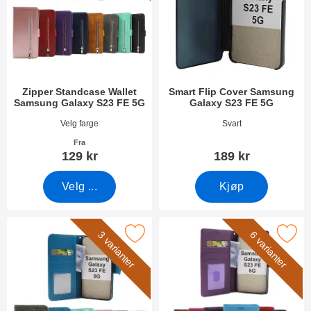
Zipper Standcase Wallet
Smart Flip Cover Samsung
Samsung Galaxy S23 FE 5G
Galaxy S23 FE 5G
Varenummer 49458
Varenummer 52406
Velg farge
Svart
Fra
129 kr
189 kr
Velg ...
Kjøp
ower Standcase Wallet Samsung Galaxy S23 FE 5G som favoritt
Merk new Standcase Wallet Samsung Ga
3 varianter
6 varianter