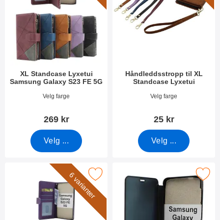
XL Standcase Lyxetui
Håndleddsstropp til XL
Samsung Galaxy S23 FE 5G
Standcase Lyxetui
Varenummer 49447
Varenummer 50276
Velg farge
Velg farge
269 kr
25 kr
Velg ...
Velg ...
per Standcase Wallet Samsung Galaxy S23 FE 5G som favoritt
Merk smart Flip Cover Samsung Gala
6 varianter