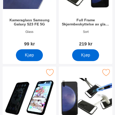
Kameraglass Samsung
Full Frame
Galaxy S23 FE 5G
Skjermbeskyttelse av glass
Samsung Galaxy S23 FE 5G
Varenummer 49476
Varenummer 49475
Glass
Sort
99 kr
219 kr
Kjøp
Kjøp
kjermbeskytter i herdet glass Samsung Galaxy S23 FE 5G som fa
Merk skjermbeskyttelse av glass Samsung