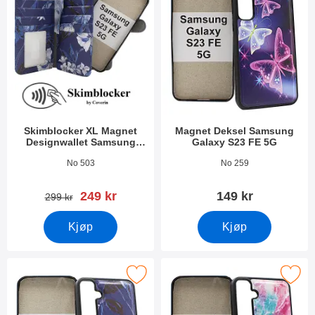
Skimblocker XL Magnet
Magnet Deksel Samsung
Designwallet Samsung
Galaxy S23 FE 5G
Galaxy S23 FE 5G
Varenummer 49499
Varenummer 49501
No 503
No 259
ny pris
249 kr
149 kr
gammel pris
299 kr
Kjøp
Kjøp
k magnet Deksel Samsung Galaxy S23 FE 5G som favoritt
Merk magnet Deksel Samsung Galax