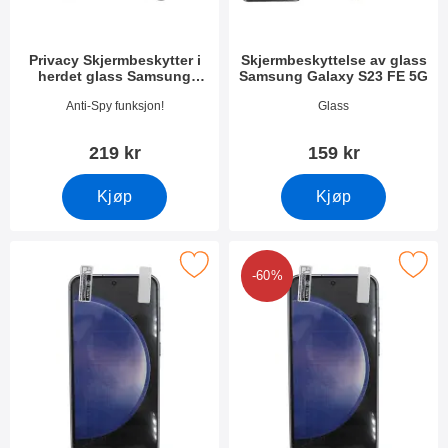
Privacy Skjermbeskytter i
Skjermbeskyttelse av glass
herdet glass Samsung
Samsung Galaxy S23 FE 5G
Galaxy S23 FE 5G
Varenummer 50394
Varenummer 49474
Anti-Spy funksjon!
Glass
219 kr
159 kr
Kjøp
Kjøp
skjermbeskyttelse Samsung Galaxy S23 FE 5G som favoritt
Merk 6-pakning Skjermbeskyttelse Samsun
-60%