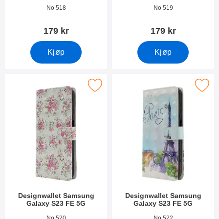
Varenummer 49571
Varenummer 49570
No 518
No 519
179 kr
179 kr
Kjøp
Kjøp
rk designwallet Samsung Galaxy S23 FE 5G som favoritt
Merk designwallet Samsung Galaxy
Designwallet Samsung
Designwallet Samsung
Galaxy S23 FE 5G
Galaxy S23 FE 5G
Varenummer 49569
Varenummer 49568
No 520
No 522