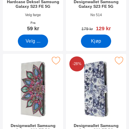
Hardcase Deksel Samsung
Designwallet Samsung
Galaxy S23 FE 5G
Galaxy S23 FE 5G
Varenummer 49486
Varenummer 49574
Velg farge
No 514
Fra
ny pris
59 kr
129 kr
gammel pris
179 kr
Velg ...
Kjøp
rk designwallet Samsung Galaxy S23 FE 5G som favoritt
Merk designwallet Samsung Galaxy
-28%
Designwallet Samsung
Designwallet Samsung