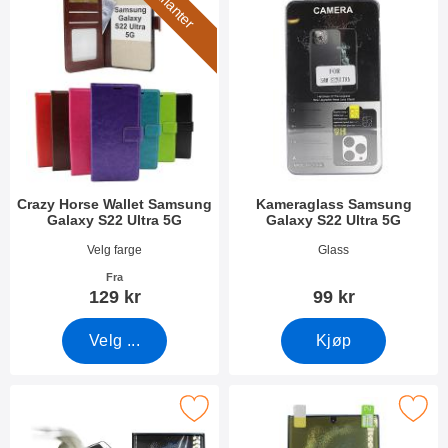
7 varianter
Crazy Horse Wallet Samsung
Kameraglass Samsung
Galaxy S22 Ultra 5G
Galaxy S22 Ultra 5G
Varenummer 43280
Varenummer 43270
Velg farge
Glass
Fra
129 kr
99 kr
Velg ...
Kjøp
 Skjermbeskyttelse av glass Samsung Galaxy S22 Ultra 5G som f
Merk full Screen Skjermbeskyttelse Samsung