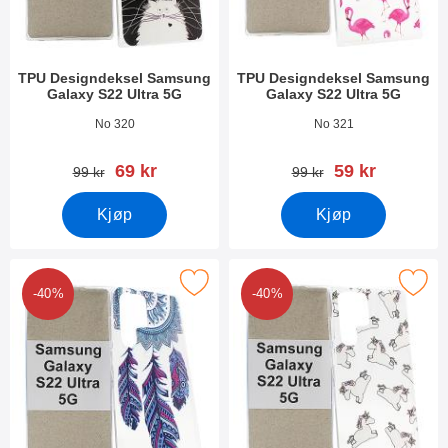
TPU Designdeksel Samsung
TPU Designdeksel Samsung
Galaxy S22 Ultra 5G
Galaxy S22 Ultra 5G
Varenummer 43253
Varenummer 43252
No 320
No 321
ny pris
ny pris
69 kr
59 kr
gammel pris
gammel pris
99 kr
99 kr
Kjøp
Kjøp
PU Designdeksel Samsung Galaxy S22 Ultra 5G som favoritt
Merk tPU Designdeksel Samsung Galax
-40%
-40%