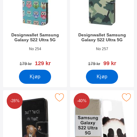
Designwallet Samsung
Designwallet Samsung
Galaxy S22 Ultra 5G
Galaxy S22 Ultra 5G
Varenummer 43264
Varenummer 43263
No 254
No 257
ny pris
ny pris
129 kr
99 kr
gammel pris
gammel pris
179 kr
179 kr
Kjøp
Kjøp
k designwallet Samsung Galaxy S22 Ultra 5G som favoritt
Merk tPU Designdeksel Samsung Galax
-28%
-40%