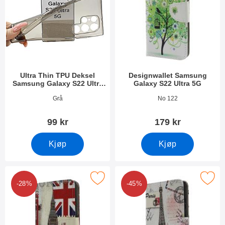
Ultra Thin TPU Deksel
Designwallet Samsung
Samsung Galaxy S22 Ultra
Galaxy S22 Ultra 5G
5G
Varenummer 43271
Varenummer 43268
Grå
No 122
99 kr
179 kr
Kjøp
Kjøp
k designwallet Samsung Galaxy S22 Ultra 5G som favoritt
Merk designwallet Samsung Galaxy S
-28%
-45%