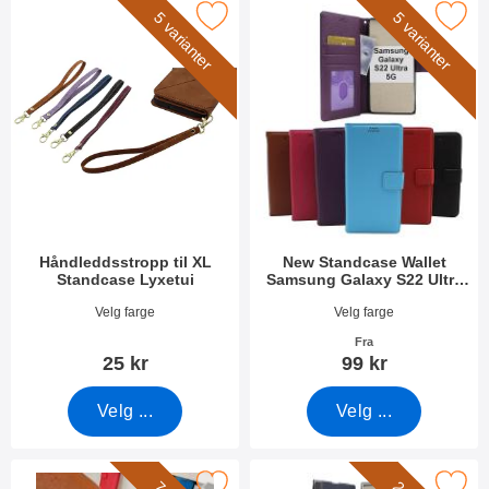
rk håndleddsstropp til XL Standcase Lyxetui som favoritt
Merk new Standcase Wallet Samsung Gal
5 varianter
5 varianter
Håndleddsstropp til XL
New Standcase Wallet
Standcase Lyxetui
Samsung Galaxy S22 Ultra
5G
Varenummer 50276
Varenummer 43332
Velg farge
Velg farge
Fra
25 kr
99 kr
Velg ...
Velg ...
rk håndleddsstropp til New Standcase Wallet som favoritt
Merk smart Flip Cover Samsung Galaxy S22 