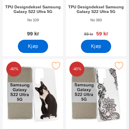
TPU Designdeksel Samsung
TPU Designdeksel Samsung
Galaxy S22 Ultra 5G
Galaxy S22 Ultra 5G
Varenummer 43247
Varenummer 43245
No 329
No 360
ny pris
99 kr
59 kr
gammel pris
99 kr
Kjøp
Kjøp
PU Designdeksel Samsung Galaxy S22 Ultra 5G som favoritt
Merk tPU Designdeksel Samsung Galax
-40%
-40%