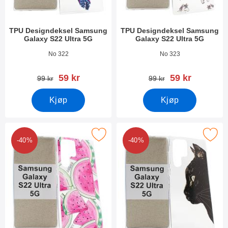
TPU Designdeksel Samsung
TPU Designdeksel Samsung
Galaxy S22 Ultra 5G
Galaxy S22 Ultra 5G
Varenummer 43251
Varenummer 43250
No 322
No 323
ny pris
ny pris
59 kr
59 kr
gammel pris
gammel pris
99 kr
99 kr
Kjøp
Kjøp
PU Designdeksel Samsung Galaxy S22 Ultra 5G som favoritt
Merk tPU Designdeksel Samsung Galax
-40%
-40%