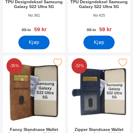
TPU Designdeksel Samsung
TPU Designdeksel Samsung
Galaxy S22 Ultra 5G
Galaxy S22 Ultra 5G
Varenummer 43244
Varenummer 43243
No 361
No 425
ny pris
ny pris
59 kr
59 kr
gammel pris
gammel pris
99 kr
99 kr
Kjøp
Kjøp
cy Standcase Wallet Samsung Galaxy S22 Ultra 5G som favoritt
Merk zipper Standcase Wallet Samsung Ga
-35%
-32%
Fancy Standcase Wallet
Zipper Standcase Wallet