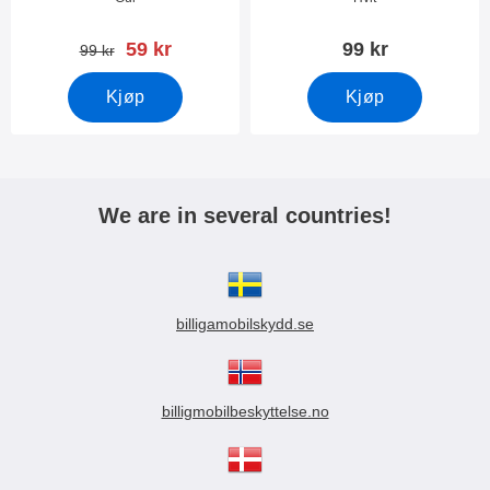
ny pris
59 kr
99 kr
gammel pris
99 kr
Kjøp
Kjøp
We are in several countries!
billigamobilskydd.se
billigmobilbeskyttelse.no