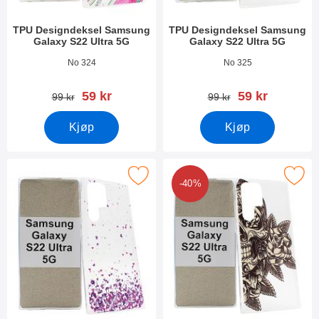
TPU Designdeksel Samsung
TPU Designdeksel Samsung
Galaxy S22 Ultra 5G
Galaxy S22 Ultra 5G
Varenummer 43249
Varenummer 43248
No 324
No 325
ny pris
ny pris
59 kr
59 kr
gammel pris
gammel pris
99 kr
99 kr
Kjøp
Kjøp
PU Designdeksel Samsung Galaxy S22 Ultra 5G som favoritt
Merk tPU Designdeksel Samsung Galax
-40%