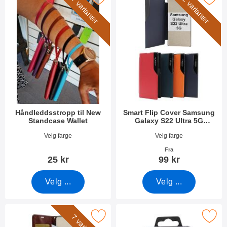
7 varianter
2 varianter
Håndleddsstropp til New
Smart Flip Cover Samsung
Standcase Wallet
Galaxy S22 Ultra 5G
(S908B/DS)
Varenummer 40789
Varenummer 43805
Velg farge
Velg farge
Fra
25 kr
99 kr
Velg ...
Velg ...
razy Horse Wallet Samsung Galaxy S22 Ultra 5G som favoritt
Merk kameraglass Samsung Galaxy S