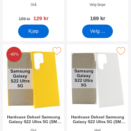
5G
5G
Varenummer 43288
Varenummer 43276
Grå
Velg farge
ny pris
129 kr
189 kr
gammel pris
189 kr
Kjøp
Velg ...
 Deksel Samsung Galaxy S22 Ultra 5G (SM-S908B/DS) som fav
Merk hardcase Deksel Samsung Galaxy S22 Ul
-40%
Hardcase Deksel Samsung
Hardcase Deksel Samsung
Galaxy S22 Ultra 5G (SM-
Galaxy S22 Ultra 5G (SM-
S908B/DS)
S908B/DS)
Varenummer 43259
Varenummer 43258
Gul
Hvit