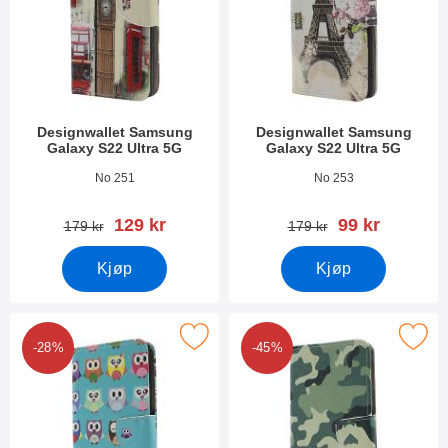
Designwallet Samsung
Designwallet Samsung
Galaxy S22 Ultra 5G
Galaxy S22 Ultra 5G
Varenummer 43267
Varenummer 43265
No 251
No 253
ny pris
ny pris
129 kr
99 kr
gammel pris
gammel pris
179 kr
179 kr
Kjøp
Kjøp
k designwallet Samsung Galaxy S22 Ultra 5G som favoritt
Merk designwallet Samsung Galaxy S
-28%
-45%