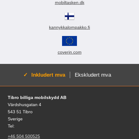
mobiltasken.dk
kannykkalompakko.fi
coverin.com
Aktiv:
Inkludert mva
Ekskludert mva
Footer-innhold Blandet informasjon og le
Tibro billiga mobilskydd AB
Värdshusgatan 4
543 51 Tibro
Sverige
Tel:
+46 504 500525