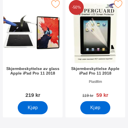
jermbeskyttelse av glass Apple iPad Pro 11 2018 som favoritt
Merk skjermbeskyttelse Apple iPad 
-50%
Skjermbeskyttelse av glass
Skjermbeskyttelse Apple
Apple iPad Pro 11 2018
iPad Pro 11 2018
Varenummer 29602
Varenummer 29604
Plastfilm
ny pris
219 kr
59 kr
gammel pris
119 kr
Kjøp
Kjøp