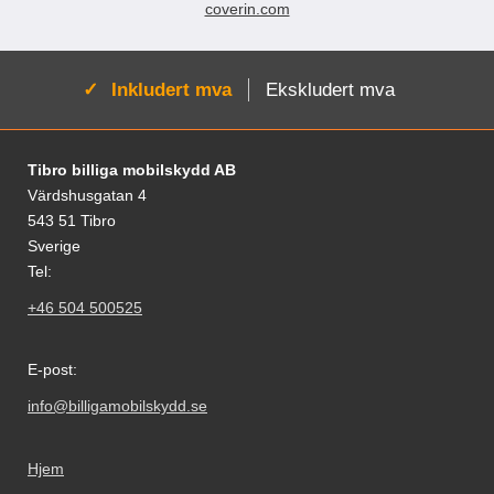
coverin.com
Aktiv:
Inkludert mva
Ekskludert mva
Footer-innhold Blandet informasjon og le
Tibro billiga mobilskydd AB
Värdshusgatan 4
543 51 Tibro
Sverige
Tel:
+46 504 500525
E-post:
info@billigamobilskydd.se
Hjem