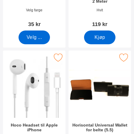
2 Meter
Varenummer 7666
Varenummer 10955
Velg farge
Hvit
35 kr
119 kr
Velg ...
Kjøp
Merk hoco Headset til Apple iPhone som favoritt
Merk horisontal Universal Wallet for
Hoco Headset til Apple
Horisontal Universal Wallet
iPhone
for belte (5.5)