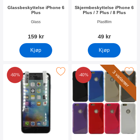
Glassbeskyttelse iPhone 6
Skjermbeskyttelse iPhone 6
Plus
Plus / 7 Plus / 8 Plus
Varenummer 10284
Varenummer 42367
Glass
Plastfilm
159 kr
49 kr
Kjøp
Kjøp
ing Skjermbeskyttelse iPhone 6 Plus / 7 Plus / 8 Plus som favor
Merk s-Line Deksel iPhone 6
3 varianter
-60%
-40%