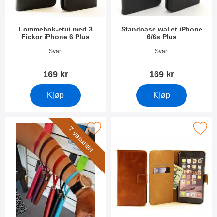
Lommebok-etui med 3
Standcase wallet iPhone
Fickor iPhone 6 Plus
6/6s Plus
Varenummer 10544
Varenummer 10275
Svart
Svart
169 kr
169 kr
Kjøp
Kjøp
rk håndleddsstropp til New Standcase Wallet som favoritt
Merk crazy Horse Standcase Wallet i
7 varianter