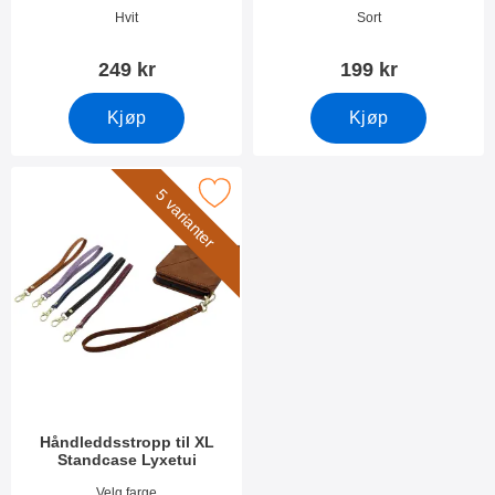
Varenummer 25210
Varenummer 25013
Hvit
Sort
249 kr
199 kr
Kjøp
Kjøp
rk håndleddsstropp til XL Standcase Lyxetui som favoritt
5 varianter
Håndleddsstropp til XL
Standcase Lyxetui
Varenummer 50276
Velg farge