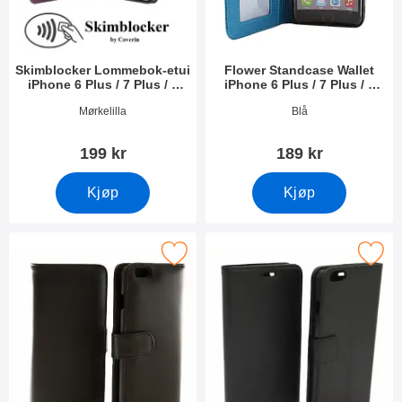
Skimblocker Lommebok-etui
Flower Standcase Wallet
iPhone 6 Plus / 7 Plus / 8
iPhone 6 Plus / 7 Plus / 8
Plus
Plus
Varenummer 50804
Varenummer 42271
Mørkelilla
Blå
199 kr
189 kr
Kjøp
Kjøp
k lommebok-etui med 3 Fickor iPhone 6 Plus som favoritt
Merk standcase wallet iPhone 6