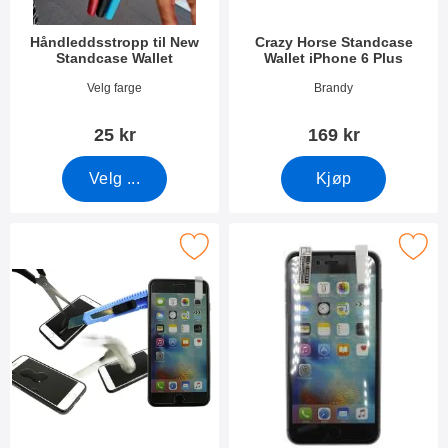
Håndleddsstropp til New
Crazy Horse Standcase
Standcase Wallet
Wallet iPhone 6 Plus
Varenummer 40789
Varenummer 10909
Velg farge
Brandy
25 kr
169 kr
Velg ...
Kjøp
Merk glassbeskyttelse iPhone 6 Plus som favoritt
Merk skjermbeskyttelse iPhone 6 Plus /