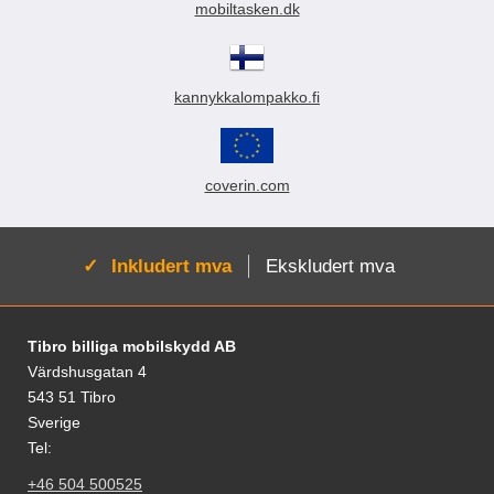
mobiltasken.dk
kannykkalompakko.fi
coverin.com
Aktiv:
Inkludert mva
Ekskludert mva
Footer-innhold Blandet informasjon og le
Tibro billiga mobilskydd AB
Värdshusgatan 4
543 51 Tibro
Sverige
Tel:
+46 504 500525