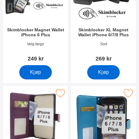
Skimblocker Magnet Wallet
Skimblocker XL Magnet
iPhone 6 Plus
Wallet iPhone 6/7/8 Plus
Varenummer 30415
Varenummer 36960
Velg farge
Sort
249 kr
269 kr
Kjøp
Kjøp
ocker Lommebok-etui iPhone 6 Plus / 7 Plus / 8 Plus som favori
Merk flower Standcase Wallet iPhone 6 Plu