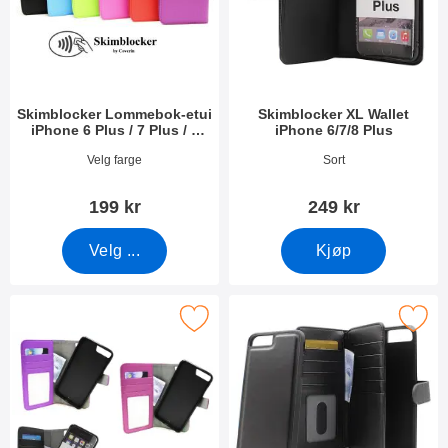
r
r
e
Skimblocker Lommebok-etui
Skimblocker XL Wallet
iPhone 6 Plus / 7 Plus / 8
iPhone 6/7/8 Plus
Plus
Varenummer 33850
Varenummer 36955
Velg farge
Sort
199 kr
249 kr
Velg ...
Kjøp
rk skimblocker Magnet Wallet iPhone 6 Plus som favoritt
Merk skimblocker XL Magnet Wallet iPh