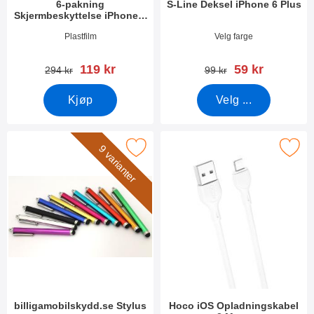
6-pakning
S-Line Deksel iPhone 6 Plus
Skjermbeskyttelse iPhone 6
Plus / 7 Plus / 8 Plus
Varenummer 42366
Varenummer 10162
Plastfilm
Velg farge
ny pris
ny pris
119 kr
59 kr
gammel pris
gammel pris
294 kr
99 kr
Kjøp
Velg ...
Merk billigamobilskydd.se Stylus som favoritt
Merk hoco iOS Opladningskabel 
9 varianter
billigamobilskydd.se Stylus
Hoco iOS Opladningskabel