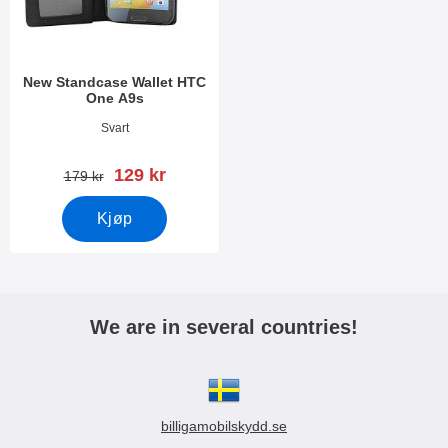
New Standcase Wallet HTC
One A9s
Varenummer 41941
Svart
ny pris
129 kr
gammel pris
179 kr
Kjøp
We are in several countries!
billigamobilskydd.se