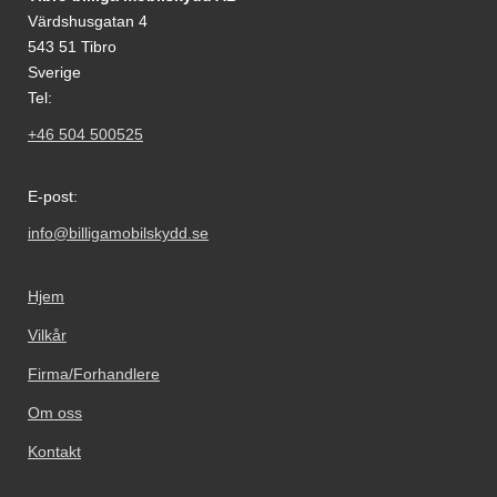
Värdshusgatan 4
543 51 Tibro
Sverige
Tel:
+46 504 500525
E-post:
info@billigamobilskydd.se
Hjem
Vilkår
Firma/Forhandlere
Om oss
Kontakt