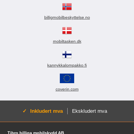
billigmobilbeskyttelse.no
mobiltasken.dk
kannykkalompakko.fi
coverin.com
Aktiv:
Inkludert mva
Ekskludert mva
Footer-innhold Blandet informasjon og le
Tibro billiga mobilskydd AB