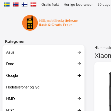
Gratis frakt
Hurtige leveranser
30 dager
Startsiden for Tibro Billiga Mobils
Kategorier
Hjemmesi
Asus
Xiaom
Doro
G
å
t
Google
i
l
p
Hodetelefoner og lyd
r
o
HMD
d
u
k
HTC