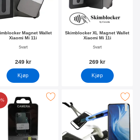
imblocker Magnet Wallet
Skimblocker XL Magnet Wallet
Xiaomi Mi 11i
Xiaomi Mi 11i
nummer 40732
Varenummer 40734
Svart
Svart
249 kr
269 kr
Kjøp
Kjøp
Wallet som favoritt
Merk kameraglass Xiaomi Mi 11i som favoritt
Merk skjermbeskyttelse av glass Xiao
0%