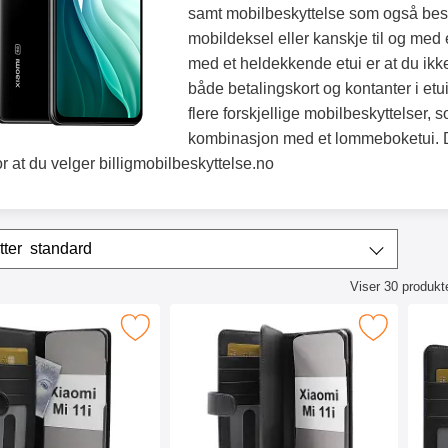
samt mobilbeskyttelse som også besk
mobildeksel eller kanskje til og med 
med et heldekkende etui er at du ikke
både betalingskort og kontanter i etu
flere forskjellige mobilbeskyttelser,
kombinasjon med et lommeboketui. De
or at du velger billigmobilbeskyttelse.no
/sorter
Sorter etter
standard
Viser
30
produkt
ktliste
locker Lommebok-etui Xiaomi Mi 11i som favoritt
Merk skimblocker XL Wallet Xiaomi Mi 
Merk s