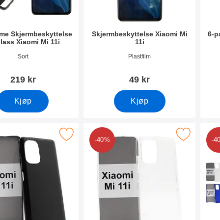
ame Skjermbeskyttelse
Skjermbeskyttelse Xiaomi Mi
6-p
lass Xiaomi Mi 11i
11i
mer 40585
Varenummer 40685
Vare
Sort
Plastfilm
219 kr
49 kr
Kjøp
Kjøp
 tPU-deksel for Xiaomi Mi 11i som favoritt
Merk tPU-deksel for Xiaomi Mi 11i 
M
-40%
-4