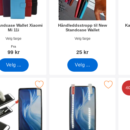
ndcase Wallet Xiaomi
Håndleddsstropp til New
Ka
Mi 11i
Standcase Wallet
mer 40841
Varenummer 40789
Vare
Velg farge
Velg farge
Fra
99 kr
25 kr
Velg ...
Velg ...
 Skjermbeskyttelse av glass Xiaomi Mi 11i som favoritt
Merk skjermbeskyttelse Xiaomi Mi 11
Merk 6-
-6