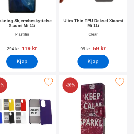
akning Skjermbeskyttelse
Ultra Thin TPU Deksel Xiaomi
Xiaomi Mi 11i
Mi 11i
nummer 40684
Varenummer 40584
Plastfilm
Clear
ny pris
ny pris
119 kr
59 kr
gammel pris
gammel pris
294 kr
99 kr
Kjøp
Kjøp
som favoritt
erk hardcase Deksel Xiaomi Mi 11i som favoritt
Merk designwallet Xiaomi Mi 1
0%
-28%