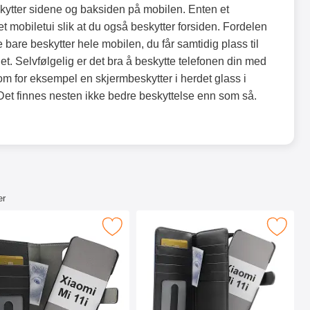
ytter sidene og baksiden på mobilen. Enten et
et mobiletui slik at du også beskytter forsiden. Fordelen
 bare beskytter hele mobilen, du får samtidig plass til
iet. Selvfølgelig er det bra å beskytte telefonen din med
 som for eksempel en skjermbeskytter i herdet glass i
t finnes nesten ikke bedre beskyttelse enn som så.
er
11i som favoritt
kimblocker Magnet Wallet Xiaomi Mi 11i som favoritt
Merk skimblocker XL Magnet Wallet Xia