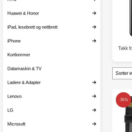
t
e
Huawei & Honor
r
iPad, lesebrett og nettbrett
iPhone
Takk f
Kortlommer
Datamaskin & TV
Filter
H
o
p
Ladere & Adapter
p
o
produ
Lenovo
v
Merk skimb
-35%
e
r
LG
f
i
l
Microsoft
t