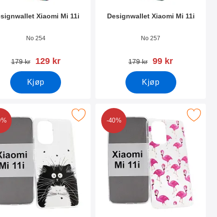
signwallet Xiaomi Mi 11i
Designwallet Xiaomi Mi 11i
nummer 40627
Varenummer 40626
No 254
No 257
ny pris
ny pris
129 kr
99 kr
gammel pris
gammel pris
179 kr
179 kr
Kjøp
Kjøp
som favoritt
rk tPU Designdeksel Xiaomi Mi 11i som favoritt
Merk tPU Designdeksel Xiaomi M
0%
-40%