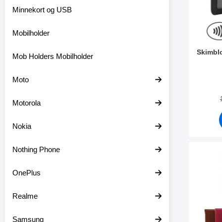
r
Minnekort og USB
e
Mobilholder
Skimbl
Mob Holders Mobilholder
Varenum
Moto
Motorola
Nokia
Nothing Phone
Merk ne
OnePlus
Realme
Samsung