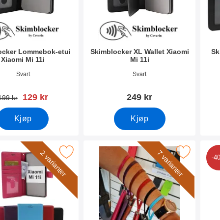
ocker Lommebok-etui
Skimblocker XL Wallet Xiaomi
Sk
Xiaomi Mi 11i
Mi 11i
mer 40731
Varenummer 40733
Vare
Svart
Svart
ny pris
129 kr
249 kr
gammel pris
199 kr
Kjøp
Kjøp
w Standcase Wallet Xiaomi Mi 11i som favoritt
Merk håndleddsstropp til New Standcase 
2 varianter
7 varianter
-4