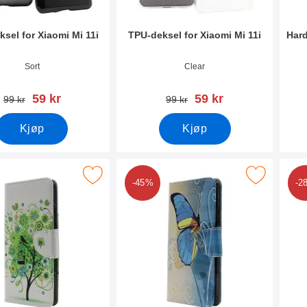
sel for Xiaomi Mi 11i
TPU-deksel for Xiaomi Mi 11i
Hard
mer 40581
Varenummer 40582
Vare
Sort
Clear
ny pris
ny pris
59 kr
59 kr
gammel pris
gammel pris
99 kr
99 kr
Kjøp
Kjøp
k designwallet Xiaomi Mi 11i som favoritt
Merk designwallet Xiaomi Mi 11i 
-45%
-2