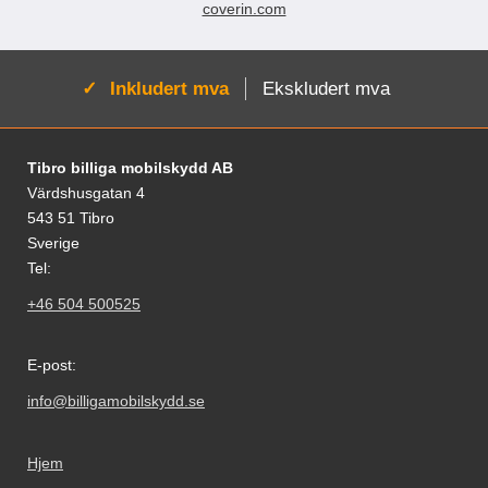
coverin.com
Aktiv:
Inkludert mva
Ekskludert mva
Footer-innhold Blandet informasjon og le
Tibro billiga mobilskydd AB
Värdshusgatan 4
543 51 Tibro
Sverige
Tel:
+46 504 500525
E-post:
info@billigamobilskydd.se
Hjem