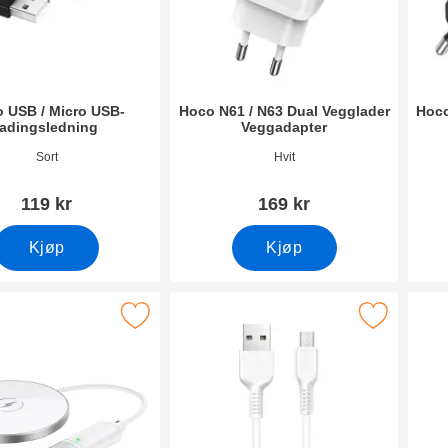
 USB / Micro USB-
Hoco N61 / N63 Dual Vegglader
Hoco
ladingsledning
Veggadapter
mer 42286
Varenummer 41699
Vare
Sort
Hvit
119 kr
169 kr
Kjøp
Kjøp
CW31 Trådløs Fast Charger oplader som favoritt
Merk hoco USB / Micro USB-ladingsled
Merk 