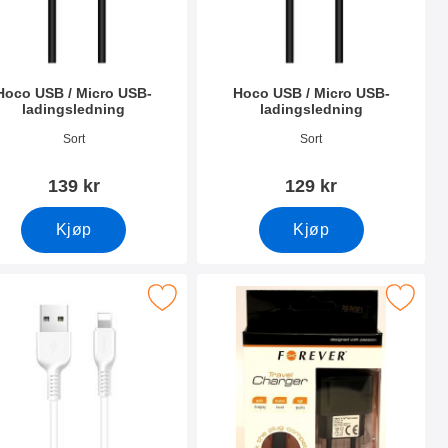
Hoco USB / Micro USB-
Hoco USB / Micro USB-
ladingsledning
ladingsledning
nummer 38553
Varenummer 38552
Sort
Sort
139 kr
129 kr
Kjøp
Kjøp
er som favoritt
Merk hoco Lade- og datakabel iOS som favoritt
Merk som favori