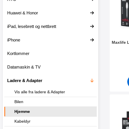
t
l
e
t
Huawei & Honor
r
r
e
iPad, lesebrett og nettbrett
iPhone
Maxlife 
Kortlommer
Varenum
Datamaskin & TV
Ladere & Adapter
Vis alle fra ladere & Adapter
Merk max
Bilen
Hjemme
Kabeldyr