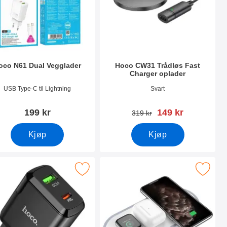
oco N61 Dual Vegglader
Hoco CW31 Trådløs Fast
Charger oplader
nummer 49582
Varenummer 42289
USB Type-C til Lightning
Svart
ny pris
199 kr
149 kr
gammel pris
319 kr
Kjøp
Kjøp
adapter som favoritt
o N61 / N63 Dual Vegglader Veggadapter som favoritt
Merk hoco Trådløs 3in1 Fast Charger