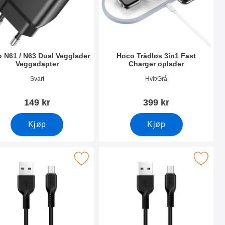
 N61 / N63 Dual Vegglader
Hoco Trådløs 3in1 Fast
Veggadapter
Charger oplader
nummer 41698
Varenummer 40480
Svart
Hvit/Grå
149 kr
399 kr
Kjøp
Kjøp
ning som favoritt
hoco USB / Micro USB-ladingsledning som favoritt
Merk hoco USB / Micro USB-ladings