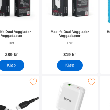
ife Dual Vegglader
Maxlife Dual Vegglader
H
Veggadapter
Veggadapter
mer 49834
Varenummer 49774
Vare
Hvit
Hvit
289 kr
319 kr
Kjøp
Kjøp
o USB / Micro USB-ladingsledning som favoritt
Merk hoco N61 / N63 Dual Vegglader Vegg
Merk hoc