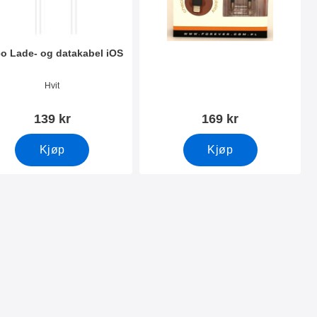
o Lade- og datakabel iOS
nummer 34123
Varenummer 2042
Hvit
139 kr
169 kr
Kjøp
Kjøp