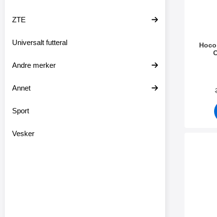
ZTE
Universalt futteral
Hoco
C
Andre merker
Varenum
Annet
Sport
Vesker
Mer