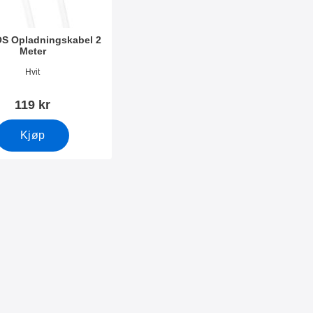
OS Opladningskabel 2
Meter
mer 10955
Hvit
119 kr
Kjøp