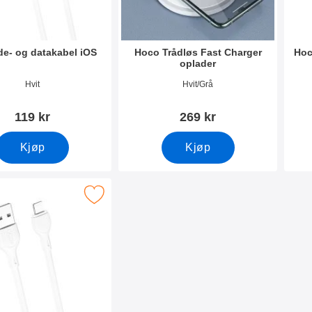
e- og datakabel iOS
Hoco Trådløs Fast Charger
Hoc
oplader
mer 38545
Varenummer 34614
Vare
Hvit
Hvit/Grå
119 kr
269 kr
Kjøp
Kjøp
co iOS Opladningskabel 2 Meter som favoritt