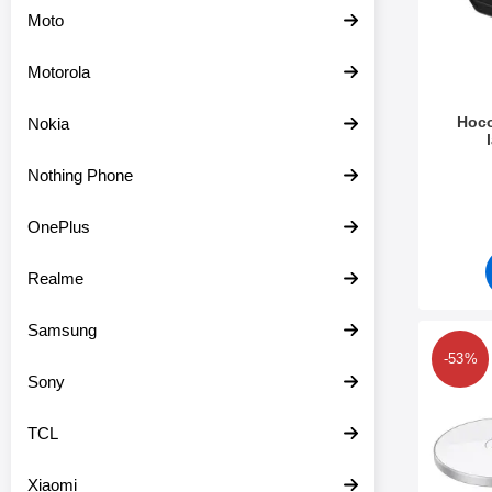
Moto
Motorola
Hoco
Nokia
Varenum
Nothing Phone
OnePlus
Realme
Samsung
Merk hoco 
-53%
Sony
TCL
Xiaomi