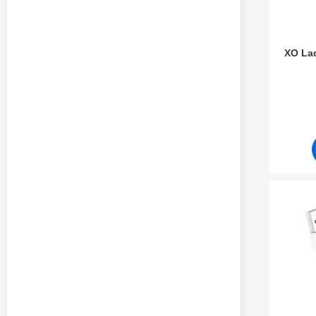
XO Lad
Varenum
Merk ho