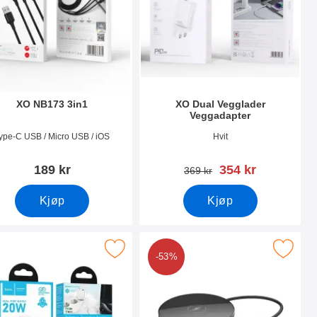
XO NB173 3in1
XO Dual Vegglader
Veggadapter
nummer 51372
Varenummer 49835
ype-C USB / Micro USB / iOS
Hvit
ny pris
189 kr
354 kr
gammel pris
369 kr
Kjøp
Kjøp
ter som favoritt
Merk hoco N61 Dual Vegglader som favoritt
Merk hoco CW31 Trådløs Fast Charge
-53%