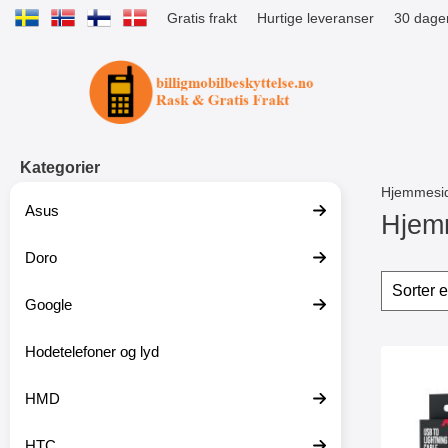
Gratis frakt
Hurtige leveranser
30 dager
Startsiden for Tibro Billiga Mobils
Kategorier
Hjemmesi
Asus
Hjem
Doro
G
å
Filter
H
t
o
Google
i
p
l
p
p
Hodetelefoner og lyd
o
produ
r
v
Merk 
o
e
HMD
d
r
u
f
k
i
HTC