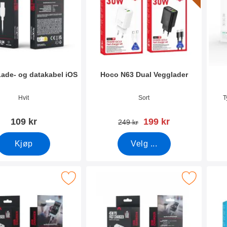
Lade- og datakabel iOS
Hoco N63 Dual Vegglader
mer 53992
Varenummer 53117
Vare
Hvit
Sort
T
ny pris
109 kr
199 kr
gammel pris
249 kr
Kjøp
Velg ...
life Dual Vegglader Veggadapter som favoritt
Merk maxlife Dual Vegglader Veggadap