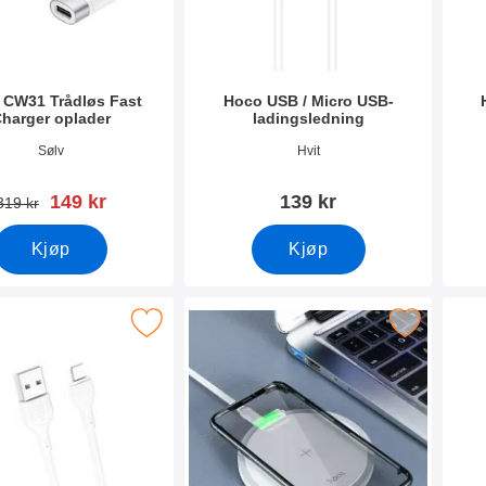
 CW31 Trådløs Fast
Hoco USB / Micro USB-
harger oplader
ladingsledning
mer 40438
Varenummer 38554
Vare
Sølv
Hvit
ny pris
149 kr
139 kr
gammel pris
319 kr
Kjøp
Kjøp
k xO Lade- og datakabel iOS som favoritt
Merk hoco Trådløs Fast Charger oplad