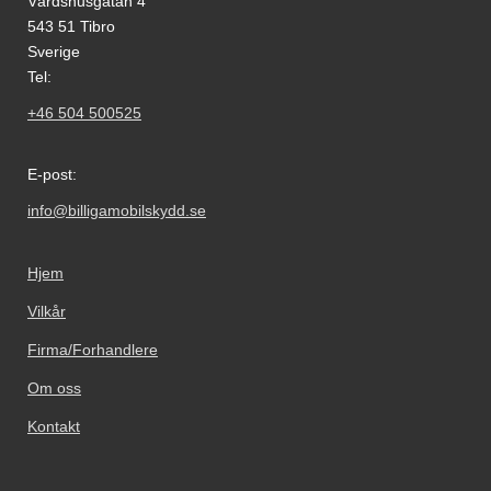
Värdshusgatan 4
543 51 Tibro
Sverige
Tel:
+46 504 500525
E-post:
info@billigamobilskydd.se
Hjem
Vilkår
Firma/Forhandlere
Om oss
Kontakt