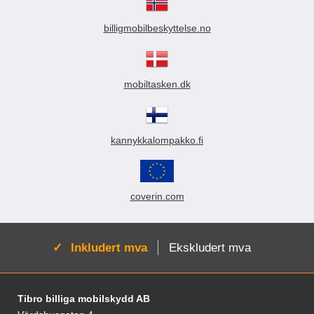
billigmobilbeskyttelse.no
mobiltasken.dk
kannykkalompakko.fi
coverin.com
Aktiv:
Inkludert mva
Ekskludert mva
Footer-innhold Blandet informasjon og le
Tibro billiga mobilskydd AB