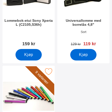
Lommebok-etui Sony Xperia
Universallomme med
L (C2105,S36h)
borrelås 4,8"
Varenummer 3603
Varenummer 3388
Sort
ny pris
159 kr
119 kr
gammel pris
129 kr
Kjøp
Kjøp
Merk billigamobilskydd.se Stylus som favoritt
9 varianter