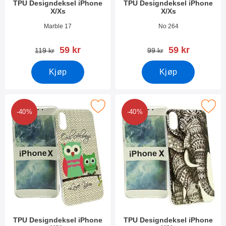
TPU Designdeksel iPhone
TPU Designdeksel iPhone
X/Xs
X/Xs
Varenummer 29432
Varenummer 24876
Marble 17
No 264
ny pris
ny pris
59 kr
59 kr
gammel pris
gammel pris
119 kr
99 kr
Kjøp
Kjøp
Merk tPU Designdeksel iPhone X/Xs som favoritt
Merk tPU Designdeksel iPhone
-40%
-40%
TPU Designdeksel iPhone
TPU Designdeksel iPhone