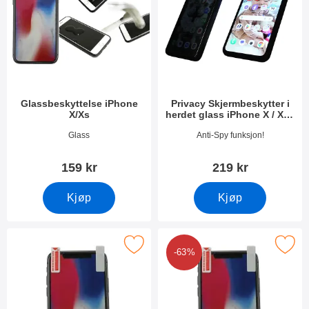
Glassbeskyttelse iPhone
Privacy Skjermbeskytter i
X/Xs
herdet glass iPhone X / Xs /
11 Pro
Varenummer 24890
Varenummer 50379
Glass
Anti-Spy funksjon!
159 kr
219 kr
Kjøp
Kjøp
Merk skjermbeskyttelse iPhone X/Xs som favoritt
Merk 6-pakning Skjermbeskyttelse 
-63%