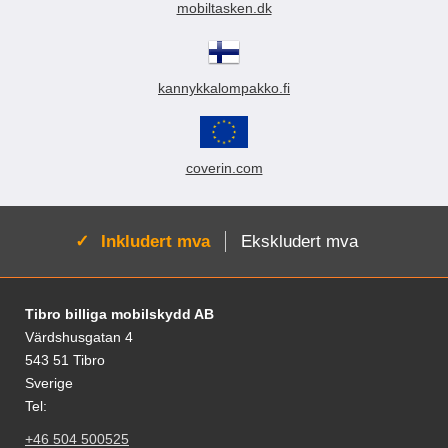
mobiltasken.dk
kannykkalompakko.fi
coverin.com
Aktiv:
Inkludert mva
Ekskludert mva
Footer-innhold Blandet informasjon og le
Tibro billiga mobilskydd AB
Värdshusgatan 4
543 51 Tibro
Sverige
Tel:
+46 504 500525