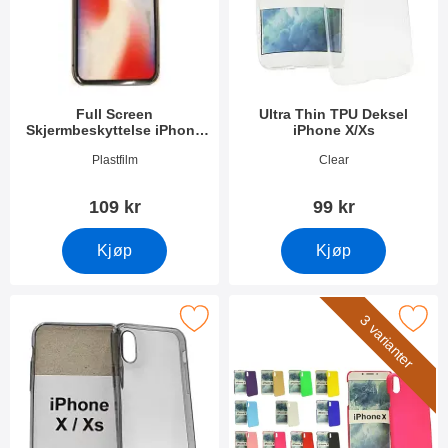
Full Screen
Ultra Thin TPU Deksel
Skjermbeskyttelse iPhone
iPhone X/Xs
X/Xs
Varenummer 25878
Varenummer 24879
Plastfilm
Clear
109 kr
99 kr
Kjøp
Kjøp
Merk ultra Thin TPU Deksel iPhone X/Xs som favoritt
Merk hardcase Deksel iPhone
3 varianter