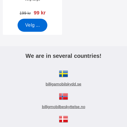
ny pris
99 kr
gammel pris
199 kr
Velg ...
We are in several countries!
billigamobilskydd.se
billigmobilbeskyttelse.no