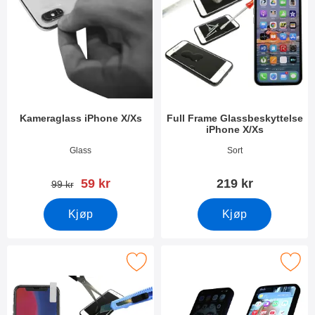
Kameraglass iPhone X/Xs
Full Frame Glassbeskyttelse
iPhone X/Xs
Varenummer 25807
Varenummer 24897
Glass
Sort
ny pris
59 kr
219 kr
gammel pris
99 kr
Kjøp
Kjøp
Merk glassbeskyttelse iPhone X/Xs som favoritt
Merk privacy Skjermbeskytter i herdet glass 