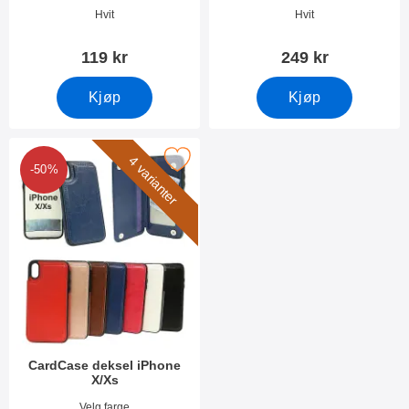
Varenummer 10955
Varenummer 25210
Hvit
Hvit
119 kr
249 kr
Kjøp
Kjøp
Merk cardCase deksel iPhone X/Xs som favoritt
4 varianter
-50%
CardCase deksel iPhone
X/Xs
Varenummer 28766
Velg farge