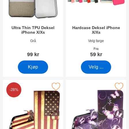
Ultra Thin TPU Deksel
Hardcase Deksel iPhone
iPhone X/Xs
X/Xs
Varenummer 24878
Varenummer 24847
Grå
Velg farge
Fra
99 kr
59 kr
Kjøp
Velg ...
Merk designwallet iPhone X/Xs som favoritt
Merk designwallet iPhone X
-28%