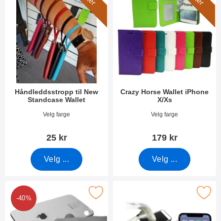
Håndleddsstropp til New
Crazy Horse Wallet iPhone
Standcase Wallet
X/Xs
Varenummer 40789
Varenummer 26273
Velg farge
Velg farge
25 kr
179 kr
Velg ...
Velg ...
Merk kameraglass iPhone X/Xs som favoritt
Merk full Frame Glassbeskyttelse 
-40%