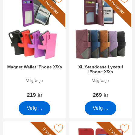
2 varianter
5 varianter
Magnet Wallet iPhone X/Xs
XL Standcase Lyxetui
iPhone X/Xs
Varenummer 24694
Varenummer 48221
Velg farge
Velg farge
219 kr
269 kr
Velg ...
Velg ...
rk håndleddsstropp til XL Standcase Lyxetui som favoritt
Merk new Standcase Wallet iPho