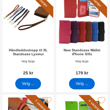
5 varianter
3 varianter
Håndleddsstropp til XL
New Standcase Wallet
Standcase Lyxetui
iPhone X/Xs
Varenummer 50276
Varenummer 32077
Velg farge
Velg farge
25 kr
179 kr
Velg ...
Velg ...
rk håndleddsstropp til New Standcase Wallet som favoritt
Merk crazy Horse Wallet iPhon
7 varianter
4 varianter