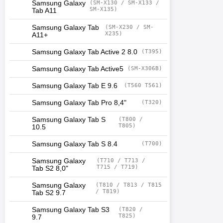
Samsung Galaxy
(SM-X130 / SM-X133 /
SM-X135)
Tab A11
Samsung Galaxy Tab
(SM-X230 / SM-
X235)
A11+
Samsung Galaxy Tab Active 2 8.0
(T395)
Samsung Galaxy Tab Active5
(SM-X306B)
Samsung Galaxy Tab E 9.6
(T560 T561)
Samsung Galaxy Tab Pro 8,4"
(T320)
Samsung Galaxy Tab S
(T800 /
T805)
10.5
Samsung Galaxy Tab S 8.4
(T700)
Samsung Galaxy
(T710 / T713 /
T715 / T719)
Tab S2 8,0"
Samsung Galaxy
(T810 / T813 / T815
/ T819)
Tab S2 9.7
Samsung Galaxy Tab S3
(T820 /
T825)
9.7