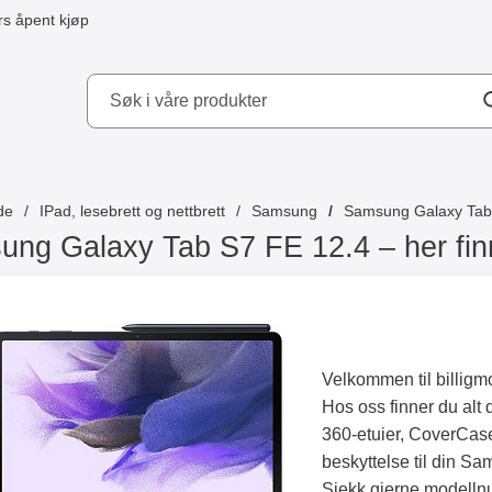
s åpent kjøp
kydd AB
de
IPad, lesebrett og nettbrett
Samsung
Samsung Galaxy Tab
ng Galaxy Tab S7 FE 12.4 – her finn
Velkommen til billigm
Hos oss finner du alt d
360-etuier, CoverCase
beskyttelse til din 
Sjekk gjerne modellnumm