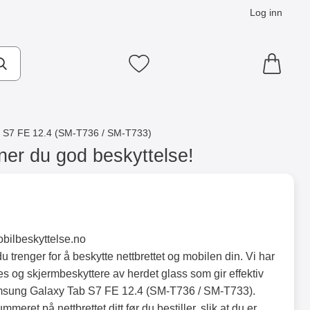
Log inn
Mine favoritter
 S7 FE 12.4 (SM-T736 / SM-T733)
er du god beskyttelse!
obilbeskyttelse.no
u trenger for å beskytte nettbrettet og mobilen din. Vi har
s og skjermbeskyttere av herdet glass som gir effektiv
Samsung Galaxy Tab S7 FE 12.4 (SM-T736 / SM-T733).
eret på nettbrettet ditt før du bestiller, slik at du er