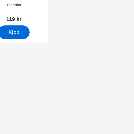
T736)
mer 41711
Plastfilm
119 kr
Kjøp