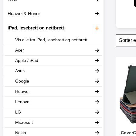
t
e
Huawei & Honor
r
iPad, lesebrett og nettbrett
Filter
H
Vis alle fra iPad, lesebrett og nettbrett
o
p
Acer
p
o
produ
Apple / iPad
v
Merk coverCase S
e
Asus
r
f
Google
i
l
Huawei
t
Lenovo
r
e
LG
Microsoft
CoverC
Nokia