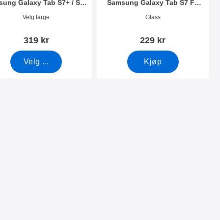
ung Galaxy Tab S7+ / S8+
Samsung Galaxy Tab S7 FE
/ S7 FE 12.4
12.4 (SM-T736)
nummer 42741
Varenummer 41712
Velg farge
Glass
319 kr
229 kr
Velg ...
Kjøp