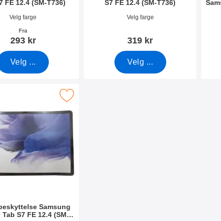
7 FE 12.4 (SM-T736)
S7 FE 12.4 (SM-T736)
Sams
mer 41713
Varenummer 41714
Vare
Velg farge
Velg farge
Fra
293 kr
319 kr
Velg ...
Velg ...
se Samsung Galaxy Tab S7 FE 12.4 (SM-T736) som favoritt
beskyttelse Samsung
 Tab S7 FE 12.4 (SM-