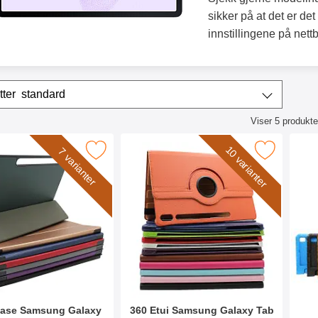
sikker på at det er de
innstillingene på nettbr
/sorter
Sorter etter
standard
Viser
5
produkte
ktliste
10 varianter
amsung Galaxy Tab S7 FE 12.4 (SM-T736) som favoritt
Merk 360 Etui Samsung Galaxy Tab S7 FE 12.4
Merk standcase Bør
7 varianter
ase Samsung Galaxy
360 Etui Samsung Galaxy Tab