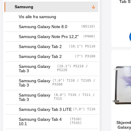
Tab S
Samsung
Varenum
Vis alle fra samsung
Samsung Galaxy Note 8.0
(N5110)
Samsung Galaxy Note Pro 12,2"
(P900)
Samsung Galaxy Tab 2
(10.1") P5110
Samsung Galaxy Tab 2
(7") P3100
Merk skjermbeskyttel
Samsung Galaxy
(10.1") P5210 /
P5220
Tab 3
Samsung Galaxy
(7,0") T210 / T2105 /
P3200
Tab 3
Samsung Galaxy
(8,0") T310 / T311 /
T315
Tab 3
Samsung Galaxy Tab 3 LITE
(7,0") T110
Samsung Galaxy Tab 4
(T530)
Skjerm
(T535)
10.1
Galaxy