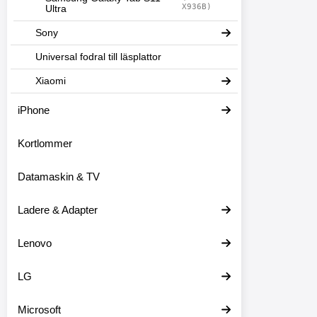
X936B)
Ultra
Sony
Universal fodral till läsplattor
Xiaomi
iPhone
Kortlommer
Datamaskin & TV
Ladere & Adapter
Lenovo
LG
Microsoft