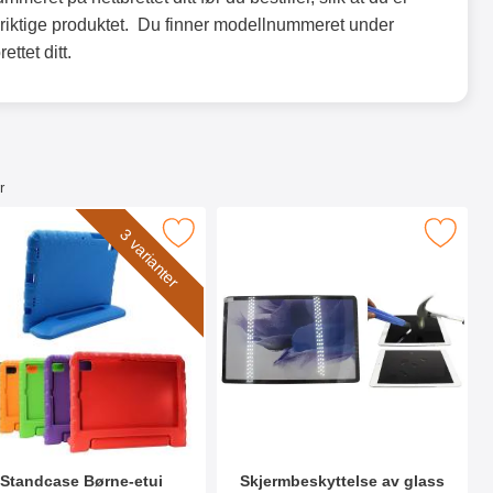
t riktige produktet. Du finner modellnummeret under
ettet ditt.
r
 (SM-T736) som favoritt
ne-etui Samsung Galaxy Tab S7+ / S8+ / S7 FE 12.4 som favori
Merk skjermbeskyttelse av glass Samsung Galaxy T
3 varianter
Standcase Børne-etui
Skjermbeskyttelse av glass