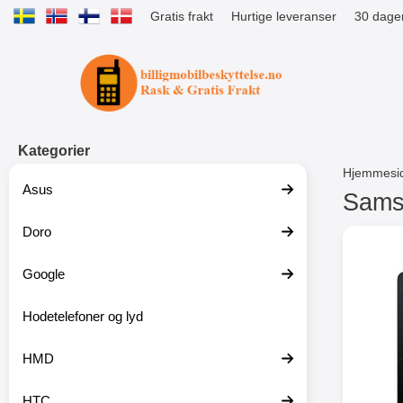
Gratis frakt
Hurtige leveranser
30 dager
Startsiden for Tibro Billiga Mobils
Kategorier
Hjemmesi
Asus
Samsu
Doro
G
å
t
Google
i
l
p
Hodetelefoner og lyd
r
o
HMD
d
u
k
HTC