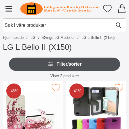
Startsiden for Tibro Billiga Mobil
Mine favori
Meny
Hjemmeside
LG
Øvrige LG Modeller
LG L Bello II (X150)
LG L Bello II (X150)
G
H
å
Filter/sorter
o
t
p
i
Filter/sorter
p
Viser
2
produkter
l
o
produktliste
p
v
r
Merk designwallet LG Bello II (X150) som favoritt
Merk lommebok-etui LG L Bello I
e
-45%
-41%
o
r
d
f
u
i
k
l
t
t
e
r
r
e