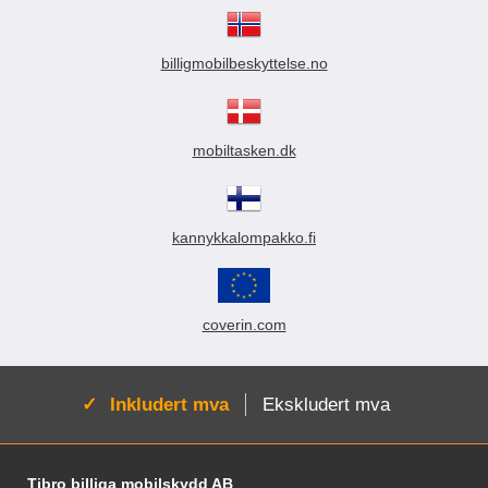
billigmobilbeskyttelse.no
mobiltasken.dk
kannykkalompakko.fi
coverin.com
Aktiv:
Inkludert mva
Ekskludert mva
Footer-innhold Blandet informasjon og le
Tibro billiga mobilskydd AB