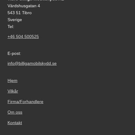
Värdshusgatan 4
543 51 Tibro
Sverige
Tel:
+46 504 500525
E-post:
info@billigamobilskydd.se
Hjem
Vilkår
Firma/Forhandlere
Om oss
Kontakt