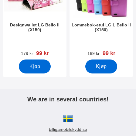
Designwallet LG Bello II
Lommebok-etui LG L Bello II
(X150)
(X150)
Varenummer 17215
Varenummer 17223
ny pris
ny pris
99 kr
99 kr
gammel pris
gammel pris
179 kr
169 kr
Kjøp
Kjøp
We are in several countries!
billigamobilskydd.se