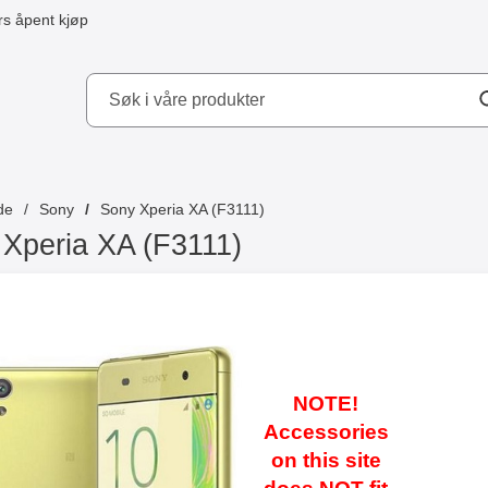
s åpent kjøp
kydd AB
de
Sony
Sony Xperia XA (F3111)
Xperia XA (F3111)
PXABKCOM
NOTE!
Accessories
on this site