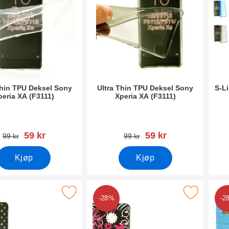
Thin TPU Deksel Sony
Ultra Thin TPU Deksel Sony
S-L
peria XA (F3111)
Xperia XA (F3111)
mer 18417
Varenummer 18418
Vare
ny pris
ny pris
59 kr
59 kr
gammel pris
gammel pris
99 kr
99 kr
Kjøp
Kjøp
ignwallet Sony Xperia XA (F3111) som favoritt
Merk designwallet Sony Xperia XA (F31
Merk new 
-28%
-2