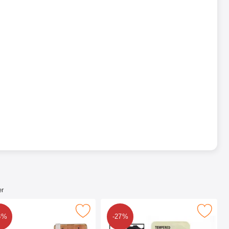
er
F3111) som favoritt
lassbeskyttelse Sony Xperia XA (F3111) som favoritt
Merk full Frame Glassbeskyttelse Sony Xpe
8%
-27%