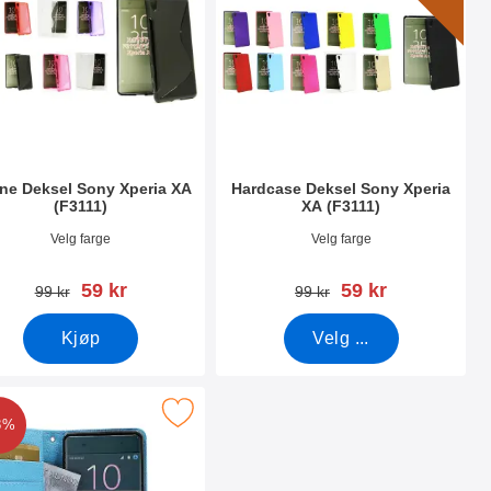
ine Deksel Sony Xperia XA
Hardcase Deksel Sony Xperia
(F3111)
XA (F3111)
nummer 18335
Varenummer 18342
Velg farge
Velg farge
ny pris
ny pris
59 kr
59 kr
gammel pris
gammel pris
99 kr
99 kr
Kjøp
Velg ...
11) som favoritt
Standcase Wallet Sony Xperia XA (F3111) som favoritt
8%