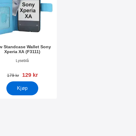
w Standcase Wallet Sony
Xperia XA (F3111)
nummer 38949
Lyseblå
ny pris
129 kr
gammel pris
179 kr
Kjøp