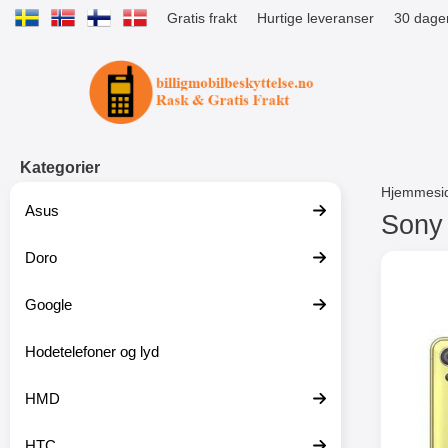
Gratis frakt
Hurtige leveranser
30 dager
Startsiden for Tibro Billiga Mobils
Kategorier
Hjemmesi
Asus
Sony 
Doro
G
å
SONX
t
Google
i
l
p
Hodetelefoner og lyd
r
o
HMD
d
u
k
HTC