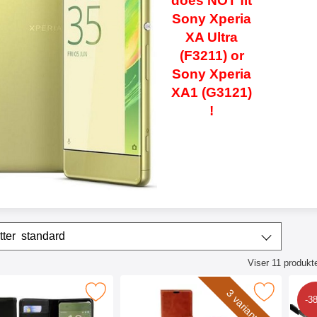
does NOT fit
Sony Xperia
XA Ultra
(F3211) or
Sony Xperia
XA1 (G3121)
!
/sorter
Sorter etter
standard
Viser
11
produkt
ktliste
r Lommebok-etui Sony Xperia XA (F3111) som favoritt
Merk crazy Horse Wallet Sony Xperia XA (
Merk g
3 varianter
-3