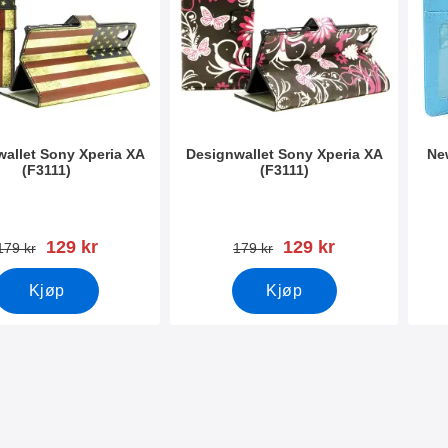
allet Sony Xperia XA
Designwallet Sony Xperia XA
Ne
(F3111)
(F3111)
mer 18379
Varenummer 18377
Vare
ny pris
ny pris
129 kr
129 kr
gammel pris
gammel pris
179 kr
179 kr
Kjøp
Kjøp