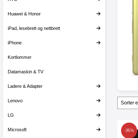
t
e
Huawei & Honor
r
iPad, lesebrett og nettbrett
iPhone
Kortlommer
Datamaskin & TV
Ladere & Adapter
Filter
H
Lenovo
o
p
LG
p
o
produ
v
Merk skimblocke
Microsoft
-35%
e