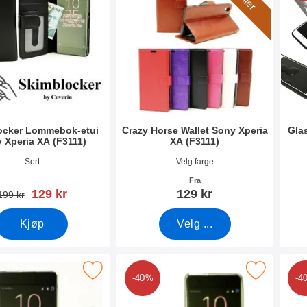
ocker Lommebok-etui
Crazy Horse Wallet Sony Xperia
Gla
 Xperia XA (F3111)
XA (F3111)
mer 34606
Varenummer 18394
Vare
Sort
Velg farge
Fra
ny pris
129 kr
129 kr
gammel pris
199 kr
Kjøp
Velg ...
in TPU Deksel Sony Xperia XA (F3111) som favoritt
Merk ultra Thin TPU Deksel Sony Xperia XA
Merk 
-40%
-4