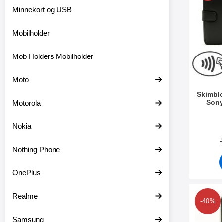
r
f
Minnekort og USB
i
l
Mobilholder
t
r
e
Mob Holders Mobilholder
Moto
Skimbl
Sony
Motorola
Varenum
Nokia
Nothing Phone
OnePlus
Realme
Merk ultra Th
-40%
Samsung