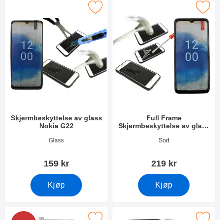
Merk skjermbeskyttelse av glass Nokia G22 som favoritt
Merk full Frame Skjermbeskyttelse av 
Skjermbeskyttelse av glass
Full Frame
Nokia G22
Skjermbeskyttelse av glass
Nokia G22
Varenummer 47780
Varenummer 47779
Glass
Sort
159 kr
219 kr
Kjøp
Kjøp
Merk skjermbeskyttelse Nokia G22 som favoritt
Merk tPU Deksel Nokia G2