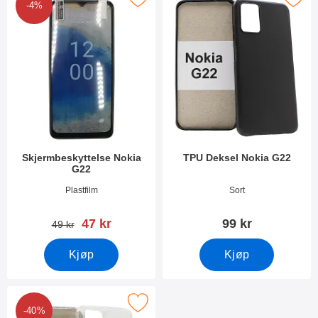
-4%
Skjermbeskyttelse Nokia
TPU Deksel Nokia G22
G22
Varenummer 47776
Varenummer 47774
Plastfilm
Sort
ny pris
47 kr
99 kr
gammel pris
49 kr
Kjøp
Kjøp
Merk ultra Thin TPU Deksel Nokia G22 som favoritt
-40%