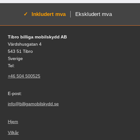
Aktiv:
Inkludert mva
Ekskludert mva
Footer-innhold Blandet informasjon og le
Tibro billiga mobilskydd AB
Värdshusgatan 4
543 51 Tibro
Sverige
Tel:
+46 504 500525
E-post:
info@billigamobilskydd.se
Hjem
Vilkår