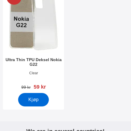
Ultra Thin TPU Deksel Nokia
G22
Varenummer 47773
Clear
ny pris
59 kr
gammel pris
99 kr
Kjøp