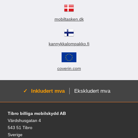
mobiltasken.dk
kannykkalompakko.fi
coverin.com
Aktiv:
Inkludert mva
Ekskludert mva
Footer-innhold Blandet informasjon og le
Tibro billiga mobilskydd AB
Värdshusgatan 4
543 51 Tibro
Sverige