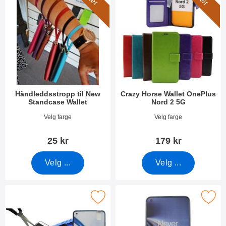
Håndleddsstropp til New
Crazy Horse Wallet OnePlus
Standcase Wallet
Nord 2 5G
Varenummer 40789
Varenummer 41707
Velg farge
Velg farge
25 kr
179 kr
Velg ...
Velg ...
skjermbeskyttelse av glass OnePlus Nord 2 5G som favoritt
Merk skjermbeskyttelse OnePlus 