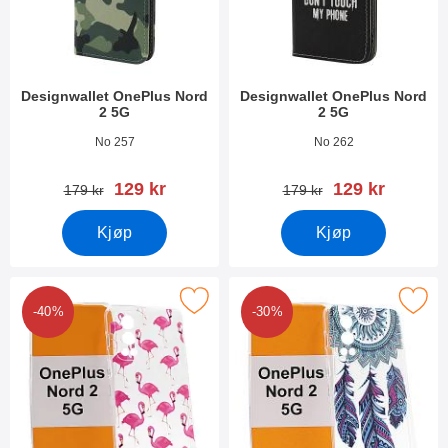
Designwallet OnePlus Nord
Designwallet OnePlus Nord
2 5G
2 5G
Varenummer 41617
Varenummer 41615
No 257
No 262
ny pris
ny pris
129 kr
129 kr
gammel pris
gammel pris
179 kr
179 kr
Kjøp
Kjøp
Merk tPU Designdeksel OnePlus Nord 2 5G som favoritt
Merk tPU Designdeksel OnePlus 
-40%
-30%