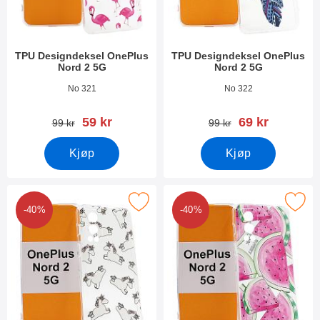
TPU Designdeksel OnePlus
TPU Designdeksel OnePlus
Nord 2 5G
Nord 2 5G
Varenummer 41576
Varenummer 41575
No 321
No 322
ny pris
ny pris
59 kr
69 kr
gammel pris
gammel pris
99 kr
99 kr
Kjøp
Kjøp
Merk tPU Designdeksel OnePlus Nord 2 5G som favoritt
Merk tPU Designdeksel OnePlus 
-40%
-40%