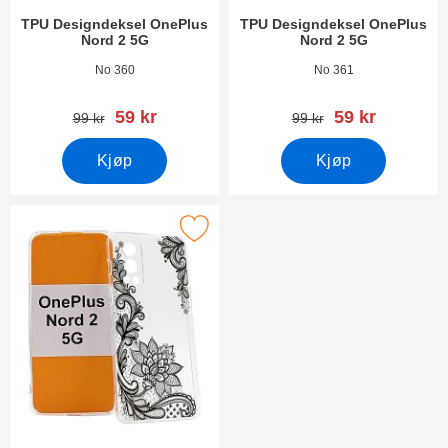
TPU Designdeksel OnePlus
TPU Designdeksel OnePlus
Nord 2 5G
Nord 2 5G
Varenummer 41569
Varenummer 41568
No 360
No 361
ny pris
ny pris
59 kr
59 kr
gammel pris
gammel pris
99 kr
99 kr
Kjøp
Kjøp
Merk tPU Designdeksel OnePlus Nord 2 5G som favoritt