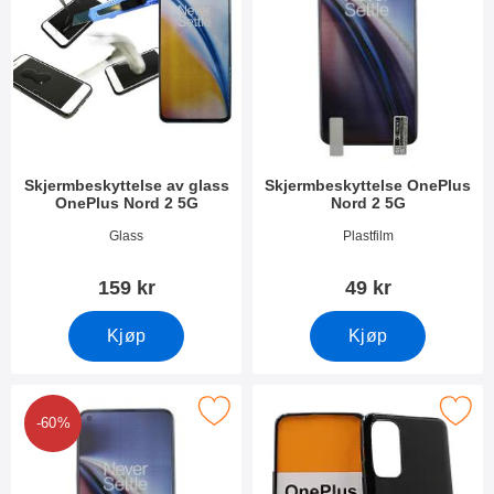
Skjermbeskyttelse av glass
Skjermbeskyttelse OnePlus
OnePlus Nord 2 5G
Nord 2 5G
Varenummer 41443
Varenummer 41564
Glass
Plastfilm
159 kr
49 kr
Kjøp
Kjøp
-pakning Skjermbeskyttelse OnePlus Nord 2 5G som favoritt
Merk tPU Deksel OnePlus Nord
-60%