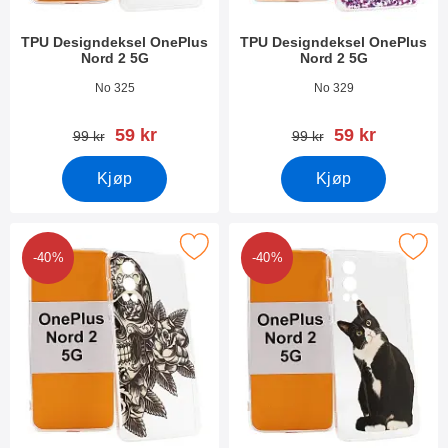
TPU Designdeksel OnePlus
TPU Designdeksel OnePlus
Nord 2 5G
Nord 2 5G
Varenummer 41572
Varenummer 41571
No 325
No 329
ny pris
ny pris
59 kr
59 kr
gammel pris
gammel pris
99 kr
99 kr
Kjøp
Kjøp
Merk tPU Designdeksel OnePlus Nord 2 5G som favoritt
Merk tPU Designdeksel OnePlus 
-40%
-40%