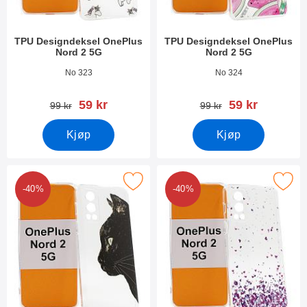
TPU Designdeksel OnePlus
TPU Designdeksel OnePlus
Nord 2 5G
Nord 2 5G
Varenummer 41574
Varenummer 41573
No 323
No 324
ny pris
ny pris
59 kr
59 kr
gammel pris
gammel pris
99 kr
99 kr
Kjøp
Kjøp
Merk tPU Designdeksel OnePlus Nord 2 5G som favoritt
Merk tPU Designdeksel OnePlus 
-40%
-40%