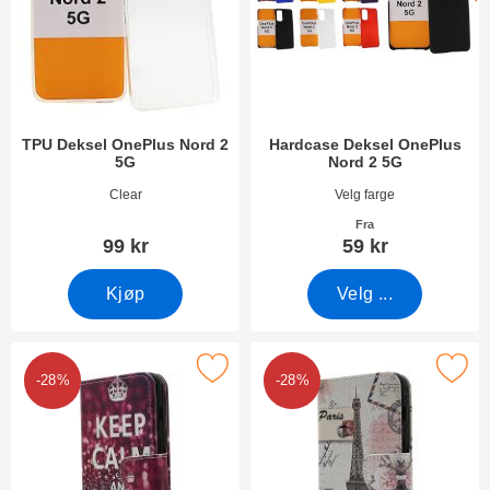
TPU Deksel OnePlus Nord 2
Hardcase Deksel OnePlus
5G
Nord 2 5G
Varenummer 41565
Varenummer 41790
Clear
Velg farge
Fra
99 kr
59 kr
Kjøp
Velg ...
Merk designwallet OnePlus Nord 2 5G som favoritt
Merk designwallet OnePlus Nor
-28%
-28%