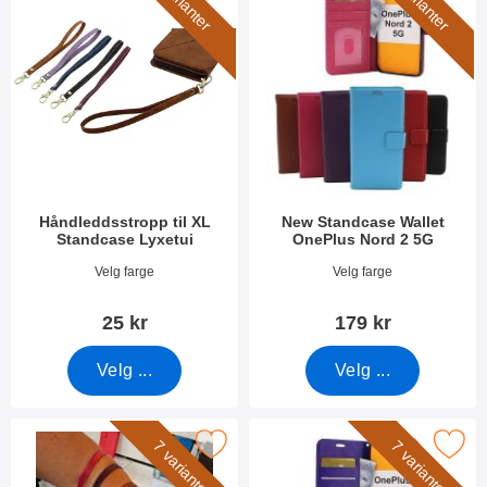
5 varianter
5 varianter
Håndleddsstropp til XL
New Standcase Wallet
Standcase Lyxetui
OnePlus Nord 2 5G
Varenummer 50276
Varenummer 41708
Velg farge
Velg farge
25 kr
179 kr
Velg ...
Velg ...
rk håndleddsstropp til New Standcase Wallet som favoritt
Merk crazy Horse Wallet OnePlus 
7 varianter
7 varianter