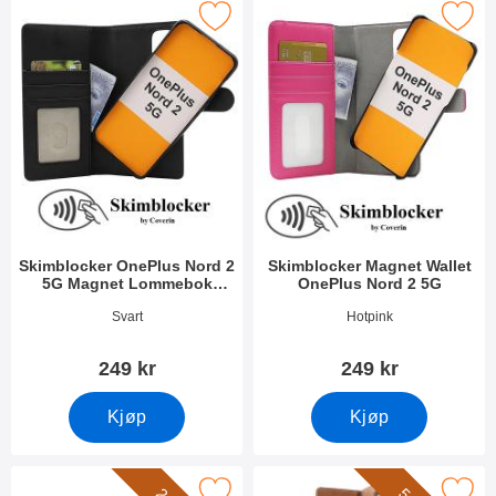
locker OnePlus Nord 2 5G Magnet Lommebok Deksel som favor
Merk skimblocker Magnet Wallet OneP
Skimblocker OnePlus Nord 2
Skimblocker Magnet Wallet
5G Magnet Lommebok
OnePlus Nord 2 5G
Deksel
Varenummer 51460
Varenummer 41447
Svart
Hotpink
249 kr
249 kr
Kjøp
Kjøp
kimblocker XL Magnet Wallet OnePlus Nord 2 5G som favoritt
Merk xL OnePlus Nord 2 5G Luksus Lo