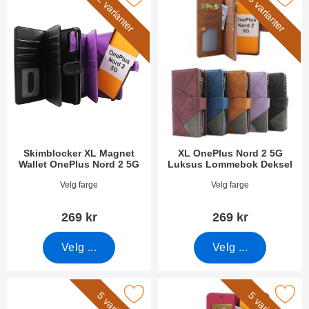
2 varianter
5 varianter
Skimblocker XL Magnet
XL OnePlus Nord 2 5G
Wallet OnePlus Nord 2 5G
Luksus Lommebok Deksel
Varenummer 41452
Varenummer 51559
Velg farge
Velg farge
269 kr
269 kr
Velg ...
Velg ...
rk håndleddsstropp til XL Standcase Lyxetui som favoritt
Merk new Standcase Wallet OnePlus