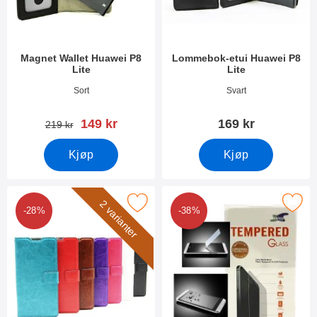
Magnet Wallet Huawei P8
Lommebok-etui Huawei P8
Lite
Lite
Varenummer 20303
Varenummer 15967
Sort
Svart
ny pris
149 kr
169 kr
gammel pris
219 kr
Kjøp
Kjøp
Merk crazy Horse wallet Huawei P8 Lite som favoritt
Merk glassbeskyttelse Huawei 
2 varianter
-28%
-38%