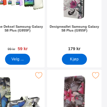
ne Deksel Samsung Galaxy
Designwallet Samsung Galaxy
S8 Plus (G955F)
S8 Plus (G955F)
nummer 22592
Varenummer 22155
ny pris
59 kr
179 kr
gammel pris
99 kr
Velg ...
Kjøp
 (G955F) som favoritt
gnwallet Samsung Galaxy S8 Plus (G955F) som favoritt
Merk designwallet Samsung Galaxy S8 P