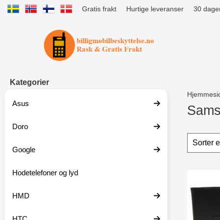
Gratis frakt
Hurtige leveranser
30 dager
Startsiden for Tibro Billiga Mobils
Kategorier
Hjemmesi
Asus
Sams
Doro
G
å
Filter
H
t
o
Google
i
p
l
p
p
Hodetelefoner og lyd
o
produ
r
v
Merk skimblocker Ma
o
e
HMD
d
r
u
f
k
i
HTC