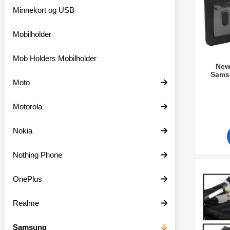
Minnekort og USB
Mobilholder
Mob Holders Mobilholder
New
Sams
Moto
Varenum
Motorola
Nokia
Nothing Phone
Merk full Frame Glas
OnePlus
Realme
Samsung