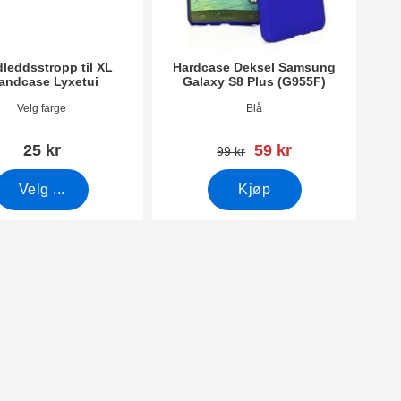
leddsstropp til XL
Hardcase Deksel Samsung
andcase Lyxetui
Galaxy S8 Plus (G955F)
mer 50276
Varenummer 22417
Velg farge
Blå
ny pris
25 kr
59 kr
gammel pris
99 kr
Velg ...
Kjøp