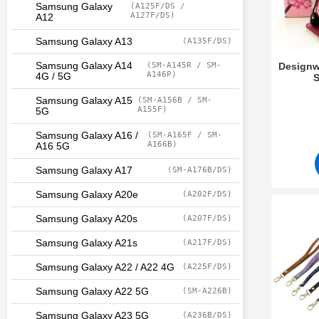
Samsung Galaxy
(A125F/DS /
A127F/DS)
A12
Samsung Galaxy A13
(A135F/DS)
Samsung Galaxy A14
(SM-A145R / SM-
Designw
A146P)
4G / 5G
S
Varenum
Samsung Galaxy A15
(SM-A156B / SM-
A155F)
5G
Samsung Galaxy A16 /
(SM-A165F / SM-
A166B)
A16 5G
Samsung Galaxy A17
(SM-A176B/DS)
Samsung Galaxy A20e
(A202F/DS)
Merk håndl
Samsung Galaxy A20s
(A207F/DS)
Samsung Galaxy A21s
(A217F/DS)
Samsung Galaxy A22 / A22 4G
(A225F/DS)
Samsung Galaxy A22 5G
(SM-A226B)
Samsung Galaxy A23 5G
(A236B/DS)