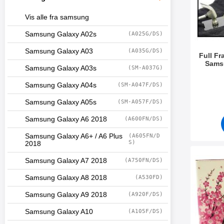
Vis alle fra samsung
Samsung Galaxy A02s
(A025G/DS)
Samsung Galaxy A03
(A035G/DS)
Full F
Sams
Samsung Galaxy A03s
(SM-A037G)
Varenum
Samsung Galaxy A04s
(SM-A047F/DS)
Samsung Galaxy A05s
(SM-A057F/DS)
Samsung Galaxy A6 2018
(A600FN/DS)
Samsung Galaxy A6+ / A6 Plus
(A605FN/D
S)
2018
Merk designwa
Samsung Galaxy A7 2018
(A750FN/DS)
Samsung Galaxy A8 2018
(A530FD)
Samsung Galaxy A9 2018
(A920F/DS)
Samsung Galaxy A10
(A105F/DS)