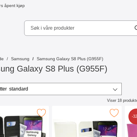
s åpent kjøp
kydd AB
de
Samsung
Samsung Galaxy S8 Plus (G955F)
ung Galaxy S8 Plus (G955F)
/sorter
Sorter etter
standard
Viser
18
produkt
ktliste
gnet Wallet Samsung Galaxy S8 Plus (G955F) som favoritt
Merk magnet Wallet Samsung Galaxy S8 Plus
Merk magne
-3