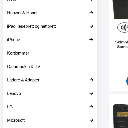
t
l
e
t
Huawei & Honor
r
r
e
iPad, lesebrett og nettbrett
iPhone
Skimbl
Sams
Kortlommer
Varenum
Datamaskin & TV
Ladere & Adapter
Lenovo
Merk new Standcas
LG
Microsoft