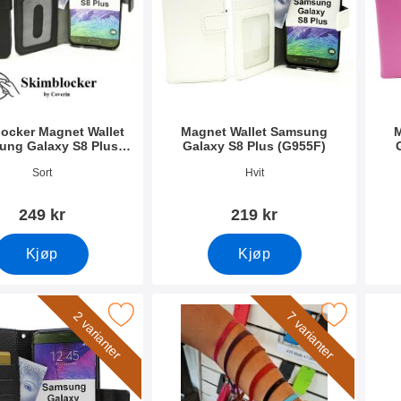
ocker Magnet Wallet
Magnet Wallet Samsung
M
ung Galaxy S8 Plus
Galaxy S8 Plus (G955F)
(G955F)
mer 44106
Varenummer 22082
Vare
Sort
Hvit
249 kr
219 kr
Kjøp
Kjøp
e Wallet Samsung Galaxy S8 Plus (G955F) som favoritt
Merk håndleddsstropp til New Standcase 
Merk crazy H
2 varianter
7 varianter