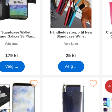
 Standcase Wallet
Håndleddsstropp til New
Cra
ung Galaxy S8 Plus
Standcase Wallet
(G955F)
mer 37723
Varenummer 40789
Vare
Velg farge
Velg farge
179 kr
25 kr
Velg ...
Velg ...
sbeskyttelse Samsung Galaxy S8 Plus (G955F) som favoritt
Merk full Screen Skjermbeskyttelse Samsung Galaxy
Merk s-Lin
-4