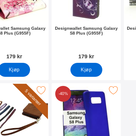
allet Samsung Galaxy
Designwallet Samsung Galaxy
Des
8 Plus (G955F)
S8 Plus (G955F)
mer 22154
Varenummer 22152
Vare
179 kr
179 kr
Kjøp
Kjøp
eddsstropp til XL Standcase Lyxetui som favoritt
Merk hardcase Deksel Samsung Galaxy S8 Plu
5 varianter
-40%