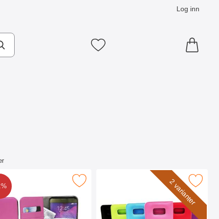
Log inn
Mine favoritter
er
 (G955F) som favoritt
t Wallet Samsung Galaxy S8 Plus (G955F) som favoritt
Merk lommebok-etui Samsung Galaxy S8 
2 varianter
2%