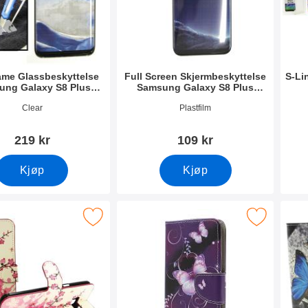
rame Glassbeskyttelse
Full Screen Skjermbeskyttelse
S-Li
ung Galaxy S8 Plus
Samsung Galaxy S8 Plus
(G955F)
(G955F)
mer 22567
Varenummer 23757
Vare
Clear
Plastfilm
219 kr
109 kr
Kjøp
Kjøp
llet Samsung Galaxy S8 Plus (G955F) som favoritt
Merk designwallet Samsung Galaxy S8 Plus
Merk desi