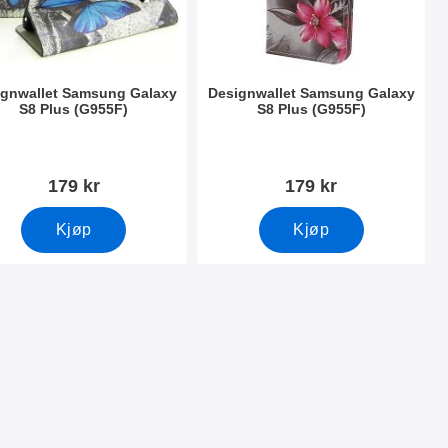
ignwallet Samsung Galaxy
Designwallet Samsung Galaxy
S8 Plus (G955F)
S8 Plus (G955F)
nummer 22149
Varenummer 22150
179 kr
179 kr
Kjøp
Kjøp
s (G955F) som favoritt