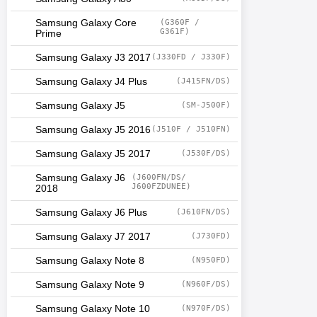
Samsung Galaxy Core
(G360F /
G361F)
Prime
Samsung Galaxy J3 2017
(J330FD / J330F)
Samsung Galaxy J4 Plus
(J415FN/DS)
Samsung Galaxy J5
(SM-J500F)
Samsung Galaxy J5 2016
(J510F / J510FN)
Samsung Galaxy J5 2017
(J530F/DS)
Samsung Galaxy J6
(J600FN/DS/
J600FZDUNEE)
2018
Samsung Galaxy J6 Plus
(J610FN/DS)
Samsung Galaxy J7 2017
(J730FD)
Samsung Galaxy Note 8
(N950FD)
Samsung Galaxy Note 9
(N960F/DS)
Samsung Galaxy Note 10
(N970F/DS)