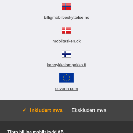
billigmobilbeskyttelse.no
mobiltasken.dk
kannykkalompakko.fi
coverin.com
Aktiv:
Inkludert mva
Ekskludert mva
Footer-innhold Blandet informasjon og le
Tibro billiga mobilskydd AB