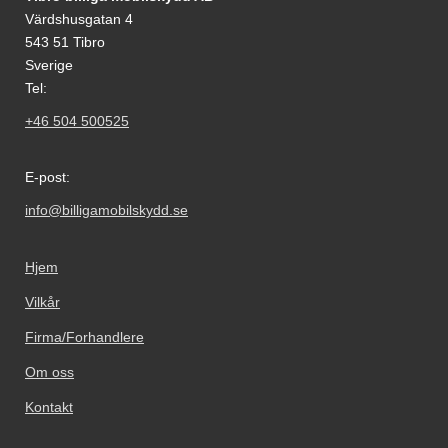
Värdshusgatan 4
543 51 Tibro
Sverige
Tel:
+46 504 500525
E-post:
info@billigamobilskydd.se
Hjem
Vilkår
Firma/Forhandlere
Om oss
Kontakt