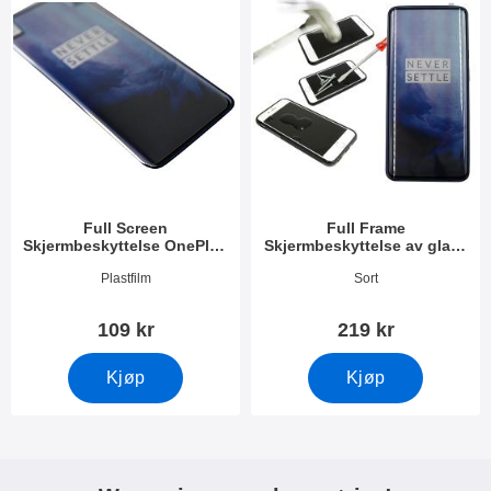
Full Screen
Full Frame
Skjermbeskyttelse OnePlus
Skjermbeskyttelse av glass
7 Pro
OnePlus 7 Pro
Varenummer 32836
Varenummer 31955
Plastfilm
Sort
109 kr
219 kr
Kjøp
Kjøp