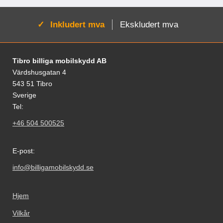
Aktiv:
Inkludert mva
Ekskludert mva
Footer-innhold Blandet informasjon og le
Tibro billiga mobilskydd AB
Värdshusgatan 4
543 51 Tibro
Sverige
Tel:
+46 504 500525
E-post:
info@billigamobilskydd.se
Hjem
Vilkår