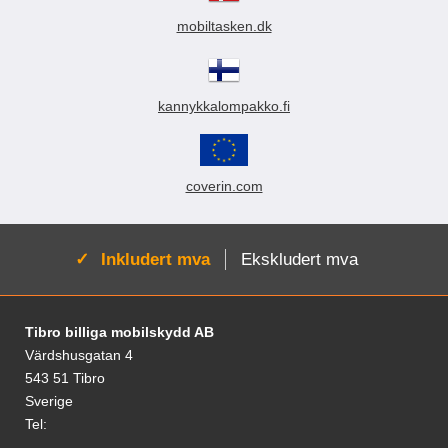
mobiltasken.dk
kannykkalompakko.fi
coverin.com
Aktiv:
Inkludert mva
Ekskludert mva
Footer-innhold Blandet informasjon og le
Tibro billiga mobilskydd AB
Värdshusgatan 4
543 51 Tibro
Sverige
Tel: