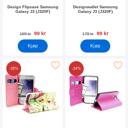
Design Flipcase Samsung
Designwallet Samsung
Galaxy J3 (J320F)
Galaxy J3 (J320F)
Varenummer 19073
Varenummer 19063
ny pris
ny pris
99 kr
99 kr
gammel pris
gammel pris
169 kr
179 kr
Kjøp
Kjøp
rk designwallet Samsung Galaxy J3 (J320F) som favoritt
Merk standcase Wallet Samsung Galaxy 
-28%
-24%