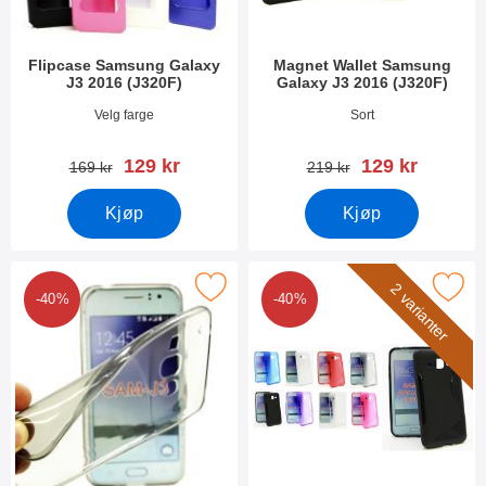
Flipcase Samsung Galaxy
Magnet Wallet Samsung
J3 2016 (J320F)
Galaxy J3 2016 (J320F)
Varenummer 21832
Varenummer 20304
Velg farge
Sort
ny pris
ny pris
129 kr
129 kr
gammel pris
gammel pris
169 kr
219 kr
Kjøp
Kjøp
a Thin TPU Deksel Samsung Galaxy J3 2016 (J320F) som favorit
Merk s-Line Deksel Samsung Galaxy J3
2 varianter
-40%
-40%