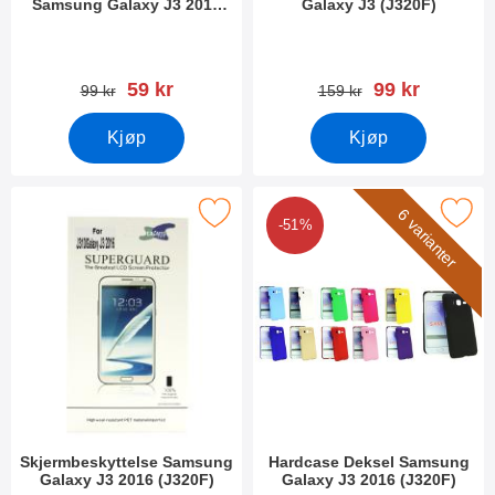
Samsung Galaxy J3 2016
Galaxy J3 (J320F)
(J320F)
Varenummer 18958
Varenummer 18955
ny pris
ny pris
59 kr
99 kr
gammel pris
gammel pris
99 kr
159 kr
Kjøp
Kjøp
jermbeskyttelse Samsung Galaxy J3 2016 (J320F) som favoritt
Merk hardcase Deksel Samsung Galaxy 
6 varianter
-51%
Skjermbeskyttelse Samsung
Hardcase Deksel Samsung
Galaxy J3 2016 (J320F)
Galaxy J3 2016 (J320F)