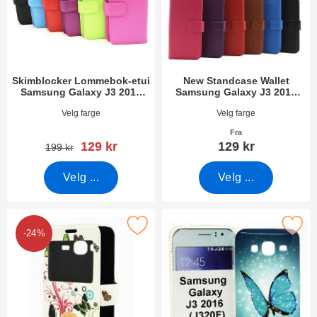
r
r
e
Skimblocker Lommebok-etui
New Standcase Wallet
Samsung Galaxy J3 2016
Samsung Galaxy J3 2016
(J320F)
(J320F)
Varenummer 33889
Varenummer 31841
Velg farge
Velg farge
Fra
ny pris
129 kr
129 kr
gammel pris
199 kr
Velg ...
Velg ...
 design Flipcase Samsung Galaxy J3 (J320F) som favoritt
Merk tPU Designdeksel Samsung Galaxy 
-24%