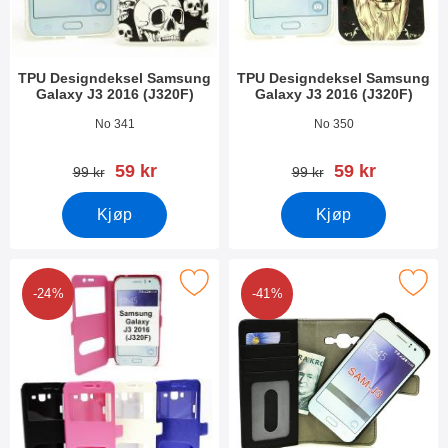
TPU Designdeksel Samsung
TPU Designdeksel Samsung
Galaxy J3 2016 (J320F)
Galaxy J3 2016 (J320F)
Varenummer 21887
Varenummer 21878
No 341
No 350
ny pris
ny pris
59 kr
59 kr
gammel pris
gammel pris
99 kr
99 kr
Kjøp
Kjøp
rk flipcase Samsung Galaxy J3 2016 (J320F) som favoritt
Merk magnet Wallet Samsung Galaxy J3
-24%
-41%