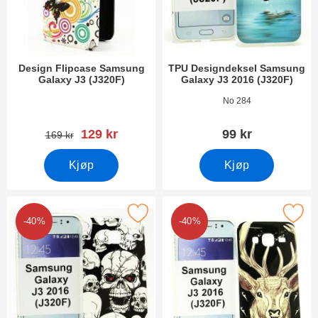
Design Flipcase Samsung
TPU Designdeksel Samsung
Galaxy J3 (J320F)
Galaxy J3 2016 (J320F)
Varenummer 19074
Varenummer 21888
No 284
ny pris
129 kr
99 kr
gammel pris
169 kr
Kjøp
Kjøp
U Designdeksel Samsung Galaxy J3 2016 (J320F) som favoritt
Merk tPU Designdeksel Samsung Galaxy 
-40%
-40%