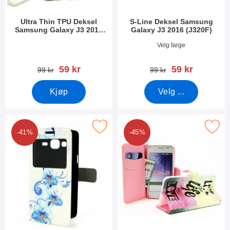
Ultra Thin TPU Deksel
S-Line Deksel Samsung
Samsung Galaxy J3 2016
Galaxy J3 2016 (J320F)
(J320F)
Varenummer 19082
Varenummer 18950
Velg farge
ny pris
ny pris
59 kr
59 kr
gammel pris
gammel pris
99 kr
99 kr
Kjøp
Velg ...
 design Flipcase Samsung Galaxy J3 (J320F) som favoritt
Merk designwallet Samsung Galaxy 
-41%
-45%