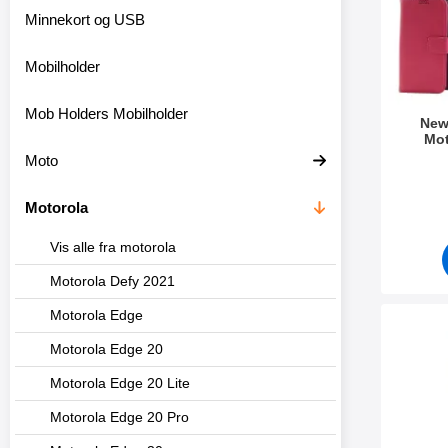
t
Minnekort og USB
r
e
Mobilholder
Mob Holders Mobilholder
New
Mot
Moto
Varenum
Motorola
Vis alle fra motorola
Motorola Defy 2021
Motorola Edge
Merk skje
Motorola Edge 20
Motorola Edge 20 Lite
Motorola Edge 20 Pro