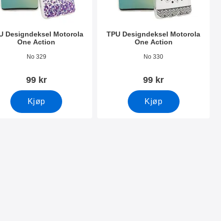
U Designdeksel Motorola
TPU Designdeksel Motorola
One Action
One Action
nummer 33227
Varenummer 33226
No 329
No 330
99 kr
99 kr
Kjøp
Kjøp