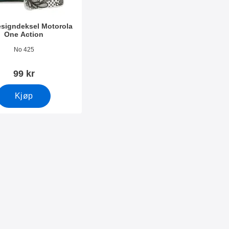
signdeksel Motorola
One Action
mer 33115
No 425
99 kr
Kjøp