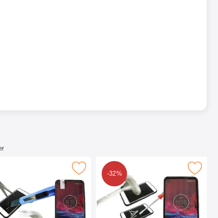
er
ction som favoritt
rmbeskyttelse av glass Motorola One Action som favoritt
Merk full Frame Skjermbeskyttelse av glass M
-32%