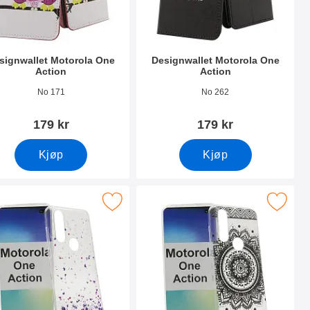
signwallet Motorola One
Designwallet Motorola One
Action
Action
nummer 36498
Varenummer 36495
No 171
No 262
179 kr
179 kr
Kjøp
Kjøp
tion som favoritt
tPU Designdeksel Motorola One Action som favoritt
Merk tPU Designdeksel Motorola On