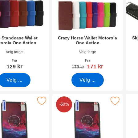
 Standcase Wallet
Crazy Horse Wallet Motorola
Sk
orola One Action
One Action
mer 33114
Varenummer 33112
Vare
Velg farge
Velg farge
Fra
Fra
ny pris
129 kr
171 kr
gammel pris
179 kr
Velg ...
Velg ...
rmbeskyttelse Motorola One Action som favoritt
Merk 6-pakning Skjermbeskyttelse Motorola O
Merk ul
-60%