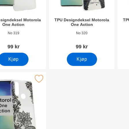
signdeksel Motorola
TPU Designdeksel Motorola
TP
One Action
One Action
mer 33234
Varenummer 33233
Vare
No 319
No 320
99 kr
99 kr
Kjøp
Kjøp
Designdeksel Motorola One Action som favoritt