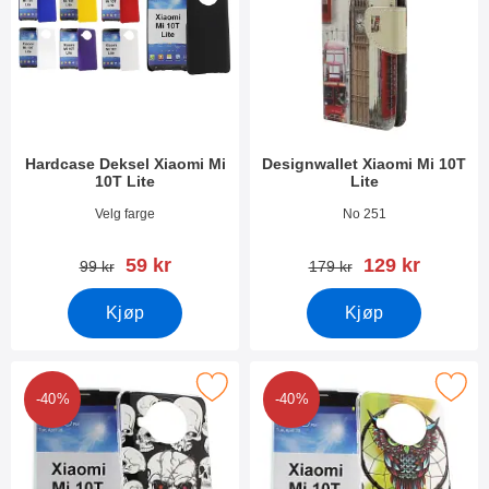
Hardcase Deksel Xiaomi Mi
Designwallet Xiaomi Mi 10T
10T Lite
Lite
Varenummer 38698
Varenummer 38622
Velg farge
No 251
ny pris
ny pris
59 kr
129 kr
gammel pris
gammel pris
99 kr
179 kr
Kjøp
Kjøp
Merk tPU Designdeksel Xiaomi Mi 10T Lite som favoritt
Merk tPU Designdeksel Xiaomi Mi
-40%
-40%