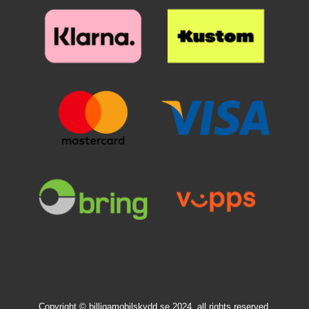
Copyright © billigamobilskydd.se 2024, all rights reserved.