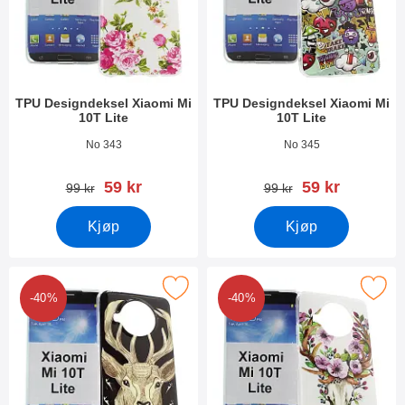
TPU Designdeksel Xiaomi Mi
TPU Designdeksel Xiaomi Mi
10T Lite
10T Lite
Varenummer 38584
Varenummer 38583
No 343
No 345
ny pris
ny pris
59 kr
59 kr
gammel pris
gammel pris
99 kr
99 kr
Kjøp
Kjøp
Merk tPU Designdeksel Xiaomi Mi 10T Lite som favoritt
Merk tPU Designdeksel Xiaomi Mi
-40%
-40%