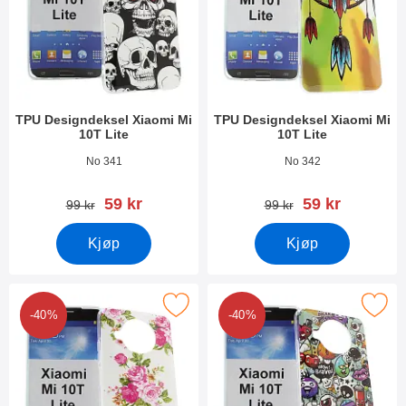
TPU Designdeksel Xiaomi Mi
TPU Designdeksel Xiaomi Mi
10T Lite
10T Lite
Varenummer 38586
Varenummer 38585
No 341
No 342
ny pris
ny pris
59 kr
59 kr
gammel pris
gammel pris
99 kr
99 kr
Kjøp
Kjøp
Merk tPU Designdeksel Xiaomi Mi 10T Lite som favoritt
Merk tPU Designdeksel Xiaomi Mi
-40%
-40%