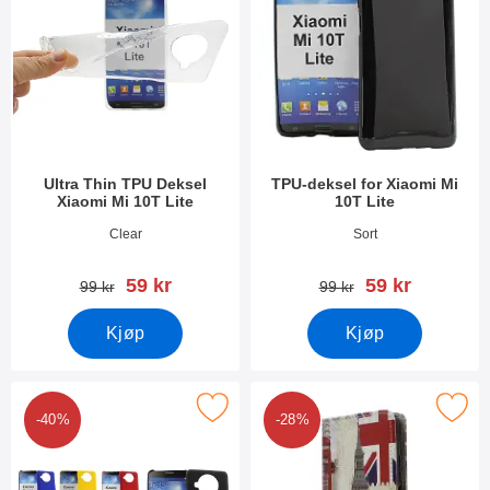
Ultra Thin TPU Deksel
TPU-deksel for Xiaomi Mi
Xiaomi Mi 10T Lite
10T Lite
Varenummer 38697
Varenummer 38080
Clear
Sort
ny pris
ny pris
59 kr
59 kr
gammel pris
gammel pris
99 kr
99 kr
Kjøp
Kjøp
Merk hardcase Deksel Xiaomi Mi 10T Lite som favoritt
Merk designwallet Xiaomi Mi 1
-40%
-28%