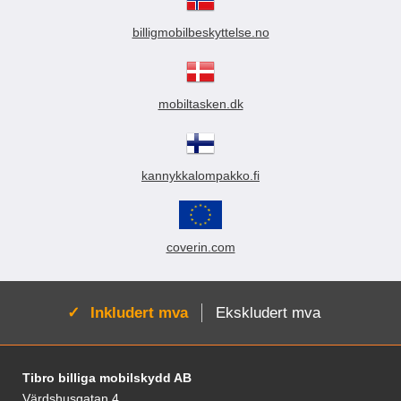
billigmobilbeskyttelse.no
mobiltasken.dk
kannykkalompakko.fi
coverin.com
Aktiv:
Inkludert mva
Ekskludert mva
Footer-innhold Blandet informasjon og le
Tibro billiga mobilskydd AB
Värdshusgatan 4