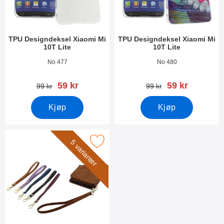
TPU Designdeksel Xiaomi Mi
TPU Designdeksel Xiaomi Mi
10T Lite
10T Lite
Varenummer 38579
Varenummer 38576
No 477
No 480
ny pris
ny pris
59 kr
59 kr
gammel pris
gammel pris
99 kr
99 kr
Kjøp
Kjøp
rk håndleddsstropp til XL Standcase Lyxetui som favoritt
5 varianter