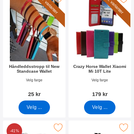
7 varianter
2 varianter
Håndleddsstropp til New
Crazy Horse Wallet Xiaomi
Standcase Wallet
Mi 10T Lite
Varenummer 40789
Varenummer 38699
Velg farge
Velg farge
25 kr
179 kr
Velg ...
Velg ...
Frame Skjermbeskyttelse av glass Xiaomi Mi 10T Lite som favori
Merk skjermbeskyttelse av glass Xiao
-41%