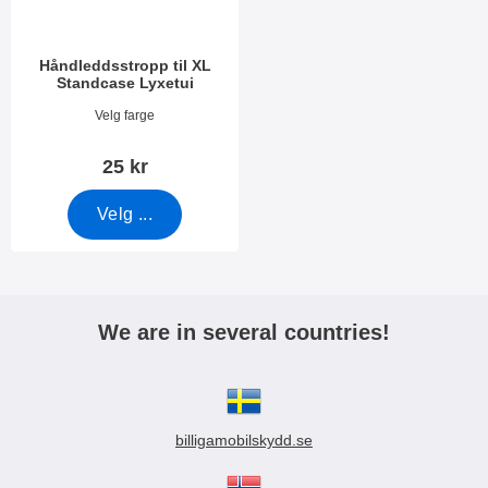
Håndleddsstropp til XL
Standcase Lyxetui
Varenummer 50276
Velg farge
25 kr
Velg ...
We are in several countries!
billigamobilskydd.se