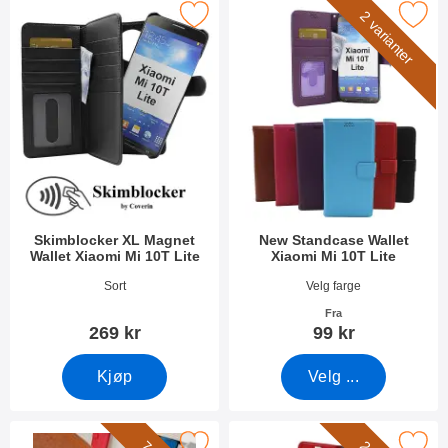
kimblocker XL Magnet Wallet Xiaomi Mi 10T Lite som favoritt
Merk new Standcase Wallet Xiaomi 
2 varianter
Skimblocker XL Magnet
New Standcase Wallet
Wallet Xiaomi Mi 10T Lite
Xiaomi Mi 10T Lite
Varenummer 38948
Varenummer 38913
Sort
Velg farge
Fra
269 kr
99 kr
Kjøp
Velg ...
rk håndleddsstropp til New Standcase Wallet som favoritt
Merk crazy Horse Wallet Xiaomi M