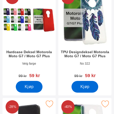
Hardcase Deksel Motorola
TPU Designdeksel Motorola
Moto G7 / Moto G7 Plus
Moto G7 / Moto G7 Plus
Varenummer 29951
Varenummer 30889
Velg farge
No 322
ny pris
ny pris
59 kr
59 kr
gammel pris
gammel pris
99 kr
99 kr
Kjøp
Kjøp
 designwallet Motorola Moto G7 / Moto G7 Plus som favoritt
Merk tPU Designdeksel Motorola Moto G7
-28%
-40%