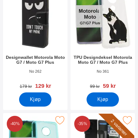
Designwallet Motorola Moto
TPU Designdeksel Motorola
G7 / Moto G7 Plus
Moto G7 / Moto G7 Plus
Varenummer 30879
Varenummer 30573
No 262
No 361
ny pris
ny pris
129 kr
59 kr
gammel pris
gammel pris
179 kr
99 kr
Kjøp
Kjøp
tPU-deksel for Motorola Moto G7 / Moto G7 Plus som favoritt
Merk skimblocker Lommebok-etui Motorola Mo
2 varianter
-40%
-35%