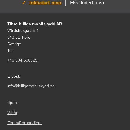
Aktiv:
Inkludert mva
Ekskludert mva
Footer-innhold Blandet informasjon og le
Tibro billiga mobilskydd AB
Värdshusgatan 4
543 51 Tibro
Sverige
Tel:
+46 504 500525
E-post:
info@billigamobilskydd.se
Hjem
Vilkår
Firma/Forhandlere