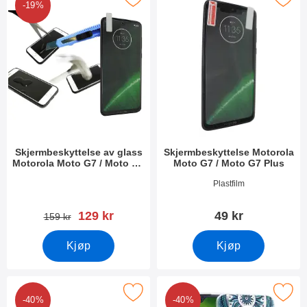
-19%
Skjermbeskyttelse av glass
Skjermbeskyttelse Motorola
Motorola Moto G7 / Moto G7
Moto G7 / Moto G7 Plus
Plus
Varenummer 29953
Varenummer 30214
Plastfilm
ny pris
129 kr
49 kr
gammel pris
159 kr
Kjøp
Kjøp
ardcase Deksel Motorola Moto G7 / Moto G7 Plus som favoritt
Merk tPU Designdeksel Motorola Moto G7
-40%
-40%