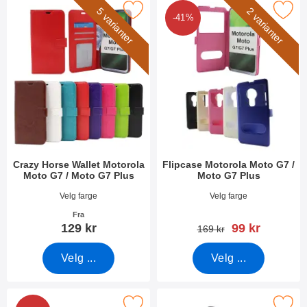
azy Horse Wallet Motorola Moto G7 / Moto G7 Plus som favoritt
Merk flipcase Motorola Moto G7 / M
5 varianter
2 varianter
-41%
Crazy Horse Wallet Motorola
Flipcase Motorola Moto G7 /
Moto G7 / Moto G7 Plus
Moto G7 Plus
Varenummer 31356
Varenummer 29950
Velg farge
Velg farge
Fra
ny pris
129 kr
99 kr
gammel pris
169 kr
Velg ...
Velg ...
beskyttelse av glass Motorola Moto G7 / Moto G7 Plus som favor
Merk skjermbeskyttelse Motorola Moto G