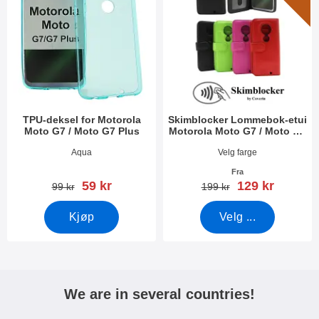
TPU-deksel for Motorola
Skimblocker Lommebok-etui
Moto G7 / Moto G7 Plus
Motorola Moto G7 / Moto G7
Plus
Varenummer 30149
Varenummer 30873
Aqua
Velg farge
Fra
ny pris
ny pris
59 kr
129 kr
gammel pris
gammel pris
99 kr
199 kr
Kjøp
Velg ...
We are in several countries!