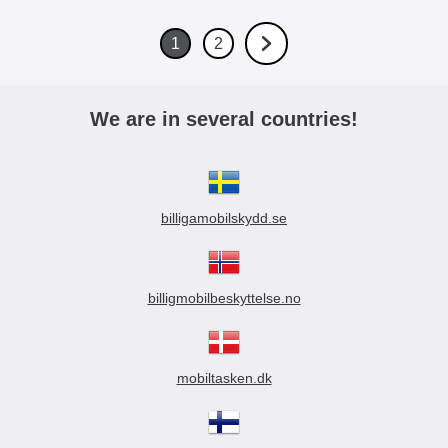
1
2
Gjeldende side , side
Gå til side
Gå til neste side
We are in several countries!
billigamobilskydd.se
billigmobilbeskyttelse.no
mobiltasken.dk