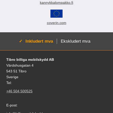
kannykkalompakko.fi
coverin.com
Aktiv:
Inkludert mva
Ekskludert mva
Footer-innhold Blandet informasjon og le
Tibro billiga mobilskydd AB
Värdshusgatan 4
543 51 Tibro
Sverige
Tel:
+46 504 500525
E-post: