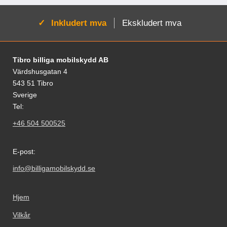
Aktiv:
Inkludert mva
Ekskludert mva
Footer-innhold Blandet informasjon og le
Tibro billiga mobilskydd AB
Värdshusgatan 4
543 51 Tibro
Sverige
Tel:
+46 504 500525
E-post:
info@billigamobilskydd.se
Hjem
Vilkår