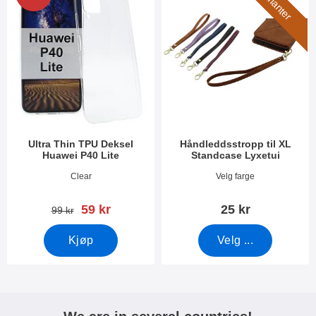
5 varianter
Ultra Thin TPU Deksel
Håndleddsstropp til XL
Huawei P40 Lite
Standcase Lyxetui
Varenummer 35740
Varenummer 50276
Clear
Velg farge
ny pris
59 kr
25 kr
gammel pris
99 kr
Kjøp
Velg ...