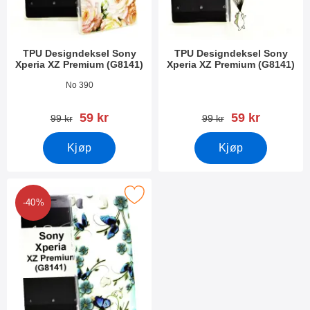
TPU Designdeksel Sony
TPU Designdeksel Sony
Xperia XZ Premium (G8141)
Xperia XZ Premium (G8141)
Varenummer 22664
Varenummer 22663
No 390
ny pris
ny pris
59 kr
59 kr
gammel pris
gammel pris
99 kr
99 kr
Kjøp
Kjøp
U Designdeksel Sony Xperia XZ Premium (G8141) som favoritt
-40%