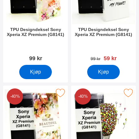
TPU Designdeksel Sony
TPU Designdeksel Sony
Xperia XZ Premium (G8141)
Xperia XZ Premium (G8141)
Varenummer 22668
Varenummer 22666
ny pris
99 kr
59 kr
gammel pris
99 kr
Kjøp
Kjøp
U Designdeksel Sony Xperia XZ Premium (G8141) som favoritt
Merk tPU Designdeksel Sony Xperia XZ 
-40%
-40%