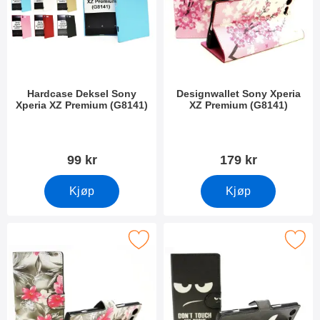
Hardcase Deksel Sony
Designwallet Sony Xperia
Xperia XZ Premium (G8141)
XZ Premium (G8141)
Varenummer 22630
Varenummer 22829
99 kr
179 kr
Kjøp
Kjøp
designwallet Sony Xperia XZ Premium (G8141) som favoritt
Merk designwallet Sony Xperia XZ Pr