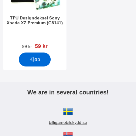
TPU Designdeksel Sony
Xperia XZ Premium (G8141)
Varenummer 22660
ny pris
59 kr
gammel pris
99 kr
Kjøp
We are in several countries!
billigamobilskydd.se