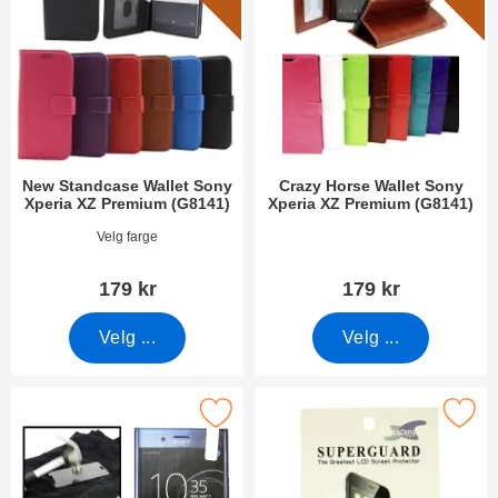
New Standcase Wallet Sony
Crazy Horse Wallet Sony
Xperia XZ Premium (G8141)
Xperia XZ Premium (G8141)
Varenummer 31994
Varenummer 22635
Velg farge
179 kr
179 kr
Velg ...
Velg ...
assbeskyttelse Sony Xperia XZ Premium (G8141) som favoritt
Merk skjermbeskyttelse Sony Xperia XZ 