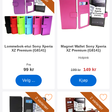
f
i
l
t
r
e
Lommebok-etui Sony Xperia
Magnet Wallet Sony Xperia
XZ Premium (G8141)
XZ Premium (G8141)
Varenummer 23003
Varenummer 22851
Hotpink
Fra
ny pris
99 kr
149 kr
gammel pris
199 kr
Velg ...
Kjøp
Standcase Wallet Sony Xperia XZ Premium (G8141) som favorit
Merk crazy Horse Wallet Sony Xperia XZ
2 varianter
2 varianter