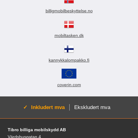
billigmobilbeskyttelse.no
mobiltasken.dk
kannykkalompakko.fi
coverin.com
Aktiv:
Inkludert mva
Ekskludert mva
Footer-innhold Blandet informasjon og le
Tibro billiga mobilskydd AB
Värdshusgatan 4