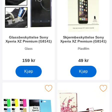
Glassbeskyttelse Sony
Skjermbeskyttelse Sony
Xperia XZ Premium (G8141)
Xperia XZ Premium (G8141)
Varenummer 22626
Varenummer 22691
Glass
Plastfilm
159 kr
49 kr
Kjøp
Kjøp
rdcase Deksel Sony Xperia XZ Premium (G8141) som favoritt
Merk designwallet Sony Xperia XZ Pr