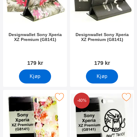
Designwallet Sony Xperia
Designwallet Sony Xperia
XZ Premium (G8141)
XZ Premium (G8141)
Varenummer 22826
Varenummer 22695
179 kr
179 kr
Kjøp
Kjøp
U Designdeksel Sony Xperia XZ Premium (G8141) som favoritt
Merk tPU Designdeksel Sony Xperia XZ 
-40%