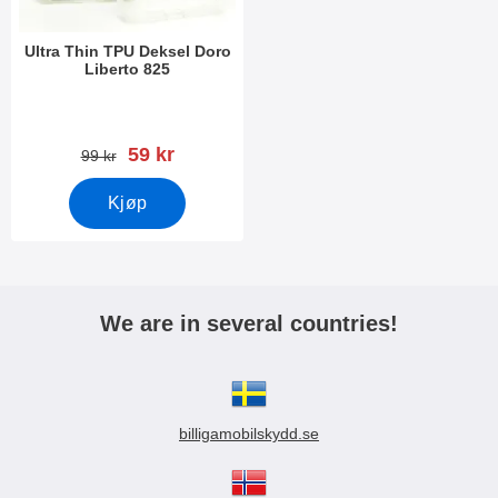
Ultra Thin TPU Deksel Doro
Liberto 825
Varenummer 22234
ny pris
59 kr
gammel pris
99 kr
Kjøp
We are in several countries!
billigamobilskydd.se