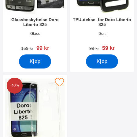
Glassbeskyttelse Doro
TPU-deksel for Doro Liberto
Liberto 825
825
Varenummer 22214
Varenummer 22094
Glass
Sort
ny pris
ny pris
99 kr
59 kr
gammel pris
gammel pris
159 kr
99 kr
Kjøp
Kjøp
erk ultra Thin TPU Deksel Doro Liberto 825 som favoritt
-40%