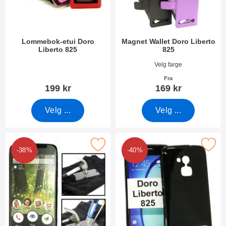
Lommebok-etui Doro
Magnet Wallet Doro Liberto
Liberto 825
825
Varenummer 22229
Varenummer 24719
Velg farge
Fra
199 kr
169 kr
Velg ...
Velg ...
Merk glassbeskyttelse Doro Liberto 825 som favoritt
Merk tPU-deksel for Doro Libe
-38%
-40%