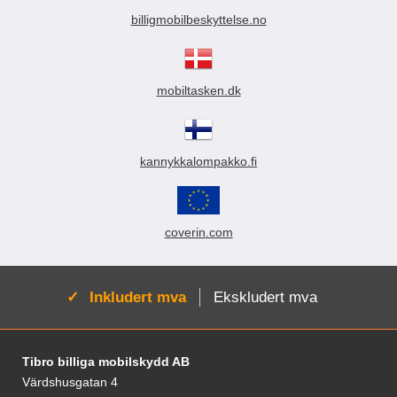
billigmobilbeskyttelse.no
mobiltasken.dk
kannykkalompakko.fi
coverin.com
Aktiv:
Inkludert mva
Ekskludert mva
Footer-innhold Blandet informasjon og le
Tibro billiga mobilskydd AB
Värdshusgatan 4