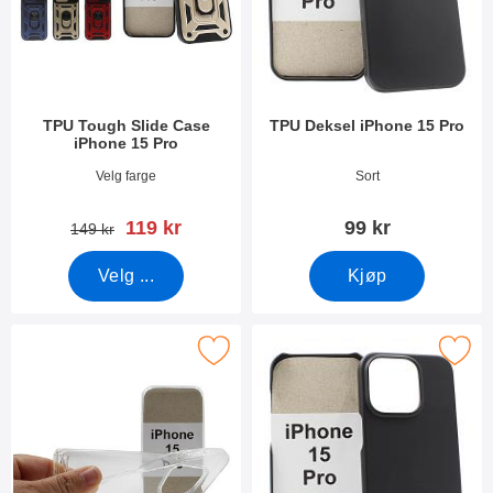
TPU Tough Slide Case
TPU Deksel iPhone 15 Pro
iPhone 15 Pro
Varenummer 49736
Varenummer 49238
Velg farge
Sort
ny pris
119 kr
99 kr
gammel pris
149 kr
Velg ...
Kjøp
Merk ultra Thin TPU Deksel iPhone 15 Pro som favoritt
Merk hardcase Deksel iPhone 