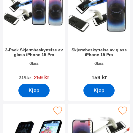
2-Pack Skjermbeskyttelse av
Skjermbeskyttelse av glass
glass iPhone 15 Pro
iPhone 15 Pro
Varenummer 50315
Varenummer 49234
Glass
Glass
ny pris
259 kr
159 kr
gammel pris
318 kr
Kjøp
Kjøp
vacy Skjermbeskytter i herdet glass iPhone 15 Pro som favoritt
Merk full Frame Skjermbeskyttelse av gl