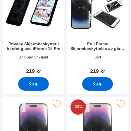
Privacy Skjermbeskytter i
Full Frame
herdet glass iPhone 15 Pro
Skjermbeskyttelse av glass
iPhone 15 Pro
Varenummer 50377
Varenummer 49235
Anti-Spy funksjon!
Sort
219 kr
219 kr
Kjøp
Kjøp
Merk skjermbeskyttelse iPhone 15 Pro som favoritt
Merk 6-pakning Skjermbeskyttelse i
-60%