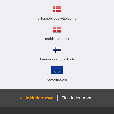
billigmobilbeskyttelse.no
mobiltasken.dk
kannykkalompakko.fi
coverin.com
Aktiv:
Inkludert mva
Ekskludert mva