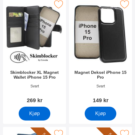
 skimblocker XL Magnet Wallet iPhone 15 Pro som favoritt
Merk magnet Deksel iPhone 1
Skimblocker XL Magnet
Magnet Deksel iPhone 15
Wallet iPhone 15 Pro
Pro
Varenummer 50762
Varenummer 49246
Svart
Svart
269 kr
149 kr
Kjøp
Kjøp
Merk xL Standcase Lyxetui iPhone 15 Pro som favoritt
Merk håndleddsstropp til XL Standc