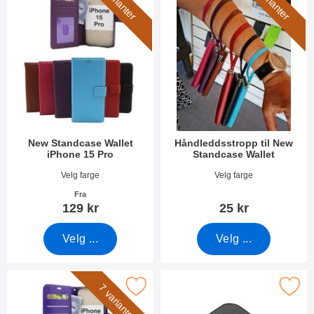
6 varianter
7 varianter
New Standcase Wallet
Håndleddsstropp til New
iPhone 15 Pro
Standcase Wallet
Varenummer 49219
Varenummer 40789
Velg farge
Velg farge
Fra
129 kr
25 kr
Velg ...
Velg ...
Merk crazy Horse Wallet iPhone 15 Pro som favoritt
Merk kameraglass iPhone 15
7 varianter