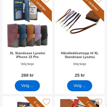
5 varianter
5 varianter
XL Standcase Lyxetui
Håndleddsstropp til XL
iPhone 15 Pro
Standcase Lyxetui
Varenummer 49214
Varenummer 50276
Velg farge
Velg farge
269 kr
25 kr
Velg ...
Velg ...
Merk new Standcase Wallet iPhone 15 Pro som favoritt
Merk håndleddsstropp til New Stand