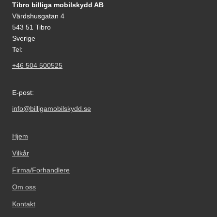
Footer-innhold Blandet informasjon og le
Tibro billiga mobilskydd AB
Värdshusgatan 4
543 51 Tibro
Sverige
Tel:
+46 504 500525
E-post:
info@billigamobilskydd.se
Hjem
Vilkår
Firma/Forhandlere
Om oss
Kontakt