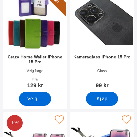
Crazy Horse Wallet iPhone
Kameraglass iPhone 15 Pro
15 Pro
Varenummer 49225
Varenummer 49236
Velg farge
Glass
Fra
129 kr
99 kr
Velg ...
Kjøp
-Pack Skjermbeskyttelse av glass iPhone 15 Pro som favoritt
Merk skjermbeskyttelse av glass iP
-19%