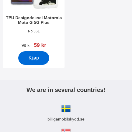
TPU Designdeksel Motorola
Moto G 5G Plus
Varenummer 37302
No 361
ny pris
59 kr
gammel pris
99 kr
Kjøp
We are in several countries!
billigamobilskydd.se