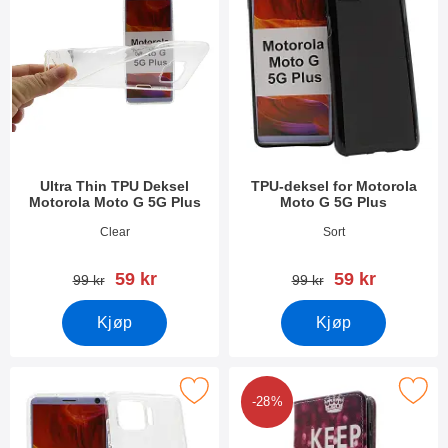
Ultra Thin TPU Deksel
TPU-deksel for Motorola
Motorola Moto G 5G Plus
Moto G 5G Plus
Varenummer 37710
Varenummer 37074
Clear
Sort
ny pris
ny pris
59 kr
59 kr
gammel pris
gammel pris
99 kr
99 kr
Kjøp
Kjøp
erk tPU-deksel for Motorola Moto G 5G Plus som favoritt
Merk designwallet Motorola Moto 
-28%