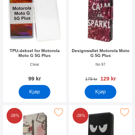
TPU-deksel for Motorola
Designwallet Motorola Moto
Moto G 5G Plus
G 5G Plus
Varenummer 37075
Varenummer 37485
Clear
No 97
ny pris
99 kr
129 kr
gammel pris
179 kr
Kjøp
Kjøp
Merk designwallet Motorola Moto G 5G Plus som favoritt
Merk designwallet Motorola Moto 
-28%
-28%