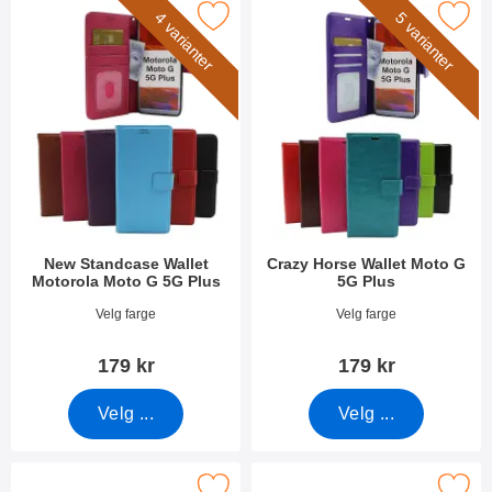
new Standcase Wallet Motorola Moto G 5G Plus som favoritt
Merk crazy Horse Wallet Moto G
4 varianter
5 varianter
New Standcase Wallet
Crazy Horse Wallet Moto G
Motorola Moto G 5G Plus
5G Plus
Varenummer 37184
Varenummer 37181
Velg farge
Velg farge
179 kr
179 kr
Velg ...
Velg ...
jermbeskyttelse av glass Motorola Moto G 5G Plus som favoritt
Merk full Frame Skjermbeskyttelse av glass M