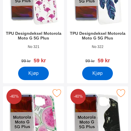
TPU Designdeksel Motorola
TPU Designdeksel Motorola
Moto G 5G Plus
Moto G 5G Plus
Varenummer 37310
Varenummer 37309
No 321
No 322
ny pris
ny pris
59 kr
59 kr
gammel pris
gammel pris
99 kr
99 kr
Kjøp
Kjøp
k tPU Designdeksel Motorola Moto G 5G Plus som favoritt
Merk tPU Designdeksel Motorola Mot
-40%
-40%