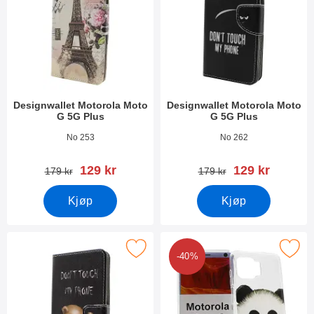
Designwallet Motorola Moto
Designwallet Motorola Moto
G 5G Plus
G 5G Plus
Varenummer 37481
Varenummer 37477
No 253
No 262
ny pris
ny pris
129 kr
129 kr
gammel pris
gammel pris
179 kr
179 kr
Kjøp
Kjøp
Merk designwallet Motorola Moto G 5G Plus som favoritt
Merk tPU Designdeksel Motorola Mot
-40%