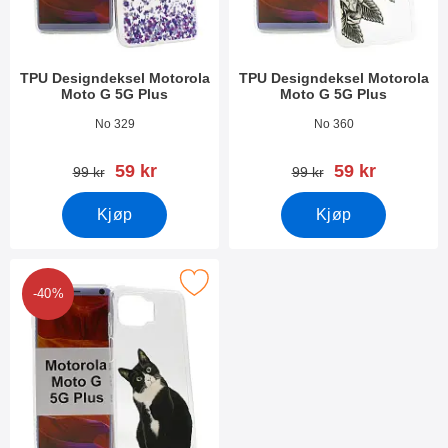
TPU Designdeksel Motorola
TPU Designdeksel Motorola
Moto G 5G Plus
Moto G 5G Plus
Varenummer 37305
Varenummer 37303
No 329
No 360
ny pris
ny pris
59 kr
59 kr
gammel pris
gammel pris
99 kr
99 kr
Kjøp
Kjøp
k tPU Designdeksel Motorola Moto G 5G Plus som favoritt
-40%