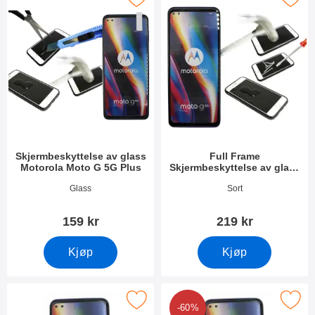
Skjermbeskyttelse av glass
Full Frame
Motorola Moto G 5G Plus
Skjermbeskyttelse av glass
Motorola Moto G 5G Plus
Varenummer 37762
Varenummer 37949
Glass
Sort
159 kr
219 kr
Kjøp
Kjøp
k skjermbeskyttelse Motorola Moto G 5G Plus som favoritt
Merk 6-pakning Skjermbeskyttelse Motoro
-60%