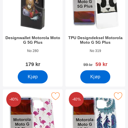
Designwallet Motorola Moto
TPU Designdeksel Motorola
G 5G Plus
Moto G 5G Plus
Varenummer 37427
Varenummer 37312
No 280
No 319
ny pris
179 kr
59 kr
gammel pris
99 kr
Kjøp
Kjøp
k tPU Designdeksel Motorola Moto G 5G Plus som favoritt
Merk tPU Designdeksel Motorola Mot
-40%
-40%