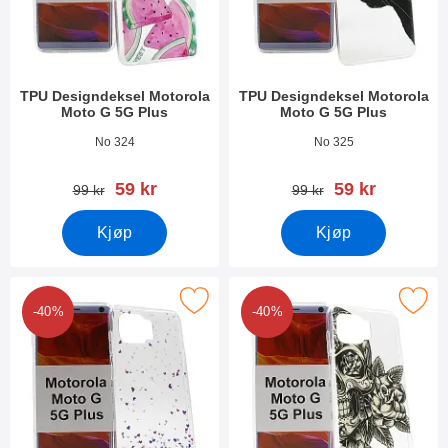
TPU Designdeksel Motorola
TPU Designdeksel Motorola
Moto G 5G Plus
Moto G 5G Plus
Varenummer 37307
Varenummer 37306
No 324
No 325
ny pris
ny pris
59 kr
59 kr
gammel pris
gammel pris
99 kr
99 kr
Kjøp
Kjøp
k tPU Designdeksel Motorola Moto G 5G Plus som favoritt
Merk tPU Designdeksel Motorola Mot
-40%
-40%