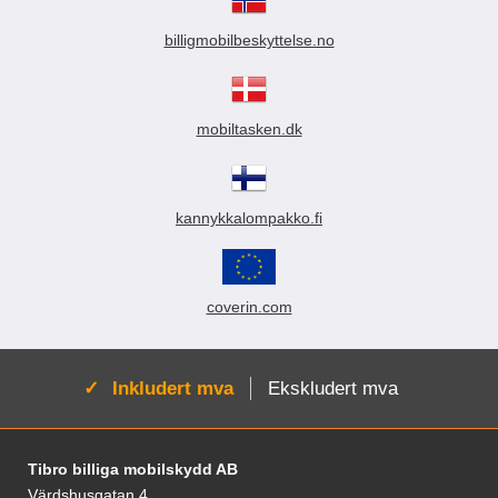
billigmobilbeskyttelse.no
mobiltasken.dk
kannykkalompakko.fi
coverin.com
Aktiv:
Inkludert mva
Ekskludert mva
Footer-innhold Blandet informasjon og le
Tibro billiga mobilskydd AB
Värdshusgatan 4