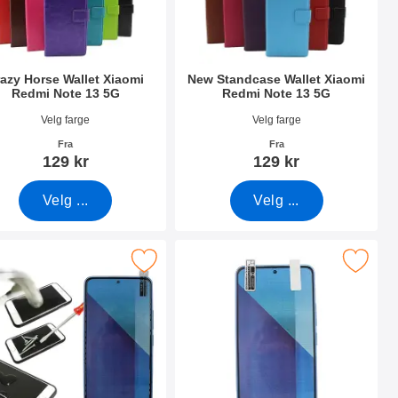
azy Horse Wallet Xiaomi
New Standcase Wallet Xiaomi
Redmi Note 13 5G
Redmi Note 13 5G
nummer 50072
Varenummer 50066
Velg farge
Velg farge
Fra
Fra
129 kr
129 kr
Velg ...
Velg ...
 Note 13 5G som favoritt
kjermbeskyttelse av glass Xiaomi Redmi Note 13 5G som favorit
Merk skjermbeskyttelse Xiaomi Redmi 