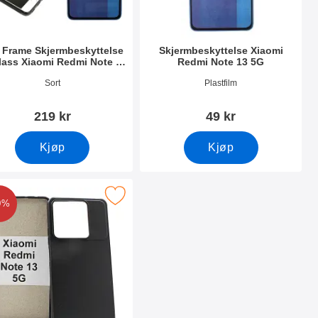
l Frame Skjermbeskyttelse
Skjermbeskyttelse Xiaomi
lass Xiaomi Redmi Note 13
Redmi Note 13 5G
5G
nummer 50082
Varenummer 50079
Sort
Plastfilm
219 kr
49 kr
Kjøp
Kjøp
ote 13 5G som favoritt
tPU Deksel Xiaomi Redmi Note 13 5G som favoritt
0%