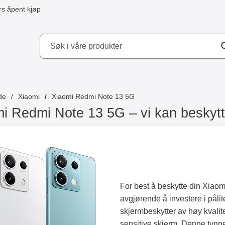
s åpent kjøp
kydd AB
de
Xiaomi
Xiaomi Redmi Note 13 5G
i Redmi Note 13 5G – vi kan beskytt
For best å beskytte din Xiaom
avgjørende å investere i pålit
skjermbeskytter av høy kvalite
sensitive skjerm. Denne tynn