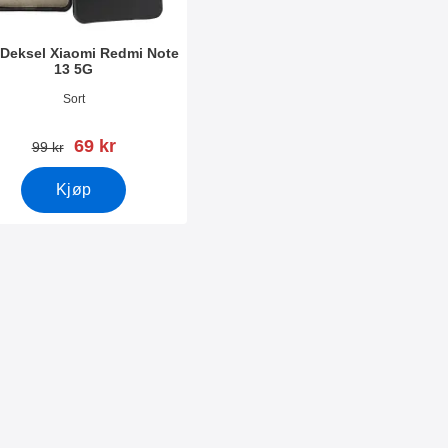
Deksel Xiaomi Redmi Note
13 5G
nummer 50085
Sort
ny pris
69 kr
gammel pris
99 kr
Kjøp