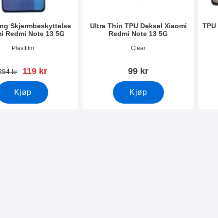
ng Skjermbeskyttelse
Ultra Thin TPU Deksel Xiaomi
TPU 
i Redmi Note 13 5G
Redmi Note 13 5G
mer 50080
Varenummer 50084
Vare
Plastfilm
Clear
ny pris
119 kr
99 kr
gammel pris
294 kr
Kjøp
Kjøp