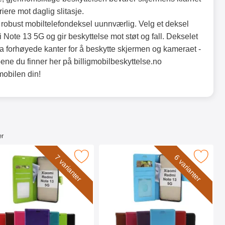
iere mot daglig slitasje.
et robust mobiltelefondeksel uunnværlig. Velg et deksel
 Note 13 5G og gir beskyttelse mot støt og fall. Dekselet
a forhøyede kanter for å beskytte skjermen og kameraet -
pene du finner her på billigmobilbeskyttelse.no
mobilen din!
er
yxetui som favoritt
zy Horse Wallet Xiaomi Redmi Note 13 5G som favoritt
Merk new Standcase Wallet Xiaomi Redm
7 varianter
6 varianter