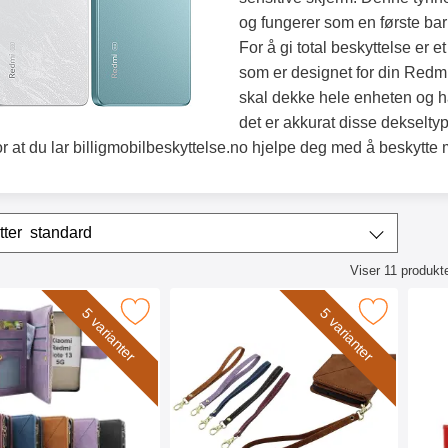
og fungerer som en første barr
For å gi total beskyttelse er 
som er designet for din Redmi
skal dekke hele enheten og h
det er akkurat disse dekselty
or at du lar billigmobilbeskyttelse.no hjelpe deg med å beskytte 
/sorter
Sorter etter
standard
Viser
11
produkt
ktliste
case Lyxetui Xiaomi Redmi Note 13 5G som favoritt
Merk håndleddsstropp til XL Standcase L
Merk cra
5 varianter
5 varianter