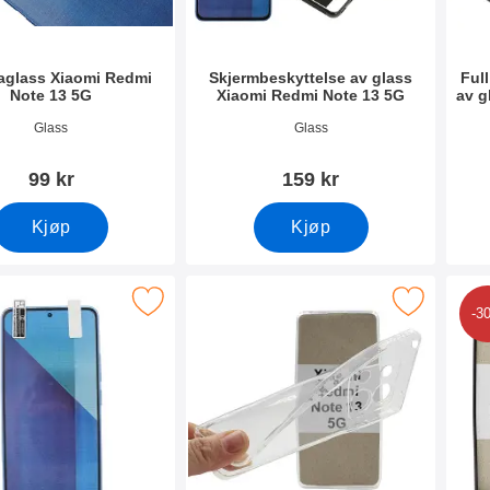
aglass Xiaomi Redmi
Skjermbeskyttelse av glass
Ful
Note 13 5G
Xiaomi Redmi Note 13 5G
av g
mer 50083
Varenummer 50081
Vare
Glass
Glass
99 kr
159 kr
Kjøp
Kjøp
kjermbeskyttelse Xiaomi Redmi Note 13 5G som favoritt
Merk ultra Thin TPU Deksel Xiaomi Redmi N
Merk 
-3