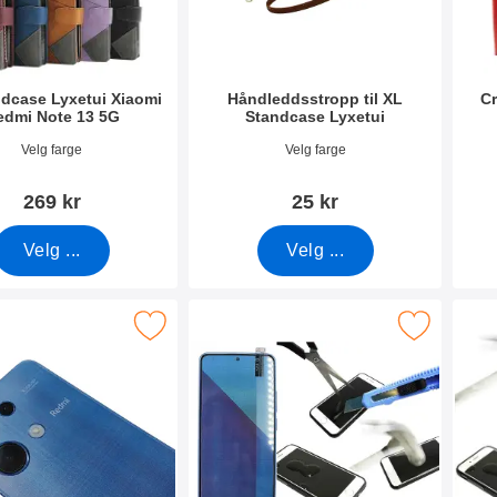
dcase Lyxetui Xiaomi
Håndleddsstropp til XL
Cr
edmi Note 13 5G
Standcase Lyxetui
mer 50061
Varenummer 50276
Vare
Velg farge
Velg farge
269 kr
25 kr
Velg ...
Velg ...
raglass Xiaomi Redmi Note 13 5G som favoritt
Merk skjermbeskyttelse av glass Xiaomi Redmi
Merk full Frame S