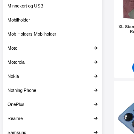
e
Minnekort og USB
Mobilholder
XL Stan
R
Mob Holders Mobilholder
Varenum
Moto
Motorola
Nokia
Merk kame
Nothing Phone
OnePlus
Realme
Samsung