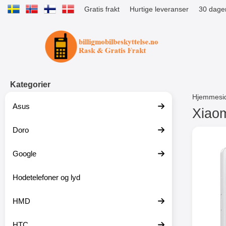
Gratis frakt
Hurtige leveranser
30 dager
Startsiden for Tibro Billiga Mobils
Kategorier
Hjemmesi
Asus
Xiaom
Doro
G
å
t
Google
i
l
p
Hodetelefoner og lyd
r
o
HMD
d
u
k
HTC