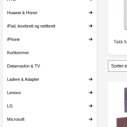
t
e
Huawei & Honor
r
iPad, lesebrett og nettbrett
iPhone
Takk f
Kortlommer
Filter
H
Datamaskin & TV
o
p
p
Ladere & Adapter
o
produ
v
Merk xL Stand
Lenovo
e
r
f
LG
i
l
t
Microsoft
r