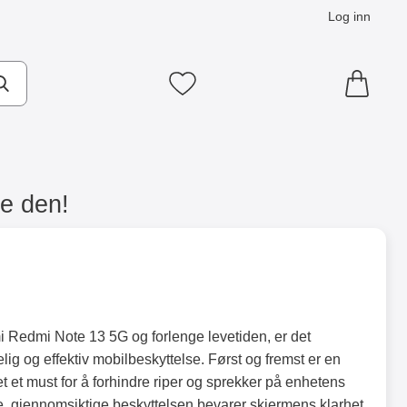
Log inn
Mine favoritter
e den!
i Redmi Note 13 5G og forlenge levetiden, er det
elig og effektiv mobilbeskyttelse. Først og fremst er en
t et must for å forhindre riper og sprekker på enhetens
e, gjennomsiktige beskyttelsen bevarer skjermens klarhet