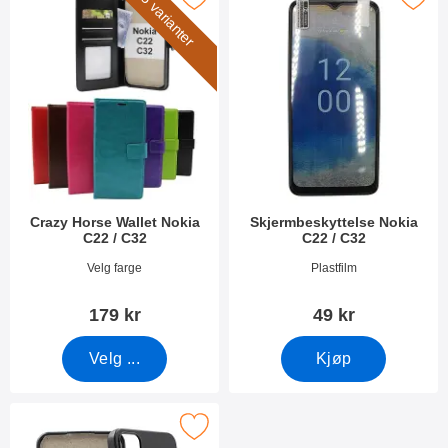
5 varianter
Crazy Horse Wallet Nokia
Skjermbeskyttelse Nokia
C22 / C32
C22 / C32
Varenummer 47769
Varenummer 47767
Velg farge
Plastfilm
179 kr
49 kr
Velg ...
Kjøp
Merk tPU Deksel Nokia C22 / C32 som favoritt