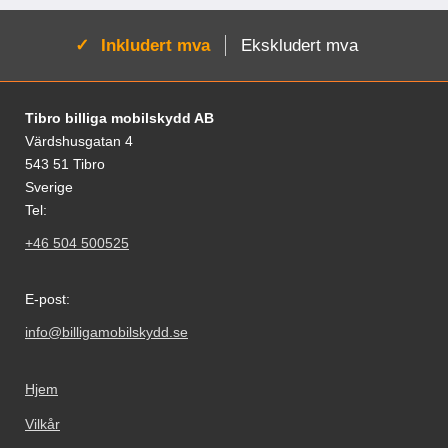
Aktiv:
Inkludert mva
Ekskludert mva
Footer-innhold Blandet informasjon og le
Tibro billiga mobilskydd AB
Värdshusgatan 4
543 51 Tibro
Sverige
Tel:
+46 504 500525
E-post:
info@billigamobilskydd.se
Hjem
Vilkår