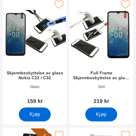
k skjermbeskyttelse av glass Nokia C22 / C32 som favoritt
Merk full Frame Skjermbeskyttelse av gla
Skjermbeskyttelse av glass
Full Frame
Nokia C22 / C32
Skjermbeskyttelse av glass
Nokia C22 / C32
Varenummer 47771
Varenummer 47770
Glass
Sort
159 kr
219 kr
Kjøp
Kjøp
Merk crazy Horse Wallet Nokia C22 / C32 som favoritt
Merk skjermbeskyttelse Nokia C