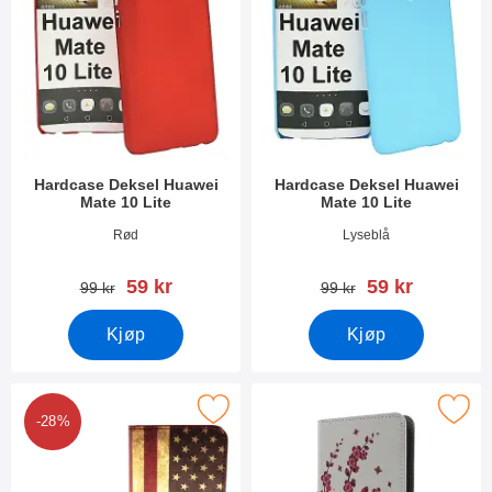
Hardcase Deksel Huawei
Hardcase Deksel Huawei
Mate 10 Lite
Mate 10 Lite
Varenummer 25260
Varenummer 25262
Rød
Lyseblå
ny pris
ny pris
59 kr
59 kr
gammel pris
gammel pris
99 kr
99 kr
Kjøp
Kjøp
Merk designwallet Huawei Mate 10 Lite som favoritt
Merk designwallet Huawei Mate 
-28%