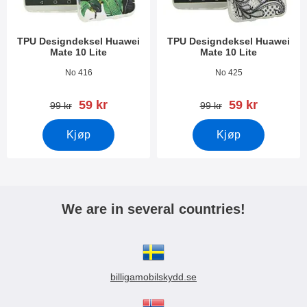
TPU Designdeksel Huawei
TPU Designdeksel Huawei
Mate 10 Lite
Mate 10 Lite
Varenummer 25468
Varenummer 25309
No 416
No 425
ny pris
ny pris
59 kr
59 kr
gammel pris
gammel pris
99 kr
99 kr
Kjøp
Kjøp
We are in several countries!
billigamobilskydd.se