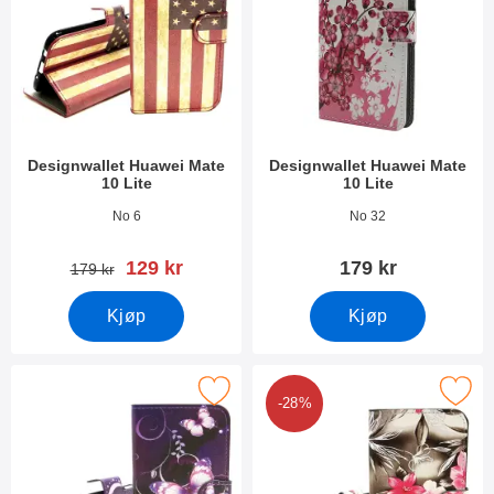
Designwallet Huawei Mate
Designwallet Huawei Mate
10 Lite
10 Lite
Varenummer 25276
Varenummer 25273
No 6
No 32
ny pris
129 kr
179 kr
gammel pris
179 kr
Kjøp
Kjøp
Merk designwallet Huawei Mate 10 Lite som favoritt
Merk designwallet Huawei Mate 
-28%