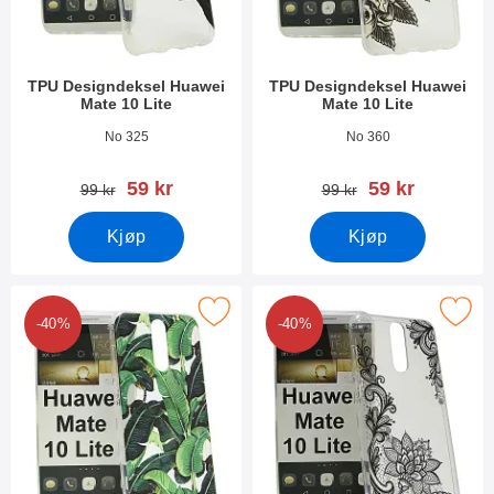
TPU Designdeksel Huawei
TPU Designdeksel Huawei
Mate 10 Lite
Mate 10 Lite
Varenummer 25471
Varenummer 25469
No 325
No 360
ny pris
ny pris
59 kr
59 kr
gammel pris
gammel pris
99 kr
99 kr
Kjøp
Kjøp
erk tPU Designdeksel Huawei Mate 10 Lite som favoritt
Merk tPU Designdeksel Huawei Mat
-40%
-40%