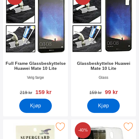
Full Frame Glassbeskyttelse
Glassbeskyttelse Huawei
Huawei Mate 10 Lite
Mate 10 Lite
Varenummer 25187
Varenummer 25194
Velg farge
Glass
ny pris
ny pris
159 kr
99 kr
gammel pris
gammel pris
219 kr
159 kr
Kjøp
Kjøp
erk skjermbeskyttelse Huawei Mate 10 Lite som favoritt
Merk ultra Thin TPU Deksel Huawei 
-40%