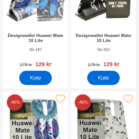
Designwallet Huawei Mate
Designwallet Huawei Mate
10 Lite
10 Lite
Varenummer 25268
Varenummer 25208
No 197
No 262
ny pris
ny pris
129 kr
129 kr
gammel pris
gammel pris
179 kr
179 kr
Kjøp
Kjøp
erk tPU Designdeksel Huawei Mate 10 Lite som favoritt
Merk tPU Designdeksel Huawei Mat
-40%
-40%