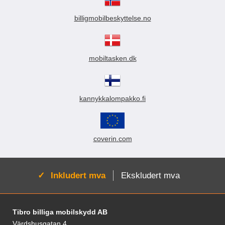
billigmobilbeskyttelse.no
mobiltasken.dk
kannykkalompakko.fi
coverin.com
Aktiv:
Inkludert mva
Ekskludert mva
Footer-innhold Blandet informasjon og le
Tibro billiga mobilskydd AB
Värdshusgatan 4