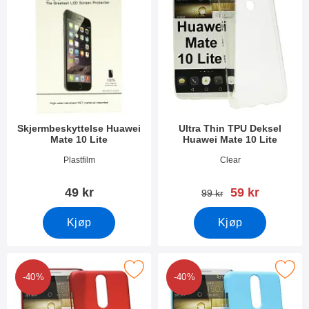
Skjermbeskyttelse Huawei
Ultra Thin TPU Deksel
Mate 10 Lite
Huawei Mate 10 Lite
Varenummer 25202
Varenummer 25204
Plastfilm
Clear
ny pris
49 kr
59 kr
gammel pris
99 kr
Kjøp
Kjøp
Merk hardcase Deksel Huawei Mate 10 Lite som favoritt
Merk hardcase Deksel Huawei Mat
-40%
-40%