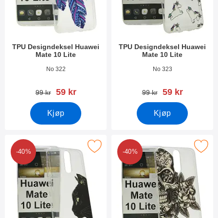
TPU Designdeksel Huawei
TPU Designdeksel Huawei
Mate 10 Lite
Mate 10 Lite
Varenummer 25473
Varenummer 25472
No 322
No 323
ny pris
ny pris
59 kr
59 kr
gammel pris
gammel pris
99 kr
99 kr
Kjøp
Kjøp
erk tPU Designdeksel Huawei Mate 10 Lite som favoritt
Merk tPU Designdeksel Huawei Mat
-40%
-40%