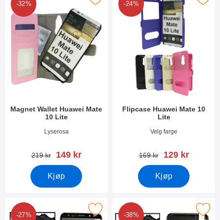
-32%
-24%
Magnet Wallet Huawei Mate
Flipcase Huawei Mate 10
10 Lite
Lite
Varenummer 28268
Varenummer 25284
Lyserosa
Velg farge
ny pris
ny pris
149 kr
129 kr
gammel pris
gammel pris
219 kr
169 kr
Kjøp
Kjøp
ull Frame Glassbeskyttelse Huawei Mate 10 Lite som favoritt
Merk glassbeskyttelse Huawei Mat
-27%
-38%