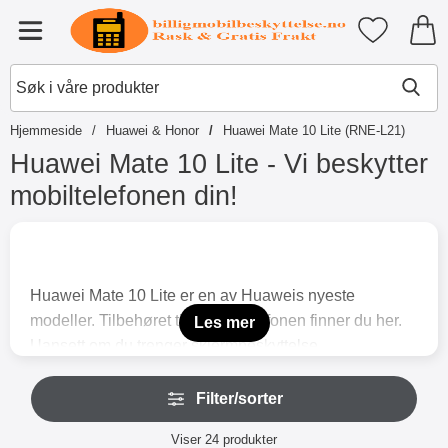
Startsiden for Tibro Billiga Mobil
Mine favori
Meny
Hjemmeside
Huawei & Honor
Huawei Mate 10 Lite (RNE-L21)
Huawei Mate 10 Lite - Vi beskytter
mobiltelefonen din!
G
å
t
i
Huawei Mate 10 Lite er en av Huaweis nyeste
l
p
modeller. Tilbehøret til denne telefonen finner du her.
Les mer
r
Uansett om du trenger skjermbeskyttelse,
o
mobillommebok eller bare vil ha et deksel av ekstra
d
H
u
tynt TPU-materiale, finner du det du leter etter her.
Filter/sorter
o
k
p
Våre standcase-lommebøker er populære fordi de ikke
t
Filter/sorter
p
Viser
24
produkter
har så tykk utforming, samt på grunn av stand-
e