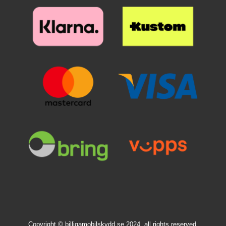
Copyright © billigamobilskydd.se 2024, all rights reserved.