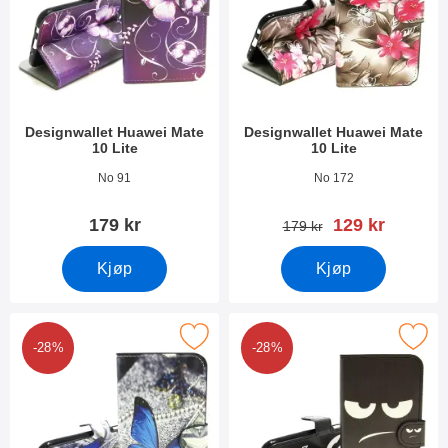
Designwallet Huawei Mate
Designwallet Huawei Mate
10 Lite
10 Lite
Varenummer 25271
Varenummer 25269
No 91
No 172
ny pris
179 kr
129 kr
gammel pris
179 kr
Kjøp
Kjøp
Merk designwallet Huawei Mate 10 Lite som favoritt
Merk designwallet Huawei Mate 
-28%
-28%