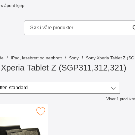
s åpent kjøp
kydd AB
de
IPad, lesebrett og nettbrett
Sony
Sony Xperia Tablet Z (S
Xperia Tablet Z (SGP311,312,321)
/sorter
Sorter etter
standard
Viser
1
produkte
ktliste
Merk som favoritt