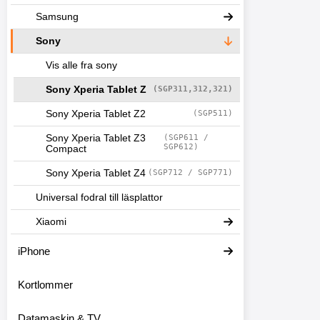
Samsung
Sony
Vis alle fra sony
Sony Xperia Tablet Z
(SGP311,312,321)
Sony Xperia Tablet Z2
(SGP511)
Sony Xperia Tablet Z3
(SGP611 /
SGP612)
Compact
Sony Xperia Tablet Z4
(SGP712 / SGP771)
Universal fodral till läsplattor
Xiaomi
iPhone
Kortlommer
Datamaskin & TV