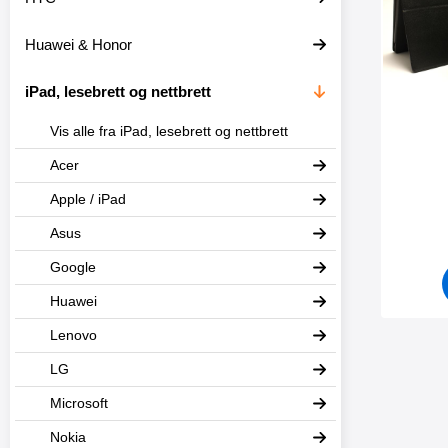
t
l
e
t
Huawei & Honor
r
r
e
iPad, lesebrett og nettbrett
Vis alle fra iPad, lesebrett og nettbrett
Acer
Varenum
Apple / iPad
Asus
Google
Huawei
Lenovo
LG
Microsoft
Nokia