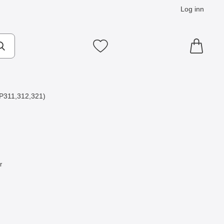
Log inn
Mine favoritter
GP311,312,321)
r