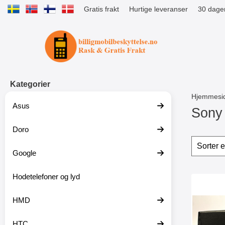
Gratis frakt
Hurtige leveranser
30 dager
Startsiden for Tibro Billiga Mobils
Kategorier
Hjemmesi
Asus
Sony 
Doro
G
å
Filter
H
t
o
Google
i
p
l
p
p
Hodetelefoner og lyd
o
produ
r
v
o
e
HMD
d
r
u
f
k
i
HTC