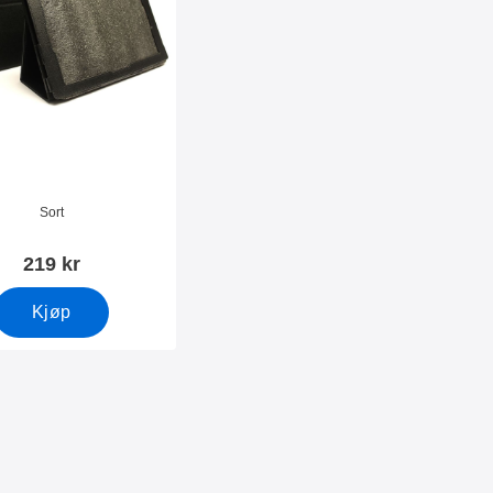
mer 3730
Sort
219 kr
Kjøp