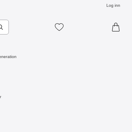
Log inn
Mine favoritter
neration
r