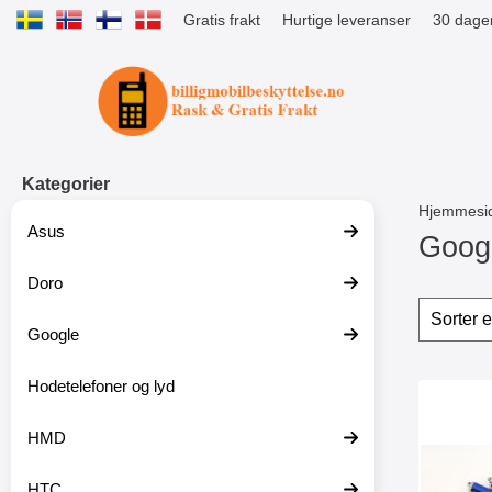
Gratis frakt
Hurtige leveranser
30 dager
Startsiden for Tibro Billiga Mobils
Kategorier
Hjemmesi
Asus
Goog
Doro
G
å
Filter
H
t
o
Google
i
p
l
p
p
Hodetelefoner og lyd
o
produ
r
v
Mer
o
e
HMD
d
r
u
f
k
i
HTC