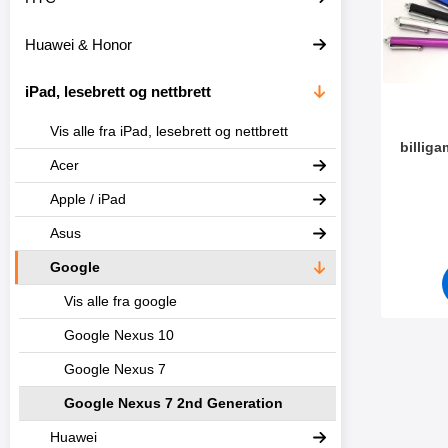
t
l
e
t
Huawei & Honor
r
r
e
iPad, lesebrett og nettbrett
Vis alle fra iPad, lesebrett og nettbrett
billig
Acer
Varenum
Apple / iPad
Asus
Google
Vis alle fra google
Google Nexus 10
Google Nexus 7
Google Nexus 7 2nd Generation
Huawei