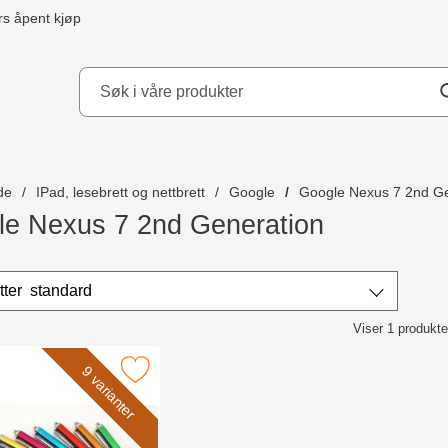
s åpent kjøp
kydd AB
de
IPad, lesebrett og nettbrett
Google
Google Nexus 7 2nd Ge
le Nexus 7 2nd Generation
/sorter
Sorter etter
standard
Viser
1
produkte
ktliste
k billigamobilskydd.se Stylus som favoritt
9 varianter