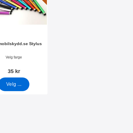
amobilskydd.se Stylus
mer 7666
Velg farge
35 kr
Velg ...