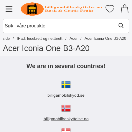
Startsiden for Tibro Billiga Mobil
Mine favori
Meny
eside
IPad, lesebrett og nettbrett
Acer
Acer Iconia One B3-A20
Acer Iconia One B3-A20
G
å
We are in several countries!
t
i
l
p
r
billigamobilskydd.se
o
d
u
k
t
billigmobilbeskyttelse.no
e
r