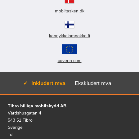
mobiltasken.dk
kannykkalompakko.fi
coverin.com
Aktiv:
Inkludert mva
Ekskludert mva
Footer-innhold Blandet informasjon og le
Tibro billiga mobilskydd AB
Värdshusgatan 4
543 51 Tibro
Sverige
Tel: