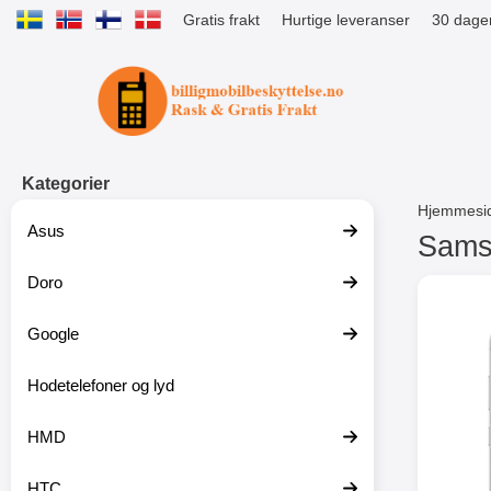
Gratis frakt
Hurtige leveranser
30 dager
Startsiden for Tibro Billiga Mobils
Kategorier
Hjemmesi
Asus
Samsu
Doro
G
å
t
Google
i
l
p
Hodetelefoner og lyd
r
o
HMD
d
u
k
HTC