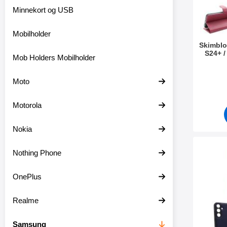
e
Minnekort og USB
Mobilholder
Skimblo
S24+ 
Mob Holders Mobilholder
Varenum
Moto
Motorola
Nokia
Merk magnet Deksel 
Nothing Phone
OnePlus
Realme
Samsung