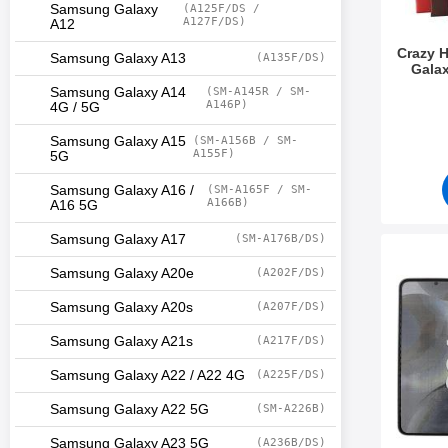
Samsung Galaxy
(A125F/DS /
A127F/DS)
A12
Crazy 
Samsung Galaxy A13
(A135F/DS)
Galax
Samsung Galaxy A14
(SM-A145R / SM-
Varenum
A146P)
4G / 5G
Samsung Galaxy A15
(SM-A156B / SM-
A155F)
5G
Samsung Galaxy A16 /
(SM-A165F / SM-
A166B)
A16 5G
Samsung Galaxy A17
(SM-A176B/DS)
Merk full Frame Skjermbeskytte
Samsung Galaxy A20e
(A202F/DS)
Samsung Galaxy A20s
(A207F/DS)
Samsung Galaxy A21s
(A217F/DS)
Samsung Galaxy A22 / A22 4G
(A225F/DS)
Samsung Galaxy A22 5G
(SM-A226B)
Samsung Galaxy A23 5G
(A236B/DS)