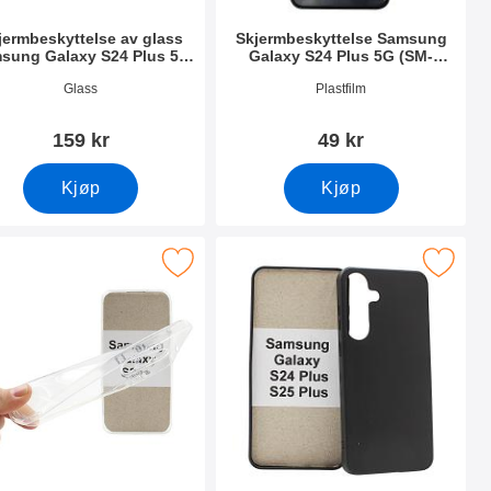
jermbeskyttelse av glass
Skjermbeskyttelse Samsung
sung Galaxy S24 Plus 5G
Galaxy S24 Plus 5G (SM-
(SM-S926B/DS)
S926B/DS)
nummer 49928
Varenummer 49926
Glass
Plastfilm
159 kr
49 kr
Kjøp
Kjøp
itt
SM-S926B/DS) som favoritt
 Deksel Samsung Galaxy S24 Plus 5G (SM-S926B/DS) som favor
Merk silikon Deksel Samsung Galaxy S