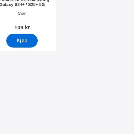
Galaxy S24+ / S25+ 5G
nummer 52647
Svart
109 kr
Kjøp