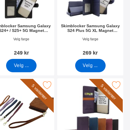
mblocker Samsung Galaxy
Skimblocker Samsung Galaxy
S24+ / S25+ 5G Magnet
S24 Plus 5G XL Magnet
Lommebok Deksel
Lommebok Deksel
nummer 52649
Varenummer 52062
Velg farge
Velg farge
249 kr
269 kr
Velg ...
Velg ...
 5G (SM-S926B/DS) som favoritt
åndleddsstropp til XL Standcase Lyxetui som favoritt
Merk samsung Galaxy S24+ / S25+ Luksus M
5 varianter
5 varianter