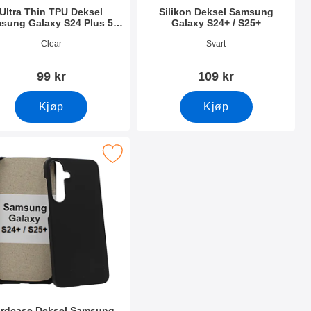
Ultra Thin TPU Deksel
Silikon Deksel Samsung
sung Galaxy S24 Plus 5G
Galaxy S24+ / S25+
(SM-S926B/DS)
nummer 49931
Varenummer 52811
Clear
Svart
99 kr
109 kr
Kjøp
Kjøp
 / S25+ som favoritt
ase Deksel Samsung Galaxy S24+ / S25+ 5G som favoritt
rdcase Deksel Samsung