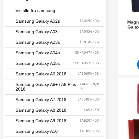
Vis alle fra samsung
Samsung Galaxy A02s
(A025G/DS)
Magn
Galax
Samsung Galaxy A03
(A035G/DS)
Varenum
Samsung Galaxy A03s
(SM-A037G)
Samsung Galaxy A04s
(SM-A047F/DS)
Samsung Galaxy A05s
(SM-A057F/DS)
Samsung Galaxy A6 2018
(A600FN/DS)
Samsung Galaxy A6+ / A6 Plus
(A605FN/D
Merk crazy Horse Wall
S)
2018
Samsung Galaxy A7 2018
(A750FN/DS)
Samsung Galaxy A8 2018
(A530FD)
Samsung Galaxy A9 2018
(A920F/DS)
Samsung Galaxy A10
(A105F/DS)