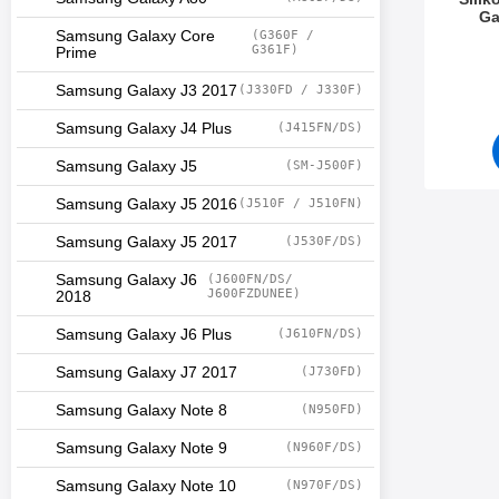
Ga
Samsung Galaxy Core
(G360F /
Varenum
G361F)
Prime
Samsung Galaxy J3 2017
(J330FD / J330F)
Samsung Galaxy J4 Plus
(J415FN/DS)
Samsung Galaxy J5
(SM-J500F)
Samsung Galaxy J5 2016
(J510F / J510FN)
Samsung Galaxy J5 2017
(J530F/DS)
Samsung Galaxy J6
(J600FN/DS/
J600FZDUNEE)
2018
Samsung Galaxy J6 Plus
(J610FN/DS)
Samsung Galaxy J7 2017
(J730FD)
Samsung Galaxy Note 8
(N950FD)
Samsung Galaxy Note 9
(N960F/DS)
Samsung Galaxy Note 10
(N970F/DS)