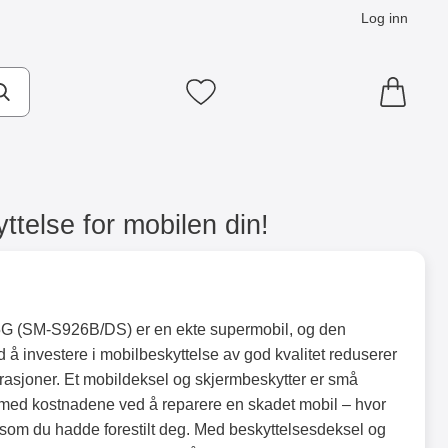
Log inn
Mine favoritter
else for mobilen din!
G (SM-S926B/DS) er en ekte supermobil, og den
d å investere i mobilbeskyttelse av god kvalitet reduserer
rasjoner. Et mobildeksel og skjermbeskytter er små
med kostnadene ved å reparere en skadet mobil – hvor
lt som du hadde forestilt deg. Med beskyttelsesdeksel og