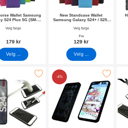
Horse Wallet Samsung
New Standcase Wallet
H
y S24 Plus 5G (SM-
Samsung Galaxy S24+ / S25+
S926B/DS)
5G
mer 49919
Varenummer 49913
Vare
Velg farge
Velg farge
Fra
179 kr
129 kr
Velg ...
Velg ...
lse av glass Samsung Galaxy S24 Plus 5G (SM-S926B/DS) som f
Merk privacy Skjermbeskytter i herdet glass Samsung 
Merk skjermbeskyttels
-4%