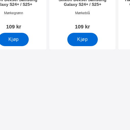
laxy S24+ / S25+
Galaxy S24+ / S25+
mer 52714
Varenummer 52713
Vare
Mørkegrønn
Mørkeblå
109 kr
109 kr
Kjøp
Kjøp