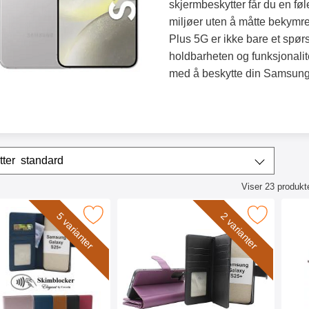
skjermbeskytter får du en føle
miljøer uten å måtte bekymr
Plus 5G er ikke bare et spør
holdbarheten og funksjonalite
med å beskytte din Samsung
/sorter
Sorter etter
standard
Viser
23
produkt
ktliste
sung Galaxy S24+ / S25+ 5G Lommebok Deksel som favoritt
Merk skimblocker Samsung Galaxy S24+ / S25+ 5G X
Merk skimblocker Sam
5 varianter
2 varianter