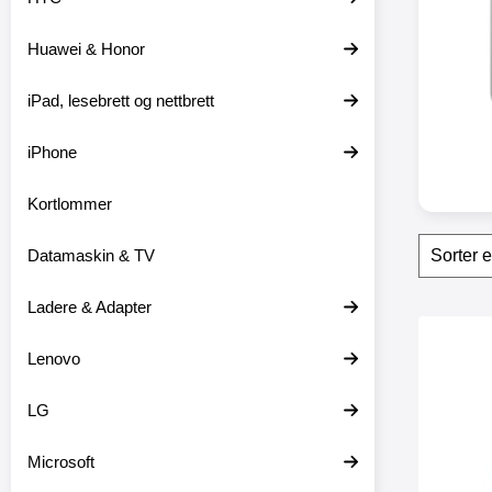
t
e
Huawei & Honor
r
iPad, lesebrett og nettbrett
iPhone
Kortlommer
Filter
H
Datamaskin & TV
o
p
p
Ladere & Adapter
o
produ
v
Merk skimblocker Sam
Lenovo
e
r
f
LG
i
l
t
Microsoft
r