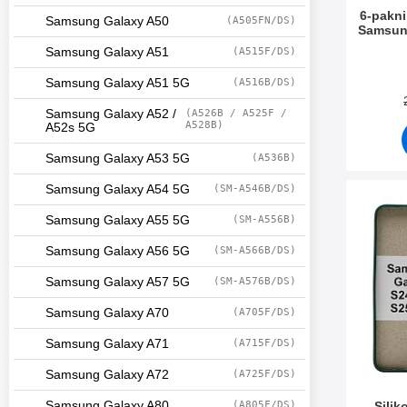
6-pakni
Samsung Galaxy A50
(A505FN/DS)
Samsun
Samsung Galaxy A51
(A515F/DS)
Varenum
Samsung Galaxy A51 5G
(A516B/DS)
Samsung Galaxy A52 /
(A526B / A525F /
A528B)
A52s 5G
Samsung Galaxy A53 5G
(A536B)
Samsung Galaxy A54 5G
(SM-A546B/DS)
Merk siliko
Samsung Galaxy A55 5G
(SM-A556B)
Samsung Galaxy A56 5G
(SM-A566B/DS)
Samsung Galaxy A57 5G
(SM-A576B/DS)
Samsung Galaxy A70
(A705F/DS)
Samsung Galaxy A71
(A715F/DS)
Samsung Galaxy A72
(A725F/DS)
Samsung Galaxy A80
(A805F/DS)
Sili