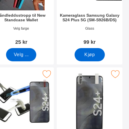
åndleddsstropp til New
Kameraglass Samsung Galaxy
Standcase Wallet
S24 Plus 5G (SM-S926B/DS)
nummer 40789
Varenummer 49930
Velg farge
Glass
25 kr
99 kr
Velg ...
Kjøp
avoritt
Galaxy S24 Plus 5G som favoritt
e av glass Samsung Galaxy S24 Plus 5G (SM-S926B/DS) som fav
Merk skjermbeskyttelse Samsung Galaxy S24 Pl