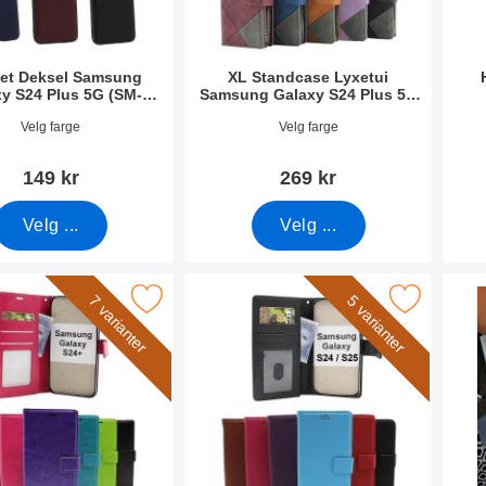
et Deksel Samsung
XL Standcase Lyxetui
y S24 Plus 5G (SM-
Samsung Galaxy S24 Plus 5G
S926B/DS)
(SM-S926B/DS)
mer 49848
Varenummer 49908
Vare
Velg farge
Velg farge
149 kr
269 kr
Velg ...
Velg ...
et Samsung Galaxy S24 Plus 5G (SM-S926B/DS) som favoritt
Merk new Standcase Wallet Samsung Galaxy S24
Merk hå
7 varianter
5 varianter