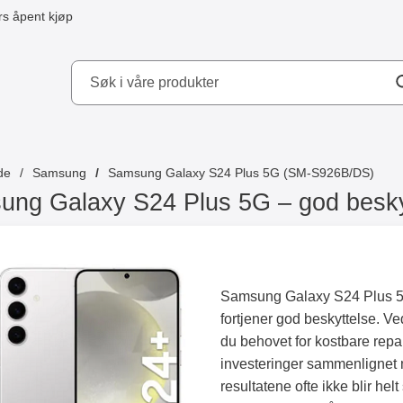
s åpent kjøp
kydd AB
de
Samsung
Samsung Galaxy S24 Plus 5G (SM-S926B/DS)
ng Galaxy S24 Plus 5G – god beskytt
Samsung Galaxy S24 Plus 5
fortjener god beskyttelse. Ve
du behovet for kostbare repa
investeringer sammenlignet 
resultatene ofte ikke blir he