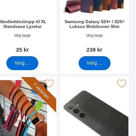
Håndleddsstropp til XL
Samsung Galaxy S24+ / S25+
Standcase Lyxetui
Luksus Mobilcover Slim
nummer 50276
Varenummer 55264
Velg farge
Velg farge
25 kr
239 kr
Velg ...
Velg ...
+ / S25+ 5G som favoritt
ndleddsstropp til New Standcase Wallet som favoritt
Merk kameraglass Samsung Galaxy S24 Plus 
7 varianter