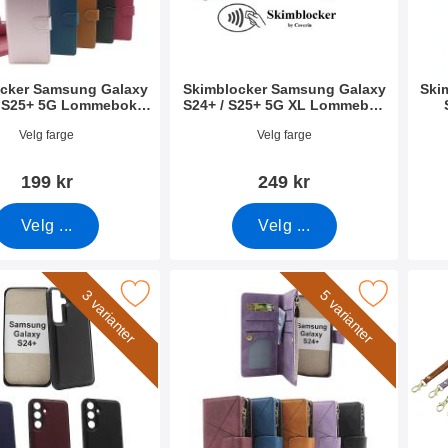
cker Samsung Galaxy
Skimblocker Samsung Galaxy
Ski
/ S25+ 5G Lommebok
S24+ / S25+ 5G XL Lommebok
Deksel
Deksel
mer 52658
Varenummer 52656
Vare
Velg farge
Velg farge
199 kr
249 kr
Velg ...
Velg ...
Samsung Galaxy S24 Plus 5G (SM-S926B/DS) som favoritt
Merk xL Standcase Lyxetui Samsung Galaxy S24 Plus
Merk h
3 varianter
5 varianter