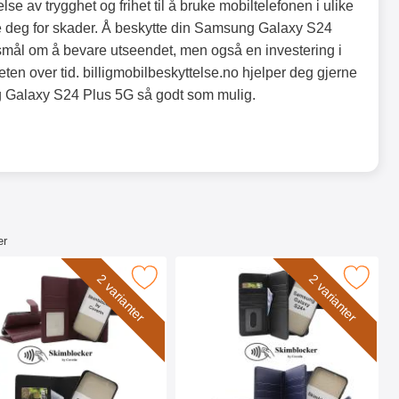
lse av trygghet og frihet til å bruke mobiltelefonen i ulike
e deg for skader. Å beskytte din Samsung Galaxy S24
smål om å bevare utseendet, men også en investering i
ten over tid. billigmobilbeskyttelse.no hjelper deg gjerne
 Galaxy S24 Plus 5G så godt som mulig.
er
L Lommebok Deksel som favoritt
sung Galaxy S24+ / S25+ 5G Magnet Lommebok Deksel som fav
Merk skimblocker Samsung Galaxy S24 Plus 5G XL 
2 varianter
2 varianter